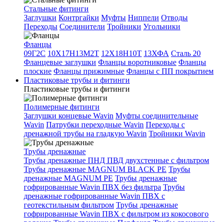
Стальные фитинги
Заглушки
Контргайки
Муфты
Ниппели
Отводы
Переходы
Соединители
Тройники
Угольники
Фланцы
09Г2С
10Х17Н13М2Т
12Х18Н10Т
13ХФА
Сталь 20
Фланцевые заглушки
Фланцы воротниковые
Фланцы
плоские
Фланцы прижимные
Фланцы с ПП покрытием
Пластиковые трубы и фитинги
Пластиковые трубы и фитинги
Полимерные фитинги
Заглушки концевые Wavin
Муфты соединительные
Wavin
Патрубки переходные Wavin
Переходы с
дренажной трубы на гладкую Wavin
Тройники Wavin
Трубы дренажные
Трубы дренажные ПНД ПВД двухстенные с фильтром
Трубы дренажные MAGNUM BLACK PE
Трубы
дренажные MAGNUM PE
Трубы дренажные
гофрированные Wavin ПВХ без фильтра
Трубы
дренажные гофрированные Wavin ПВХ с
геотекстильным фильтром
Трубы дренажные
гофрированные Wavin ПВХ с фильтром из кокосового