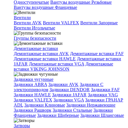
Одноступенчатые
Вантузы воздушные Резьбовые
Вантузы воздушные Фланцевые
Вентили
Вентили AVK
Вентили VALFEX
Вентили Запорные
Вентили Игольчатые
Группы безопасности
Демонтажные вставки
Демонтажные вставки AVK
Демонтажные вставки FAF
Демонтажные вставки HAWLE
Демонтажные вставки
JAFAR
Демонтажные вставки VGA
Демонтажные
вставки VIKING JOHNSON
Задвижки чугунные
Задвижки ABRA
Задвижки AVK
Задвижки C
электроприводом
Задвижки DENDOR
Задвижки FAF
Задвижки HAWLE
Задвижки JAFAR
Задвижки VAG
Задвижки VALFEX
Задвижки VGA
Задвижки ГРАНАР
ADL
Задвижки Клиновые
Задвижки Нержавеющие
Задвижки Рашворк
Задвижки Стальные
Задвижки
Фланцевые
Задвижки Шиберные
Задвижки Шланговые
Затворы