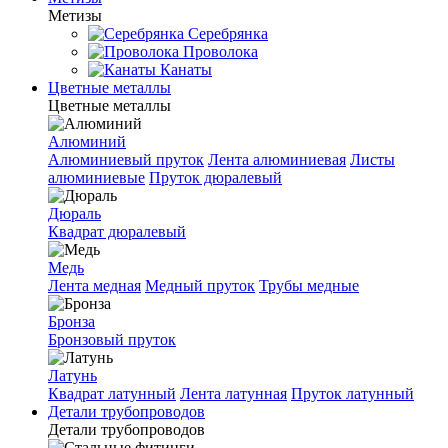
Метизы
Серебрянка
Проволока
Канаты
Цветные металлы
Цветные металлы
Алюминий
Алюминиевый пруток
Лента алюминиевая
Листы
алюминиевые
Пруток дюралевый
Дюраль
Квадрат дюралевый
Медь
Лента медная
Медный пруток
Трубы медные
Бронза
Бронзовый пруток
Латунь
Квадрат латунный
Лента латунная
Пруток латунный
Детали трубопроводов
Детали трубопроводов