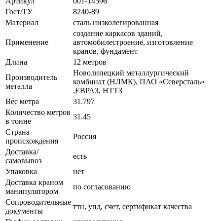
Артикул
001-14596
Гост/ТУ
8240-89
Материал
сталь низколегированная
создание каркасов зданий,
Применение
автомобилестроение, изготовление
кранов, фундамент
Длина
12 метров
Новолипецкий металлургический
Производитель
комбинат (НЛМК), ПАО «Северсталь»
металла
,ЕВРАЗ, НТТЗ
Вес метра
31.797
Количество метров
31.45
в тонне
Страна
Россия
происхождения
Доставка/
есть
самовывоз
Упаковка
нет
Доставка краном
по согласованию
манипулятором
Сопроводительные
ттн, упд, счет, сертификат качества
документы