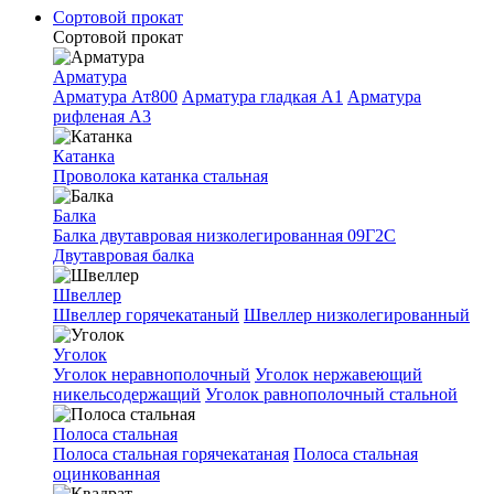
Сортовой прокат
Сортовой прокат
Арматура
Арматура Ат800
Арматура гладкая A1
Арматура
рифленая A3
Катанка
Проволока катанка стальная
Балка
Балка двутавровая низколегированная 09Г2С
Двутавровая балка
Швеллер
Швеллер горячекатаный
Швеллер низколегированный
Уголок
Уголок неравнополочный
Уголок нержавеющий
никельсодержащий
Уголок равнополочный стальной
Полоса стальная
Полоса стальная горячекатаная
Полоса стальная
оцинкованная