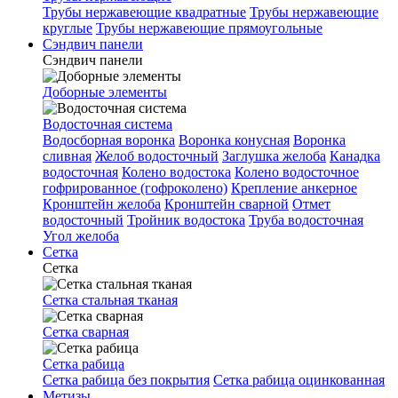
Трубы нержавеющие квадратные
Трубы нержавеющие
круглые
Трубы нержавеющие прямоугольные
Сэндвич панели
Сэндвич панели
Доборные элементы
Водосточная система
Водосборная воронка
Воронка конусная
Воронка
сливная
Желоб водосточный
Заглушка желоба
Канадка
водосточная
Колено водостока
Колено водосточное
гофрированное (гофроколено)
Крепление анкерное
Кронштейн желоба
Кронштейн сварной
Отмет
водосточный
Тройник водостока
Труба водосточная
Угол желоба
Сетка
Сетка
Сетка стальная тканая
Сетка сварная
Сетка рабица
Сетка рабица без покрытия
Сетка рабица оцинкованная
Метизы