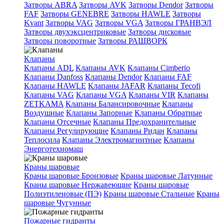
Затворы ABRA
Затворы AVK
Затворы Dendor
Затворы
FAF
Затворы GENEBRE
Затворы HAWLE
Затворы
Kvant
Затворы VAG
Затворы VGA
Затворы ГРАНВЭЛ
Затворы двухэксцентриковые
Затворы дисковые
Затворы поворотные
Затворы РАШВОРК
Клапаны
Клапаны ADL
Клапаны AVK
Клапаны Cimberio
Клапаны Danfoss
Клапаны Dendor
Клапаны FAF
Клапаны HAWLE
Клапаны JAFAR
Клапаны Tecofi
Клапаны VAG
Клапаны VGA
Клапаны VIR
Клапаны
ZETKAMA
Клапаны Балансировочные
Клапаны
Воздушные
Клапаны Запорные
Клапаны Обратные
Клапаны Отсечные
Клапаны Предохранительные
Клапаны Регулирующие
Клапаны Ридан
Клапаны
Теплосила
Клапаны Электромагнитные
Клапаны
Энерготехномаш
Краны шаровые
Краны шаровые Бронзовые
Краны шаровые Латунные
Краны шаровые Нержавеющие
Краны шаровые
Полиэтиленовые (ПЭ)
Краны шаровые Стальные
Краны
шаровые Чугунные
Пожарные гидранты