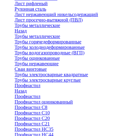
Лист рифленый
Рулонная сталь
Лист нержавеющий никельсодержащий
Лист просечно-вытяжной (ПВЛ)
Трубы металлические
Назад
Трубы металлические
Трубы горячедеформированные
Трубы холоднодеформированные
Трубы водогазопроводные (ВГП)
Трубы оцинкованные
Трубы нержавеющие
Сваи винтовые
Трубы электросварные квадратные
Трубы электросварные круглые
Профнастил
Назад
Профнастил
Профнастил оцинкованный
Профнастил С8
Профнастил С10
Профнастил С20
Профнастил С21
Профнастил НС35
Профнастил НС44