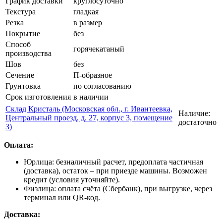
График доставки
круглосуточно
Текстура
гладкая
Резка
в размер
Покрытие
без
Способ
горячекатаный
производства
Шов
без
Сечение
П-образное
Грунтовка
по согласованию
Срок изготовления
в наличии
Склад Кристаль (Московская обл., г. Ивантеевка,
Наличие:
Центральный проезд, д. 27, корпус 3, помещение
достаточно
3)
Оплата:
Юрлица: безналичный расчет, предоплата частичная
(доставка), остаток – при приезде машины. Возможен
кредит (условия уточняйте).
Физлица: оплата счёта (Сбербанк), при выгрузке, через
терминал или QR-код.
Доставка: