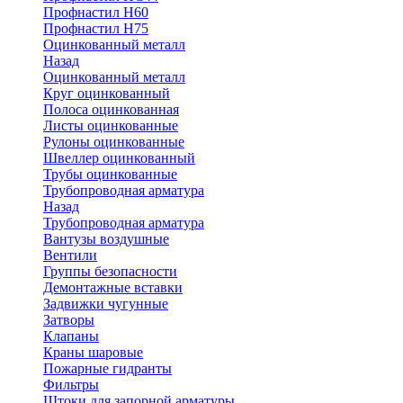
Профнастил Н60
Профнастил Н75
Оцинкованный металл
Назад
Оцинкованный металл
Круг оцинкованный
Полоса оцинкованная
Листы оцинкованные
Рулоны оцинкованные
Швеллер оцинкованный
Трубы оцинкованные
Трубопроводная арматура
Назад
Трубопроводная арматура
Вантузы воздушные
Вентили
Группы безопасности
Демонтажные вставки
Задвижки чугунные
Затворы
Клапаны
Краны шаровые
Пожарные гидранты
Фильтры
Штоки для запорной арматуры