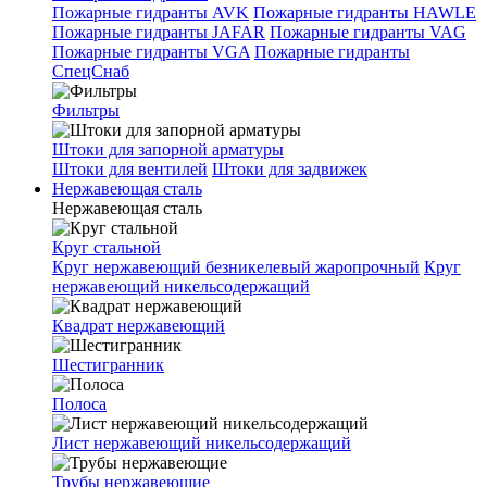
Пожарные гидранты AVK
Пожарные гидранты HAWLE
Пожарные гидранты JAFAR
Пожарные гидранты VAG
Пожарные гидранты VGA
Пожарные гидранты
СпецСнаб
Фильтры
Штоки для запорной арматуры
Штоки для вентилей
Штоки для задвижек
Нержавеющая сталь
Нержавеющая сталь
Круг стальной
Круг нержавеющий безникелевый жаропрочный
Круг
нержавеющий никельсодержащий
Квадрат нержавеющий
Шестигранник
Полоса
Лист нержавеющий никельсодержащий
Трубы нержавеющие