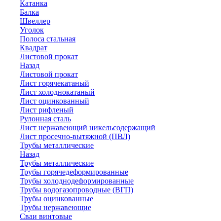
Катанка
Балка
Швеллер
Уголок
Полоса стальная
Квадрат
Листовой прокат
Назад
Листовой прокат
Лист горячекатаный
Лист холоднокатаный
Лист оцинкованный
Лист рифленый
Рулонная сталь
Лист нержавеющий никельсодержащий
Лист просечно-вытяжной (ПВЛ)
Трубы металлические
Назад
Трубы металлические
Трубы горячедеформированные
Трубы холоднодеформированные
Трубы водогазопроводные (ВГП)
Трубы оцинкованные
Трубы нержавеющие
Сваи винтовые