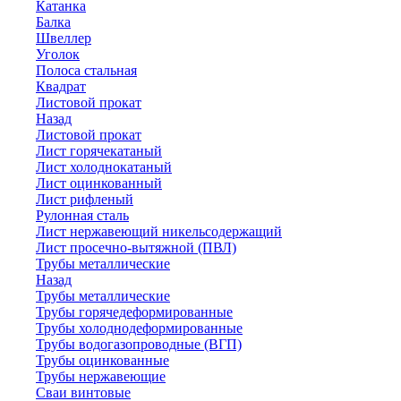
Катанка
Балка
Швеллер
Уголок
Полоса стальная
Квадрат
Листовой прокат
Назад
Листовой прокат
Лист горячекатаный
Лист холоднокатаный
Лист оцинкованный
Лист рифленый
Рулонная сталь
Лист нержавеющий никельсодержащий
Лист просечно-вытяжной (ПВЛ)
Трубы металлические
Назад
Трубы металлические
Трубы горячедеформированные
Трубы холоднодеформированные
Трубы водогазопроводные (ВГП)
Трубы оцинкованные
Трубы нержавеющие
Сваи винтовые