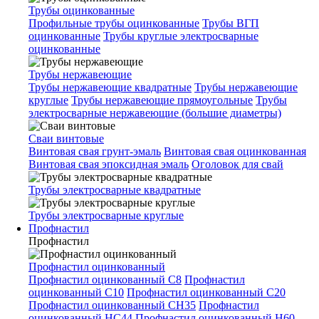
Трубы оцинкованные
Профильные трубы оцинкованные
Трубы ВГП
оцинкованные
Трубы круглые электросварные
оцинкованные
Трубы нержавеющие
Трубы нержавеющие квадратные
Трубы нержавеющие
круглые
Трубы нержавеющие прямоугольные
Трубы
электросварные нержавеющие (большие диаметры)
Сваи винтовые
Винтовая свая грунт-эмаль
Винтовая свая оцинкованная
Винтовая свая эпоксидная эмаль
Оголовок для свай
Трубы электросварные квадратные
Трубы электросварные круглые
Профнастил
Профнастил
Профнастил оцинкованный
Профнастил оцинкованный С8
Профнастил
оцинкованный С10
Профнастил оцинкованный С20
Профнастил оцинкованный СН35
Профнастил
оцинкованный НС44
Профнастил оцинкованный Н60