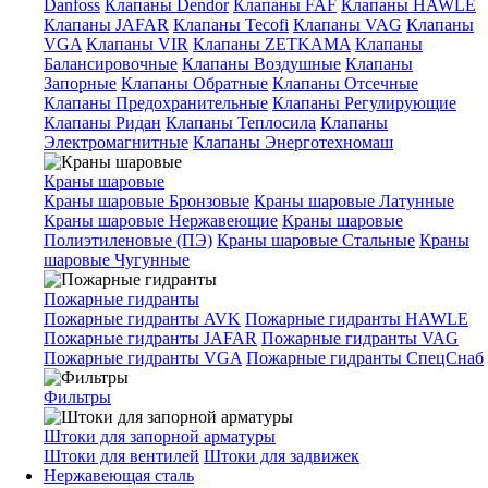
Danfoss
Клапаны Dendor
Клапаны FAF
Клапаны HAWLE
Клапаны JAFAR
Клапаны Tecofi
Клапаны VAG
Клапаны
VGA
Клапаны VIR
Клапаны ZETKAMA
Клапаны
Балансировочные
Клапаны Воздушные
Клапаны
Запорные
Клапаны Обратные
Клапаны Отсечные
Клапаны Предохранительные
Клапаны Регулирующие
Клапаны Ридан
Клапаны Теплосила
Клапаны
Электромагнитные
Клапаны Энерготехномаш
Краны шаровые
Краны шаровые Бронзовые
Краны шаровые Латунные
Краны шаровые Нержавеющие
Краны шаровые
Полиэтиленовые (ПЭ)
Краны шаровые Стальные
Краны
шаровые Чугунные
Пожарные гидранты
Пожарные гидранты AVK
Пожарные гидранты HAWLE
Пожарные гидранты JAFAR
Пожарные гидранты VAG
Пожарные гидранты VGA
Пожарные гидранты СпецСнаб
Фильтры
Штоки для запорной арматуры
Штоки для вентилей
Штоки для задвижек
Нержавеющая сталь