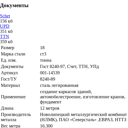
Документы
Schet
156 кб
UPD
351 кб
TTN
359 кб
Размер
18
Марка стали
ст3
Ед. изм.
тонна
Документы
Гост 8240-97, Счет, ТТН, УПд
Артикул
001-14539
Гост/ТУ
8240-89
Материал
сталь легированная
создание каркасов зданий,
Применение
автомобилестроение, изготовление кранов,
фундамент
Длина
12 метров
Производитель
Новолипецкий металлургический комбинат
металла
(НЛМК), ПАО «Северсталь» ,ЕВРАЗ, НТТЗ
Вес метра
16.300