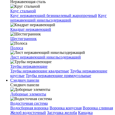
Нержавеющая сталь
Круг стальной
Круг нержавеющий безникелевый жаропрочный
Круг
нержавеющий никельсодержащий
Квадрат нержавеющий
Шестигранник
Полоса
Лист нержавеющий никельсодержащий
Трубы нержавеющие
Трубы нержавеющие квадратные
Трубы нержавеющие
круглые
Трубы нержавеющие прямоугольные
Сэндвич панели
Сэндвич панели
Доборные элементы
Водосточная система
Водосборная воронка
Воронка конусная
Воронка сливная
Желоб водосточный
Заглушка желоба
Канадка