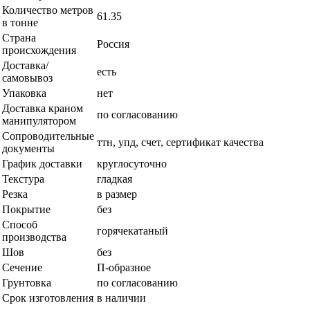
Количество метров
61.35
в тонне
Страна
Россия
происхождения
Доставка/
есть
самовывоз
Упаковка
нет
Доставка краном
по согласованию
манипулятором
Сопроводительные
ттн, упд, счет, сертификат качества
документы
График доставки
круглосуточно
Текстура
гладкая
Резка
в размер
Покрытие
без
Способ
горячекатаный
производства
Шов
без
Сечение
П-образное
Грунтовка
по согласованию
Срок изготовления
в наличии