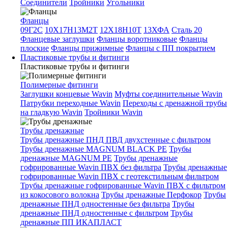
Соединители
Тройники
Угольники
Фланцы
09Г2С
10Х17Н13М2Т
12Х18Н10Т
13ХФА
Сталь 20
Фланцевые заглушки
Фланцы воротниковые
Фланцы
плоские
Фланцы прижимные
Фланцы с ПП покрытием
Пластиковые трубы и фитинги
Пластиковые трубы и фитинги
Полимерные фитинги
Заглушки концевые Wavin
Муфты соединительные Wavin
Патрубки переходные Wavin
Переходы с дренажной трубы
на гладкую Wavin
Тройники Wavin
Трубы дренажные
Трубы дренажные ПНД ПВД двухстенные с фильтром
Трубы дренажные MAGNUM BLACK PE
Трубы
дренажные MAGNUM PE
Трубы дренажные
гофрированные Wavin ПВХ без фильтра
Трубы дренажные
гофрированные Wavin ПВХ с геотекстильным фильтром
Трубы дренажные гофрированные Wavin ПВХ с фильтром
из кокосового волокна
Трубы дренажные Перфокор
Трубы
дренажные ПНД одностенные без фильтра
Трубы
дренажные ПНД одностенные с фильтром
Трубы
дренажные ПП ИКАПЛАСТ