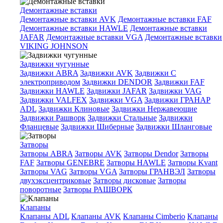
Демонтажные вставки
Демонтажные вставки AVK
Демонтажные вставки FAF
Демонтажные вставки HAWLE
Демонтажные вставки
JAFAR
Демонтажные вставки VGA
Демонтажные вставки
VIKING JOHNSON
Задвижки чугунные
Задвижки ABRA
Задвижки AVK
Задвижки C
электроприводом
Задвижки DENDOR
Задвижки FAF
Задвижки HAWLE
Задвижки JAFAR
Задвижки VAG
Задвижки VALFEX
Задвижки VGA
Задвижки ГРАНАР
ADL
Задвижки Клиновые
Задвижки Нержавеющие
Задвижки Рашворк
Задвижки Стальные
Задвижки
Фланцевые
Задвижки Шиберные
Задвижки Шланговые
Затворы
Затворы ABRA
Затворы AVK
Затворы Dendor
Затворы
FAF
Затворы GENEBRE
Затворы HAWLE
Затворы Kvant
Затворы VAG
Затворы VGA
Затворы ГРАНВЭЛ
Затворы
двухэксцентриковые
Затворы дисковые
Затворы
поворотные
Затворы РАШВОРК
Клапаны
Клапаны ADL
Клапаны AVK
Клапаны Cimberio
Клапаны