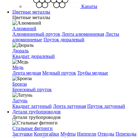
Канаты
Цветные металлы
Цветные металлы
Алюминий
Алюминиевый пруток
Лента алюминиевая
Листы
алюминиевые
Пруток дюралевый
Дюраль
Квадрат дюралевый
Медь
Лента медная
Медный пруток
Трубы медные
Бронза
Бронзовый пруток
Латунь
Квадрат латунный
Лента латунная
Пруток латунный
Детали трубопроводов
Детали трубопроводов
Стальные фитинги
Заглушки
Контргайки
Муфты
Ниппели
Отводы
Переходы