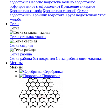
водосточная
Колено водостока
Колено водосточное
гофрированное (гофроколено)
Крепление анкерное
Кронштейн желоба
Кронштейн сварной
Отмет
водосточный
Тройник водостока
Труба водосточная
Угол
желоба
Сетка
Сетка
Сетка стальная тканая
Сетка сварная
Сетка рабица
Сетка рабица без покрытия
Сетка рабица оцинкованная
Метизы
Метизы
Серебрянка
Проволока