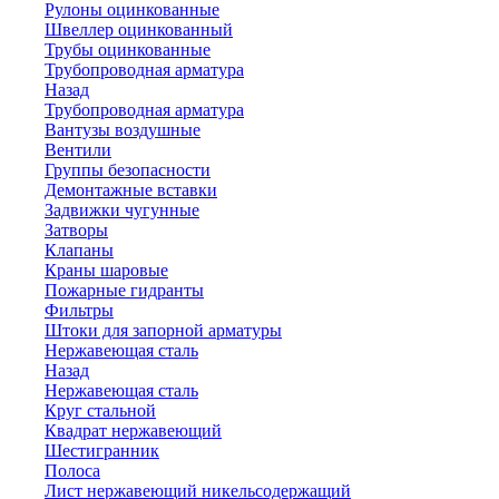
Рулоны оцинкованные
Швеллер оцинкованный
Трубы оцинкованные
Трубопроводная арматура
Назад
Трубопроводная арматура
Вантузы воздушные
Вентили
Группы безопасности
Демонтажные вставки
Задвижки чугунные
Затворы
Клапаны
Краны шаровые
Пожарные гидранты
Фильтры
Штоки для запорной арматуры
Нержавеющая сталь
Назад
Нержавеющая сталь
Круг стальной
Квадрат нержавеющий
Шестигранник
Полоса
Лист нержавеющий никельсодержащий