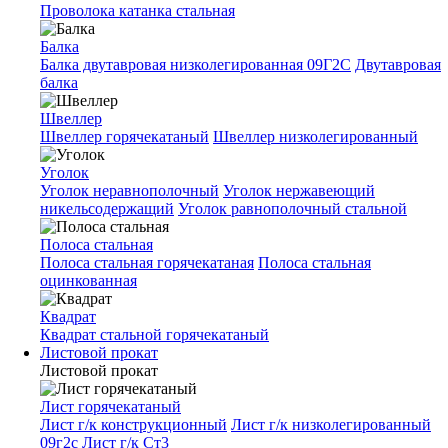
Проволока катанка стальная
Балка
Балка двутавровая низколегированная 09Г2С
Двутавровая
балка
Швеллер
Швеллер горячекатаный
Швеллер низколегированный
Уголок
Уголок неравнополочный
Уголок нержавеющий
никельсодержащий
Уголок равнополочный стальной
Полоса стальная
Полоса стальная горячекатаная
Полоса стальная
оцинкованная
Квадрат
Квадрат стальной горячекатаный
Листовой прокат
Листовой прокат
Лист горячекатаный
Лист г/к конструкционный
Лист г/к низколегированный
09г2с
Лист г/к Ст3