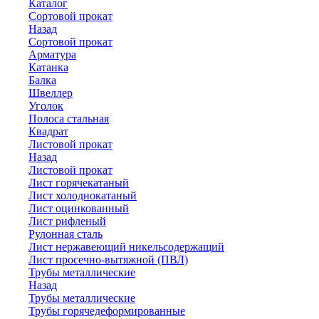
Каталог
Сортовой прокат
Назад
Сортовой прокат
Арматура
Катанка
Балка
Швеллер
Уголок
Полоса стальная
Квадрат
Листовой прокат
Назад
Листовой прокат
Лист горячекатаный
Лист холоднокатаный
Лист оцинкованный
Лист рифленый
Рулонная сталь
Лист нержавеющий никельсодержащий
Лист просечно-вытяжной (ПВЛ)
Трубы металлические
Назад
Трубы металлические
Трубы горячедеформированные