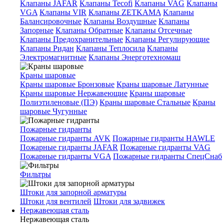
Клапаны JAFAR
Клапаны Tecofi
Клапаны VAG
Клапаны
VGA
Клапаны VIR
Клапаны ZETKAMA
Клапаны
Балансировочные
Клапаны Воздушные
Клапаны
Запорные
Клапаны Обратные
Клапаны Отсечные
Клапаны Предохранительные
Клапаны Регулирующие
Клапаны Ридан
Клапаны Теплосила
Клапаны
Электромагнитные
Клапаны Энерготехномаш
Краны шаровые
Краны шаровые Бронзовые
Краны шаровые Латунные
Краны шаровые Нержавеющие
Краны шаровые
Полиэтиленовые (ПЭ)
Краны шаровые Стальные
Краны
шаровые Чугунные
Пожарные гидранты
Пожарные гидранты AVK
Пожарные гидранты HAWLE
Пожарные гидранты JAFAR
Пожарные гидранты VAG
Пожарные гидранты VGA
Пожарные гидранты СпецСнаб
Фильтры
Штоки для запорной арматуры
Штоки для вентилей
Штоки для задвижек
Нержавеющая сталь
Нержавеющая сталь