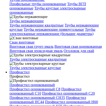
Профильные трубы оцинкованные
Трубы ВГП
оцинкованные
Трубы круглые электросварные
оцинкованные
Трубы нержавеющие
Трубы нержавеющие квадратные
Трубы нержавеющие
круглые
Трубы нержавеющие прямоугольные
Трубы
электросварные нержавеющие (большие диаметры)
Сваи винтовые
Винтовая свая грунт-эмаль
Винтовая свая оцинкованная
Винтовая свая эпоксидная эмаль
Оголовок для свай
Трубы электросварные квадратные
Трубы электросварные круглые
Профнастил
Профнастил
Профнастил оцинкованный
Профнастил оцинкованный С8
Профнастил
оцинкованный С10
Профнастил оцинкованный С20
Профнастил оцинкованный СН35
Профнастил
оцинкованный НС44
Профнастил оцинкованный Н60