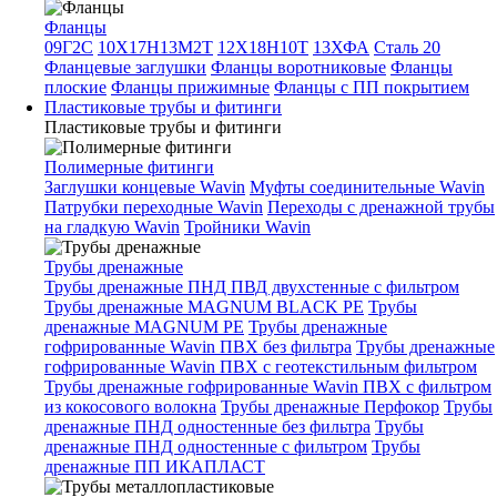
Фланцы
09Г2С
10Х17Н13М2Т
12Х18Н10Т
13ХФА
Сталь 20
Фланцевые заглушки
Фланцы воротниковые
Фланцы
плоские
Фланцы прижимные
Фланцы с ПП покрытием
Пластиковые трубы и фитинги
Пластиковые трубы и фитинги
Полимерные фитинги
Заглушки концевые Wavin
Муфты соединительные Wavin
Патрубки переходные Wavin
Переходы с дренажной трубы
на гладкую Wavin
Тройники Wavin
Трубы дренажные
Трубы дренажные ПНД ПВД двухстенные с фильтром
Трубы дренажные MAGNUM BLACK PE
Трубы
дренажные MAGNUM PE
Трубы дренажные
гофрированные Wavin ПВХ без фильтра
Трубы дренажные
гофрированные Wavin ПВХ с геотекстильным фильтром
Трубы дренажные гофрированные Wavin ПВХ с фильтром
из кокосового волокна
Трубы дренажные Перфокор
Трубы
дренажные ПНД одностенные без фильтра
Трубы
дренажные ПНД одностенные с фильтром
Трубы
дренажные ПП ИКАПЛАСТ