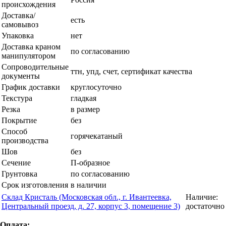
происхождения
Доставка/
есть
самовывоз
Упаковка
нет
Доставка краном
по согласованию
манипулятором
Сопроводительные
ттн, упд, счет, сертификат качества
документы
График доставки
круглосуточно
Текстура
гладкая
Резка
в размер
Покрытие
без
Способ
горячекатаный
производства
Шов
без
Сечение
П-образное
Грунтовка
по согласованию
Срок изготовления
в наличии
Склад Кристаль (Московская обл., г. Ивантеевка,
Наличие:
Центральный проезд, д. 27, корпус 3, помещение 3)
достаточно
Оплата: