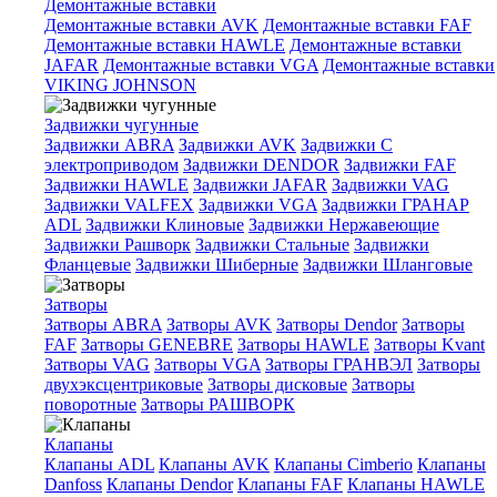
Демонтажные вставки
Демонтажные вставки AVK
Демонтажные вставки FAF
Демонтажные вставки HAWLE
Демонтажные вставки
JAFAR
Демонтажные вставки VGA
Демонтажные вставки
VIKING JOHNSON
Задвижки чугунные
Задвижки ABRA
Задвижки AVK
Задвижки C
электроприводом
Задвижки DENDOR
Задвижки FAF
Задвижки HAWLE
Задвижки JAFAR
Задвижки VAG
Задвижки VALFEX
Задвижки VGA
Задвижки ГРАНАР
ADL
Задвижки Клиновые
Задвижки Нержавеющие
Задвижки Рашворк
Задвижки Стальные
Задвижки
Фланцевые
Задвижки Шиберные
Задвижки Шланговые
Затворы
Затворы ABRA
Затворы AVK
Затворы Dendor
Затворы
FAF
Затворы GENEBRE
Затворы HAWLE
Затворы Kvant
Затворы VAG
Затворы VGA
Затворы ГРАНВЭЛ
Затворы
двухэксцентриковые
Затворы дисковые
Затворы
поворотные
Затворы РАШВОРК
Клапаны
Клапаны ADL
Клапаны AVK
Клапаны Cimberio
Клапаны
Danfoss
Клапаны Dendor
Клапаны FAF
Клапаны HAWLE