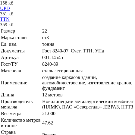
156 кб
UPD
351 кб
TTN
359 кб
Размер
22
Марка стали
ст3
Ед. изм.
тонна
Документы
Гост 8240-97, Счет, ТТН, УПд
Артикул
001-14545
Гост/ТУ
8240-89
Материал
сталь легированная
создание каркасов зданий,
Применение
автомобилестроение, изготовление кранов,
фундамент
Длина
12 метров
Производитель
Новолипецкий металлургический комбинат
металла
(НЛМК), ПАО «Северсталь» ,ЕВРАЗ, НТТЗ
Вес метра
21.000
Количество метров
47.62
в тонне
Страна
Россия