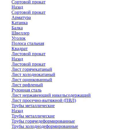
Сортовой прокат
Назад
Сортовой прокат
Арматура
Катанка
Балка
Швеллер
Уголок
Полоса стальная
Квадрат
Листовой прокат
Назад
Листовой прокат
Лист горячекатаный
Лист холоднокатаный
Лист оцинкованный
Лист рифленый
Рулонная сталь
Лист нержавеющий никельсодержащий
Лист просечно-вытяжной (ПВЛ)
Трубы металлические
Назад
Трубы металлические
Трубы горячедеформированные
Трубы холоднодеформированные