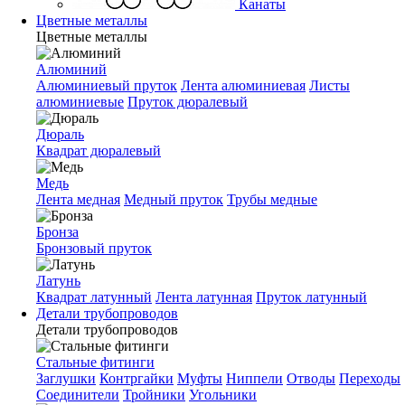
Канаты
Цветные металлы
Цветные металлы
Алюминий
Алюминиевый пруток
Лента алюминиевая
Листы
алюминиевые
Пруток дюралевый
Дюраль
Квадрат дюралевый
Медь
Лента медная
Медный пруток
Трубы медные
Бронза
Бронзовый пруток
Латунь
Квадрат латунный
Лента латунная
Пруток латунный
Детали трубопроводов
Детали трубопроводов
Стальные фитинги
Заглушки
Контргайки
Муфты
Ниппели
Отводы
Переходы
Соединители
Тройники
Угольники