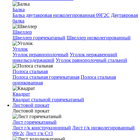
Балка
Балка двутавровая низколегированная 09Г2С
Двутавровая
балка
Швеллер
Швеллер горячекатаный
Швеллер низколегированный
Уголок
Уголок неравнополочный
Уголок нержавеющий
никельсодержащий
Уголок равнополочный стальной
Полоса стальная
Полоса стальная горячекатаная
Полоса стальная
оцинкованная
Квадрат
Квадрат стальной горячекатаный
Листовой прокат
Листовой прокат
Лист горячекатаный
Лист г/к конструкционный
Лист г/к низколегированный
09г2с
Лист г/к Ст3