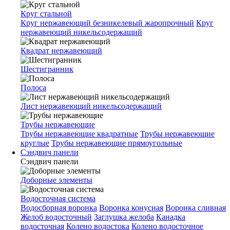
Круг стальной
Круг нержавеющий безникелевый жаропрочный
Круг
нержавеющий никельсодержащий
Квадрат нержавеющий
Шестигранник
Полоса
Лист нержавеющий никельсодержащий
Трубы нержавеющие
Трубы нержавеющие квадратные
Трубы нержавеющие
круглые
Трубы нержавеющие прямоугольные
Сэндвич панели
Сэндвич панели
Доборные элементы
Водосточная система
Водосборная воронка
Воронка конусная
Воронка сливная
Желоб водосточный
Заглушка желоба
Канадка
водосточная
Колено водостока
Колено водосточное