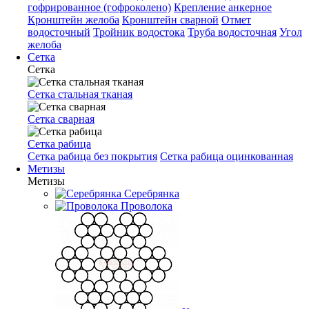
гофрированное (гофроколено)
Крепление анкерное
Кронштейн желоба
Кронштейн сварной
Отмет
водосточный
Тройник водостока
Труба водосточная
Угол
желоба
Сетка
Сетка
Сетка стальная тканая
Сетка сварная
Сетка рабица
Сетка рабица без покрытия
Сетка рабица оцинкованная
Метизы
Метизы
Серебрянка
Проволока