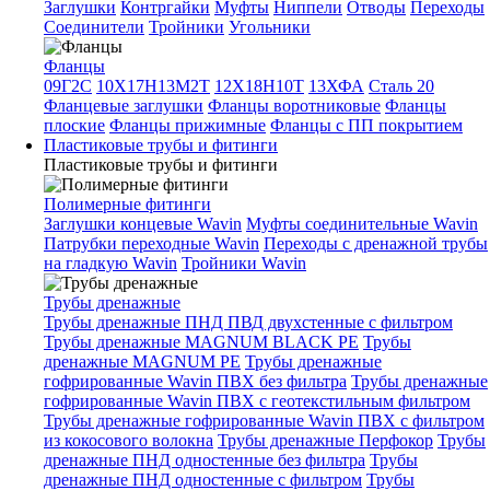
Заглушки
Контргайки
Муфты
Ниппели
Отводы
Переходы
Соединители
Тройники
Угольники
Фланцы
09Г2С
10Х17Н13М2Т
12Х18Н10Т
13ХФА
Сталь 20
Фланцевые заглушки
Фланцы воротниковые
Фланцы
плоские
Фланцы прижимные
Фланцы с ПП покрытием
Пластиковые трубы и фитинги
Пластиковые трубы и фитинги
Полимерные фитинги
Заглушки концевые Wavin
Муфты соединительные Wavin
Патрубки переходные Wavin
Переходы с дренажной трубы
на гладкую Wavin
Тройники Wavin
Трубы дренажные
Трубы дренажные ПНД ПВД двухстенные с фильтром
Трубы дренажные MAGNUM BLACK PE
Трубы
дренажные MAGNUM PE
Трубы дренажные
гофрированные Wavin ПВХ без фильтра
Трубы дренажные
гофрированные Wavin ПВХ с геотекстильным фильтром
Трубы дренажные гофрированные Wavin ПВХ с фильтром
из кокосового волокна
Трубы дренажные Перфокор
Трубы
дренажные ПНД одностенные без фильтра
Трубы
дренажные ПНД одностенные с фильтром
Трубы