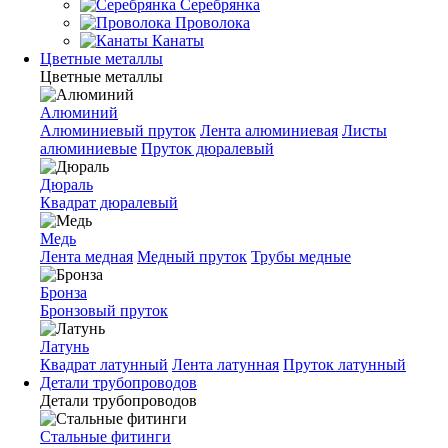
Серебрянка
Проволока
Канаты
Цветные металлы
Цветные металлы
Алюминий
Алюминиевый пруток
Лента алюминиевая
Листы
алюминиевые
Пруток дюралевый
Дюраль
Квадрат дюралевый
Медь
Лента медная
Медный пруток
Трубы медные
Бронза
Бронзовый пруток
Латунь
Квадрат латунный
Лента латунная
Пруток латунный
Детали трубопроводов
Детали трубопроводов
Стальные фитинги