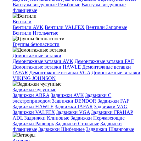
Вантузы воздушные Резьбовые
Вантузы воздушные
Фланцевые
Вентили
Вентили AVK
Вентили VALFEX
Вентили Запорные
Вентили Игольчатые
Группы безопасности
Демонтажные вставки
Демонтажные вставки AVK
Демонтажные вставки FAF
Демонтажные вставки HAWLE
Демонтажные вставки
JAFAR
Демонтажные вставки VGA
Демонтажные вставки
VIKING JOHNSON
Задвижки чугунные
Задвижки ABRA
Задвижки AVK
Задвижки C
электроприводом
Задвижки DENDOR
Задвижки FAF
Задвижки HAWLE
Задвижки JAFAR
Задвижки VAG
Задвижки VALFEX
Задвижки VGA
Задвижки ГРАНАР
ADL
Задвижки Клиновые
Задвижки Нержавеющие
Задвижки Рашворк
Задвижки Стальные
Задвижки
Фланцевые
Задвижки Шиберные
Задвижки Шланговые
Затворы