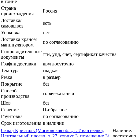
в тонне
Страна
Россия
происхождения
Доставка/
есть
самовывоз
Упаковка
нет
Доставка краном
по согласованию
манипулятором
Сопроводительные
ттн, упд, счет, сертификат качества
документы
График доставки
круглосуточно
Текстура
гладкая
Резка
в размер
Покрытие
без
Способ
горячекатаный
производства
Шов
без
Сечение
П-образное
Грунтовка
по согласованию
Срок изготовления
в наличии
Склад Кристаль (Московская обл., г. Ивантеевка,
Наличие:
Центральный проезд, д. 27, корпус 3, помещение 3)
достаточно