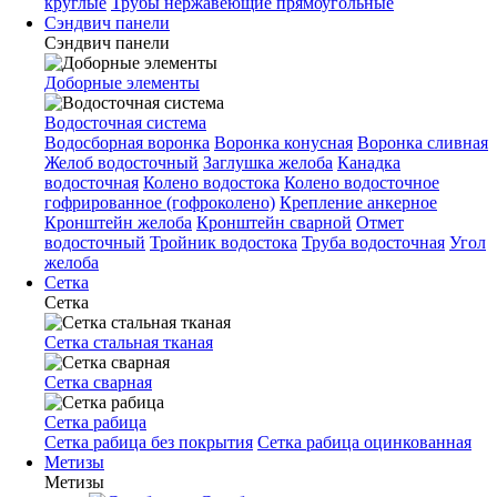
круглые
Трубы нержавеющие прямоугольные
Сэндвич панели
Сэндвич панели
Доборные элементы
Водосточная система
Водосборная воронка
Воронка конусная
Воронка сливная
Желоб водосточный
Заглушка желоба
Канадка
водосточная
Колено водостока
Колено водосточное
гофрированное (гофроколено)
Крепление анкерное
Кронштейн желоба
Кронштейн сварной
Отмет
водосточный
Тройник водостока
Труба водосточная
Угол
желоба
Сетка
Сетка
Сетка стальная тканая
Сетка сварная
Сетка рабица
Сетка рабица без покрытия
Сетка рабица оцинкованная
Метизы
Метизы