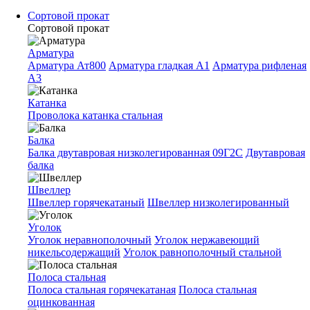
Сортовой прокат
Сортовой прокат
Арматура
Арматура Ат800
Арматура гладкая A1
Арматура рифленая
A3
Катанка
Проволока катанка стальная
Балка
Балка двутавровая низколегированная 09Г2С
Двутавровая
балка
Швеллер
Швеллер горячекатаный
Швеллер низколегированный
Уголок
Уголок неравнополочный
Уголок нержавеющий
никельсодержащий
Уголок равнополочный стальной
Полоса стальная
Полоса стальная горячекатаная
Полоса стальная
оцинкованная