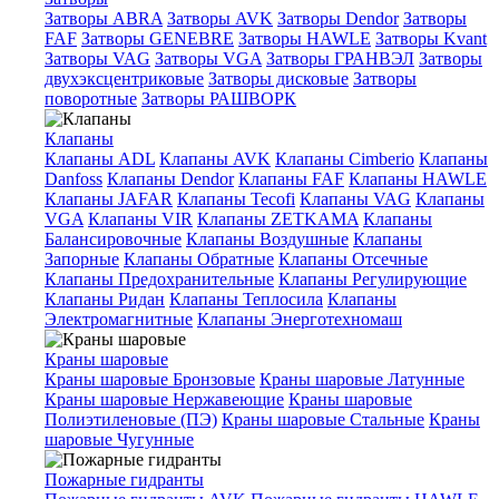
Затворы ABRA
Затворы AVK
Затворы Dendor
Затворы
FAF
Затворы GENEBRE
Затворы HAWLE
Затворы Kvant
Затворы VAG
Затворы VGA
Затворы ГРАНВЭЛ
Затворы
двухэксцентриковые
Затворы дисковые
Затворы
поворотные
Затворы РАШВОРК
Клапаны
Клапаны ADL
Клапаны AVK
Клапаны Cimberio
Клапаны
Danfoss
Клапаны Dendor
Клапаны FAF
Клапаны HAWLE
Клапаны JAFAR
Клапаны Tecofi
Клапаны VAG
Клапаны
VGA
Клапаны VIR
Клапаны ZETKAMA
Клапаны
Балансировочные
Клапаны Воздушные
Клапаны
Запорные
Клапаны Обратные
Клапаны Отсечные
Клапаны Предохранительные
Клапаны Регулирующие
Клапаны Ридан
Клапаны Теплосила
Клапаны
Электромагнитные
Клапаны Энерготехномаш
Краны шаровые
Краны шаровые Бронзовые
Краны шаровые Латунные
Краны шаровые Нержавеющие
Краны шаровые
Полиэтиленовые (ПЭ)
Краны шаровые Стальные
Краны
шаровые Чугунные
Пожарные гидранты