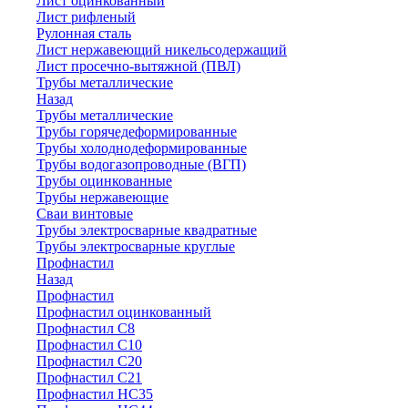
Лист оцинкованный
Лист рифленый
Рулонная сталь
Лист нержавеющий никельсодержащий
Лист просечно-вытяжной (ПВЛ)
Трубы металлические
Назад
Трубы металлические
Трубы горячедеформированные
Трубы холоднодеформированные
Трубы водогазопроводные (ВГП)
Трубы оцинкованные
Трубы нержавеющие
Сваи винтовые
Трубы электросварные квадратные
Трубы электросварные круглые
Профнастил
Назад
Профнастил
Профнастил оцинкованный
Профнастил С8
Профнастил С10
Профнастил С20
Профнастил С21
Профнастил НС35