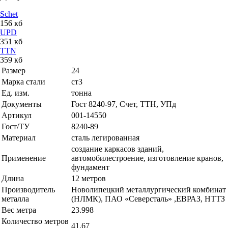
Schet
156 кб
UPD
351 кб
TTN
359 кб
Размер
24
Марка стали
ст3
Ед. изм.
тонна
Документы
Гост 8240-97, Счет, ТТН, УПд
Артикул
001-14550
Гост/ТУ
8240-89
Материал
сталь легированная
создание каркасов зданий,
Применение
автомобилестроение, изготовление кранов,
фундамент
Длина
12 метров
Производитель
Новолипецкий металлургический комбинат
металла
(НЛМК), ПАО «Северсталь» ,ЕВРАЗ, НТТЗ
Вес метра
23.998
Количество метров
41.67