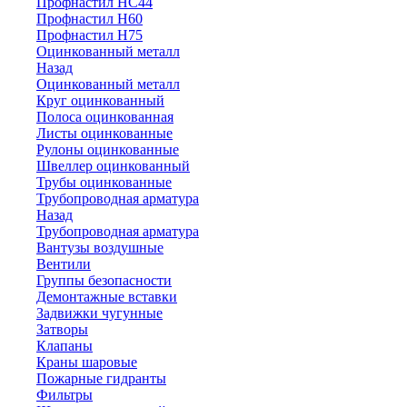
Профнастил НС44
Профнастил Н60
Профнастил Н75
Оцинкованный металл
Назад
Оцинкованный металл
Круг оцинкованный
Полоса оцинкованная
Листы оцинкованные
Рулоны оцинкованные
Швеллер оцинкованный
Трубы оцинкованные
Трубопроводная арматура
Назад
Трубопроводная арматура
Вантузы воздушные
Вентили
Группы безопасности
Демонтажные вставки
Задвижки чугунные
Затворы
Клапаны
Краны шаровые
Пожарные гидранты
Фильтры