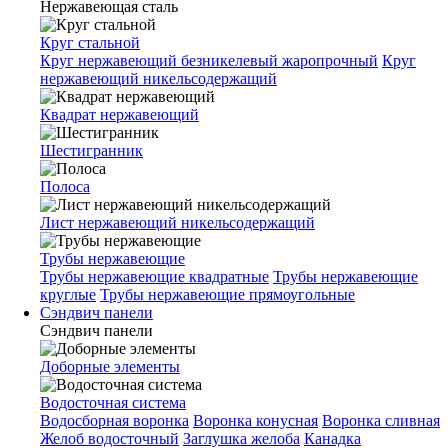
Нержавеющая сталь
Круг стальной
Круг нержавеющий безникелевый жаропрочный
Круг
нержавеющий никельсодержащий
Квадрат нержавеющий
Шестигранник
Полоса
Лист нержавеющий никельсодержащий
Трубы нержавеющие
Трубы нержавеющие квадратные
Трубы нержавеющие
круглые
Трубы нержавеющие прямоугольные
Сэндвич панели
Сэндвич панели
Доборные элементы
Водосточная система
Водосборная воронка
Воронка конусная
Воронка сливная
Желоб водосточный
Заглушка желоба
Канадка