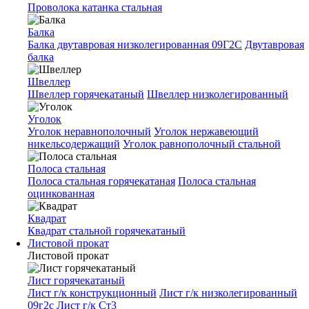
Проволока катанка стальная
Балка
Балка двутавровая низколегированная 09Г2С
Двутавровая
балка
Швеллер
Швеллер горячекатаный
Швеллер низколегированный
Уголок
Уголок неравнополочный
Уголок нержавеющий
никельсодержащий
Уголок равнополочный стальной
Полоса стальная
Полоса стальная горячекатаная
Полоса стальная
оцинкованная
Квадрат
Квадрат стальной горячекатаный
Листовой прокат
Листовой прокат
Лист горячекатаный
Лист г/к конструкционный
Лист г/к низколегированный
09г2с
Лист г/к Ст3