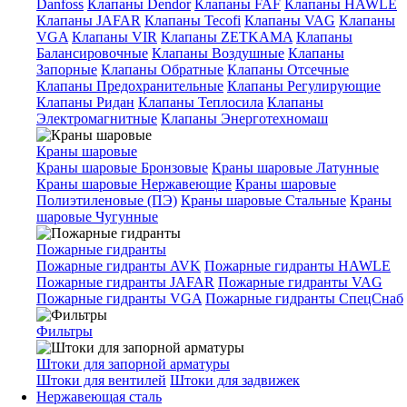
Danfoss
Клапаны Dendor
Клапаны FAF
Клапаны HAWLE
Клапаны JAFAR
Клапаны Tecofi
Клапаны VAG
Клапаны
VGA
Клапаны VIR
Клапаны ZETKAMA
Клапаны
Балансировочные
Клапаны Воздушные
Клапаны
Запорные
Клапаны Обратные
Клапаны Отсечные
Клапаны Предохранительные
Клапаны Регулирующие
Клапаны Ридан
Клапаны Теплосила
Клапаны
Электромагнитные
Клапаны Энерготехномаш
Краны шаровые
Краны шаровые Бронзовые
Краны шаровые Латунные
Краны шаровые Нержавеющие
Краны шаровые
Полиэтиленовые (ПЭ)
Краны шаровые Стальные
Краны
шаровые Чугунные
Пожарные гидранты
Пожарные гидранты AVK
Пожарные гидранты HAWLE
Пожарные гидранты JAFAR
Пожарные гидранты VAG
Пожарные гидранты VGA
Пожарные гидранты СпецСнаб
Фильтры
Штоки для запорной арматуры
Штоки для вентилей
Штоки для задвижек
Нержавеющая сталь