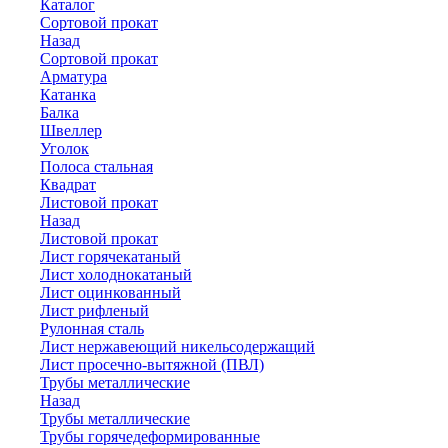
Каталог
Сортовой прокат
Назад
Сортовой прокат
Арматура
Катанка
Балка
Швеллер
Уголок
Полоса стальная
Квадрат
Листовой прокат
Назад
Листовой прокат
Лист горячекатаный
Лист холоднокатаный
Лист оцинкованный
Лист рифленый
Рулонная сталь
Лист нержавеющий никельсодержащий
Лист просечно-вытяжной (ПВЛ)
Трубы металлические
Назад
Трубы металлические
Трубы горячедеформированные