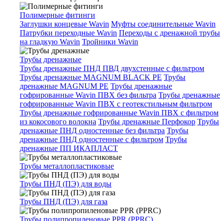
Полимерные фитинги
Заглушки концевые Wavin
Муфты соединительные Wavin
Патрубки переходные Wavin
Переходы с дренажной трубы
на гладкую Wavin
Тройники Wavin
Трубы дренажные
Трубы дренажные ПНД ПВД двухстенные с фильтром
Трубы дренажные MAGNUM BLACK PE
Трубы
дренажные MAGNUM PE
Трубы дренажные
гофрированные Wavin ПВХ без фильтра
Трубы дренажные
гофрированные Wavin ПВХ с геотекстильным фильтром
Трубы дренажные гофрированные Wavin ПВХ с фильтром
из кокосового волокна
Трубы дренажные Перфокор
Трубы
дренажные ПНД одностенные без фильтра
Трубы
дренажные ПНД одностенные с фильтром
Трубы
дренажные ПП ИКАПЛАСТ
Трубы металлопластиковые
Трубы ПНД (ПЭ) для воды
Трубы ПНД (ПЭ) для газа
Трубы полипропиленовые PPR (PPRC)