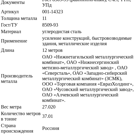
Документы
УПд
Артикул
001-14323
Толщина металла
11
Гост/ТУ
8509-93
Материал
углеродистая сталь
усиление конструкций, быстровозводимые
Применение
здания, металлические изделия
Длина
12 метров
ОАО «Нижнетагильский металлургический
комбинат», ОАО «Нижнесергинский
метизно-металлургический завод» , ОАО
«Северсталь», ОАО «Западно-сибирский
Производитель
металлургический комбинат» (ЗСМК),
металла
ООО «Торговая компания «ЕвразХолдинг»,
ОАО «Чусовский металлургический завод»,
ОАО «Алчевский металлургический
комбинат».
Вес метра
27.020
Количество метров
37.01
в тонне
Страна
Россиия
происхождения