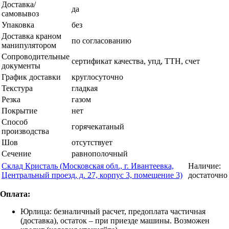
Доставка/
да
самовывоз
Упаковка
без
Доставка краном
по согласованию
манипулятором
Сопроводительные
сертификат качества, упд, ТТН, счет
документы
График доставки
круглосуточно
Текстура
гладкая
Резка
газом
Покрытие
нет
Способ
горячекатаный
производства
Шов
отсутствует
Сечение
равнополочный
Склад Кристаль (Московская обл., г. Ивантеевка,
Наличие:
Центральный проезд, д. 27, корпус 3, помещение 3)
достаточно
Оплата:
Юрлица: безналичный расчет, предоплата частичная
(доставка), остаток – при приезде машины. Возможен