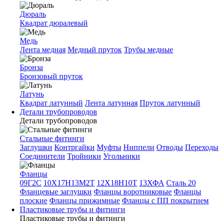
Дюраль
Квадрат дюралевый
Медь
Лента медная
Медный пруток
Трубы медные
Бронза
Бронзовый пруток
Латунь
Квадрат латунный
Лента латунная
Пруток латунный
Детали трубопроводов
Детали трубопроводов
Стальные фитинги
Заглушки
Контргайки
Муфты
Ниппели
Отводы
Переходы
Соединители
Тройники
Угольники
Фланцы
09Г2С
10Х17Н13М2Т
12Х18Н10Т
13ХФА
Сталь 20
Фланцевые заглушки
Фланцы воротниковые
Фланцы
плоские
Фланцы прижимные
Фланцы с ПП покрытием
Пластиковые трубы и фитинги
Пластиковые трубы и фитинги