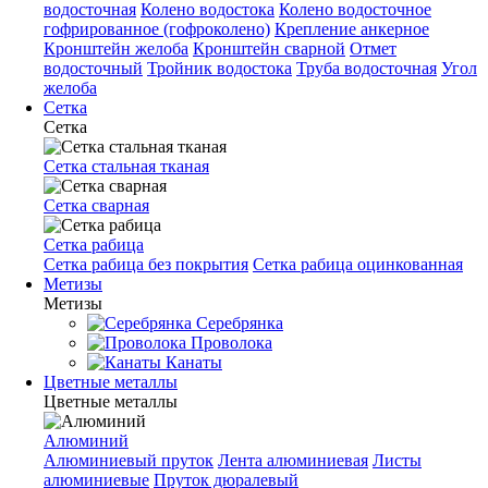
водосточная
Колено водостока
Колено водосточное
гофрированное (гофроколено)
Крепление анкерное
Кронштейн желоба
Кронштейн сварной
Отмет
водосточный
Тройник водостока
Труба водосточная
Угол
желоба
Сетка
Сетка
Сетка стальная тканая
Сетка сварная
Сетка рабица
Сетка рабица без покрытия
Сетка рабица оцинкованная
Метизы
Метизы
Серебрянка
Проволока
Канаты
Цветные металлы
Цветные металлы
Алюминий
Алюминиевый пруток
Лента алюминиевая
Листы
алюминиевые
Пруток дюралевый