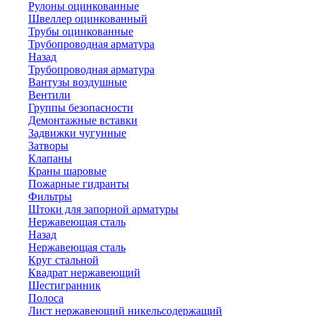
Рулоны оцинкованные
Швеллер оцинкованный
Трубы оцинкованные
Трубопроводная арматура
Назад
Трубопроводная арматура
Вантузы воздушные
Вентили
Группы безопасности
Демонтажные вставки
Задвижки чугунные
Затворы
Клапаны
Краны шаровые
Пожарные гидранты
Фильтры
Штоки для запорной арматуры
Нержавеющая сталь
Назад
Нержавеющая сталь
Круг стальной
Квадрат нержавеющий
Шестигранник
Полоса
Лист нержавеющий никельсодержащий