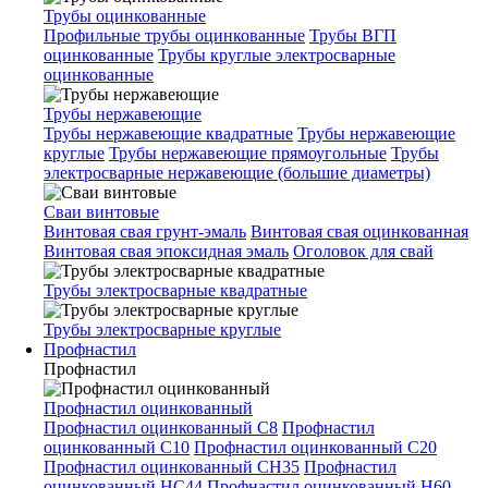
Трубы оцинкованные
Профильные трубы оцинкованные
Трубы ВГП
оцинкованные
Трубы круглые электросварные
оцинкованные
Трубы нержавеющие
Трубы нержавеющие квадратные
Трубы нержавеющие
круглые
Трубы нержавеющие прямоугольные
Трубы
электросварные нержавеющие (большие диаметры)
Сваи винтовые
Винтовая свая грунт-эмаль
Винтовая свая оцинкованная
Винтовая свая эпоксидная эмаль
Оголовок для свай
Трубы электросварные квадратные
Трубы электросварные круглые
Профнастил
Профнастил
Профнастил оцинкованный
Профнастил оцинкованный С8
Профнастил
оцинкованный С10
Профнастил оцинкованный С20
Профнастил оцинкованный СН35
Профнастил
оцинкованный НС44
Профнастил оцинкованный Н60