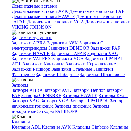
Демонтажные вставки
Демонтажные вставки AVK
Демонтажные вставки FAF
Демонтажные вставки HAWLE
Демонтажные вставки
JAFAR
Демонтажные вставки VGA
Демонтажные вставки
VIKING JOHNSON
Задвижки чугунные
Задвижки ABRA
Задвижки AVK
Задвижки C
электроприводом
Задвижки DENDOR
Задвижки FAF
Задвижки HAWLE
Задвижки JAFAR
Задвижки VAG
Задвижки VALFEX
Задвижки VGA
Задвижки ГРАНАР
ADL
Задвижки Клиновые
Задвижки Нержавеющие
Задвижки Рашворк
Задвижки Стальные
Задвижки
Фланцевые
Задвижки Шиберные
Задвижки Шланговые
Затворы
Затворы ABRA
Затворы AVK
Затворы Dendor
Затворы
FAF
Затворы GENEBRE
Затворы HAWLE
Затворы Kvant
Затворы VAG
Затворы VGA
Затворы ГРАНВЭЛ
Затворы
двухэксцентриковые
Затворы дисковые
Затворы
поворотные
Затворы РАШВОРК
Клапаны
Клапаны ADL
Клапаны AVK
Клапаны Cimberio
Клапаны