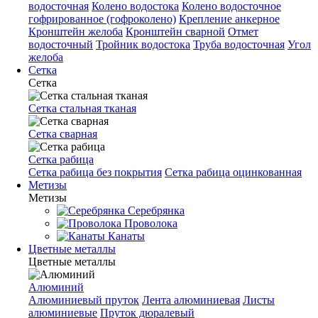
водосточная
Колено водостока
Колено водосточное
гофрированное (гофроколено)
Крепление анкерное
Кронштейн желоба
Кронштейн сварной
Отмет
водосточный
Тройник водостока
Труба водосточная
Угол
желоба
Сетка
Сетка
Сетка стальная тканая
Сетка сварная
Сетка рабица
Сетка рабица без покрытия
Сетка рабица оцинкованная
Метизы
Метизы
Серебрянка
Проволока
Канаты
Цветные металлы
Цветные металлы
Алюминий
Алюминиевый пруток
Лента алюминиевая
Листы
алюминиевые
Пруток дюралевый