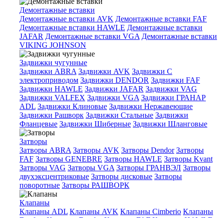
Демонтажные вставки
Демонтажные вставки AVK
Демонтажные вставки FAF
Демонтажные вставки HAWLE
Демонтажные вставки
JAFAR
Демонтажные вставки VGA
Демонтажные вставки
VIKING JOHNSON
Задвижки чугунные
Задвижки ABRA
Задвижки AVK
Задвижки C
электроприводом
Задвижки DENDOR
Задвижки FAF
Задвижки HAWLE
Задвижки JAFAR
Задвижки VAG
Задвижки VALFEX
Задвижки VGA
Задвижки ГРАНАР
ADL
Задвижки Клиновые
Задвижки Нержавеющие
Задвижки Рашворк
Задвижки Стальные
Задвижки
Фланцевые
Задвижки Шиберные
Задвижки Шланговые
Затворы
Затворы ABRA
Затворы AVK
Затворы Dendor
Затворы
FAF
Затворы GENEBRE
Затворы HAWLE
Затворы Kvant
Затворы VAG
Затворы VGA
Затворы ГРАНВЭЛ
Затворы
двухэксцентриковые
Затворы дисковые
Затворы
поворотные
Затворы РАШВОРК
Клапаны
Клапаны ADL
Клапаны AVK
Клапаны Cimberio
Клапаны