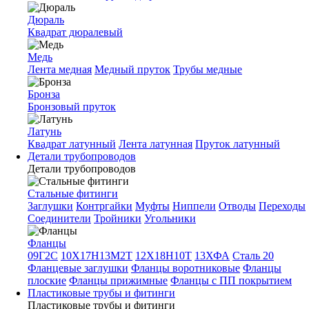
Дюраль
Квадрат дюралевый
Медь
Лента медная
Медный пруток
Трубы медные
Бронза
Бронзовый пруток
Латунь
Квадрат латунный
Лента латунная
Пруток латунный
Детали трубопроводов
Детали трубопроводов
Стальные фитинги
Заглушки
Контргайки
Муфты
Ниппели
Отводы
Переходы
Соединители
Тройники
Угольники
Фланцы
09Г2С
10Х17Н13М2Т
12Х18Н10Т
13ХФА
Сталь 20
Фланцевые заглушки
Фланцы воротниковые
Фланцы
плоские
Фланцы прижимные
Фланцы с ПП покрытием
Пластиковые трубы и фитинги
Пластиковые трубы и фитинги