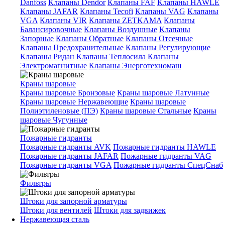
Danfoss
Клапаны Dendor
Клапаны FAF
Клапаны HAWLE
Клапаны JAFAR
Клапаны Tecofi
Клапаны VAG
Клапаны
VGA
Клапаны VIR
Клапаны ZETKAMA
Клапаны
Балансировочные
Клапаны Воздушные
Клапаны
Запорные
Клапаны Обратные
Клапаны Отсечные
Клапаны Предохранительные
Клапаны Регулирующие
Клапаны Ридан
Клапаны Теплосила
Клапаны
Электромагнитные
Клапаны Энерготехномаш
Краны шаровые
Краны шаровые Бронзовые
Краны шаровые Латунные
Краны шаровые Нержавеющие
Краны шаровые
Полиэтиленовые (ПЭ)
Краны шаровые Стальные
Краны
шаровые Чугунные
Пожарные гидранты
Пожарные гидранты AVK
Пожарные гидранты HAWLE
Пожарные гидранты JAFAR
Пожарные гидранты VAG
Пожарные гидранты VGA
Пожарные гидранты СпецСнаб
Фильтры
Штоки для запорной арматуры
Штоки для вентилей
Штоки для задвижек
Нержавеющая сталь