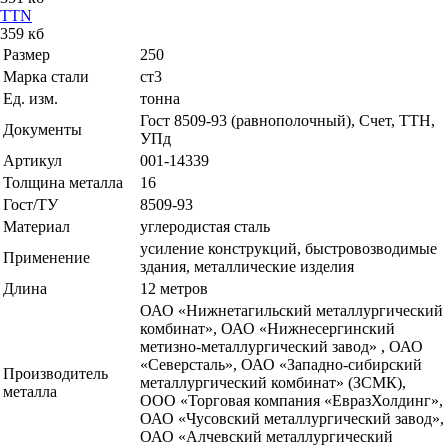
TTN
359 кб
Размер
250
Марка стали
ст3
Ед. изм.
тонна
Гост 8509-93 (равнополочный), Счет, ТТН,
Документы
УПд
Артикул
001-14339
Толщина металла
16
Гост/ТУ
8509-93
Материал
углеродистая сталь
усиление конструкций, быстровозводимые
Применение
здания, металлические изделия
Длина
12 метров
ОАО «Нижнетагильский металлургический
комбинат», ОАО «Нижнесергинский
метизно-металлургический завод» , ОАО
«Северсталь», ОАО «Западно-сибирский
Производитель
металлургический комбинат» (ЗСМК),
металла
ООО «Торговая компания «ЕвразХолдинг»,
ОАО «Чусовский металлургический завод»,
ОАО «Алчевский металлургический