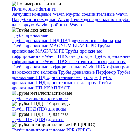
Полимерные фитинги
Заглушки концевые Wavin
Муфты соединительные Wavin
Патрубки переходные Wavin
Переходы с дренажной трубы
на гладкую Wavin
Тройники Wavin
Трубы дренажные
Трубы дренажные ПНД ПВД двухстенные с фильтром
Трубы дренажные MAGNUM BLACK PE
Трубы
дренажные MAGNUM PE
Трубы дренажные
гофрированные Wavin ПВХ без фильтра
Трубы дренажные
гофрированные Wavin ПВХ с геотекстильным фильтром
Трубы дренажные гофрированные Wavin ПВХ с фильтром
из кокосового волокна
Трубы дренажные Перфокор
Трубы
дренажные ПНД одностенные без фильтра
Трубы
дренажные ПНД одностенные с фильтром
Трубы
дренажные ПП ИКАПЛАСТ
Трубы металлопластиковые
Трубы ПНД (ПЭ) для воды
Трубы ПНД (ПЭ) для газа
Трубы полипропиленовые PPR (PPRC)