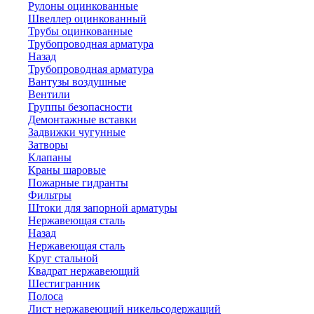
Рулоны оцинкованные
Швеллер оцинкованный
Трубы оцинкованные
Трубопроводная арматура
Назад
Трубопроводная арматура
Вантузы воздушные
Вентили
Группы безопасности
Демонтажные вставки
Задвижки чугунные
Затворы
Клапаны
Краны шаровые
Пожарные гидранты
Фильтры
Штоки для запорной арматуры
Нержавеющая сталь
Назад
Нержавеющая сталь
Круг стальной
Квадрат нержавеющий
Шестигранник
Полоса
Лист нержавеющий никельсодержащий