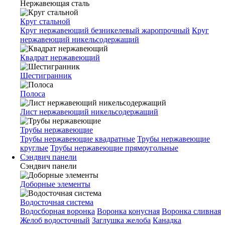
Нержавеющая сталь
Круг стальной
Круг нержавеющий безникелевый жаропрочный
Круг
нержавеющий никельсодержащий
Квадрат нержавеющий
Шестигранник
Полоса
Лист нержавеющий никельсодержащий
Трубы нержавеющие
Трубы нержавеющие квадратные
Трубы нержавеющие
круглые
Трубы нержавеющие прямоугольные
Сэндвич панели
Сэндвич панели
Доборные элементы
Водосточная система
Водосборная воронка
Воронка конусная
Воронка сливная
Желоб водосточный
Заглушка желоба
Канадка