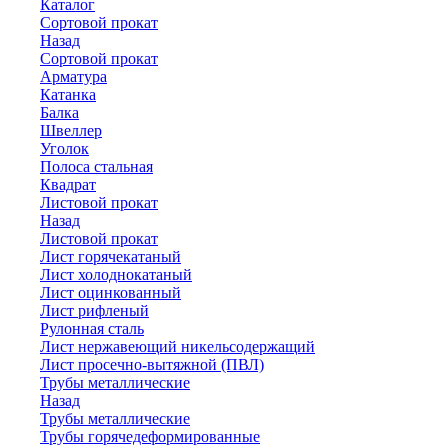
Каталог
Сортовой прокат
Назад
Сортовой прокат
Арматура
Катанка
Балка
Швеллер
Уголок
Полоса стальная
Квадрат
Листовой прокат
Назад
Листовой прокат
Лист горячекатаный
Лист холоднокатаный
Лист оцинкованный
Лист рифленый
Рулонная сталь
Лист нержавеющий никельсодержащий
Лист просечно-вытяжной (ПВЛ)
Трубы металлические
Назад
Трубы металлические
Трубы горячедеформированные