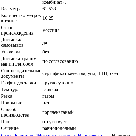
комбинат».
Вес метра
61.538
Количество метров
16.25
в тонне
Страна
Россиия
происхождения
Доставка/
да
самовывоз
Упаковка
без
Доставка краном
по согласованию
манипулятором
Сопроводительные
сертификат качества, упд, ТТН, счет
документы
График доставки
круглосуточно
Текстура
гладкая
Резка
газом
Покрытие
нет
Способ
горячекатаный
производства
Шов
отсутствует
Сечение
равнополочный
Склад Кристаль (Московская обл., г. Ивантеевка,
Наличие: