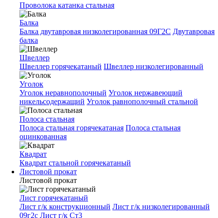
Проволока катанка стальная
Балка
Балка двутавровая низколегированная 09Г2С
Двутавровая
балка
Швеллер
Швеллер горячекатаный
Швеллер низколегированный
Уголок
Уголок неравнополочный
Уголок нержавеющий
никельсодержащий
Уголок равнополочный стальной
Полоса стальная
Полоса стальная горячекатаная
Полоса стальная
оцинкованная
Квадрат
Квадрат стальной горячекатаный
Листовой прокат
Листовой прокат
Лист горячекатаный
Лист г/к конструкционный
Лист г/к низколегированный
09г2с
Лист г/к Ст3