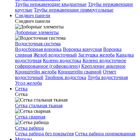
Трубы нержавеющие квадратные
Трубы нержавеющие
круглые
Трубы нержавеющие прямоугольные
Сэндвич панели
Сэндвич панели
Доборные элементы
Водосточная система
Водосборная воронка
Воронка конусная
Воронка
сливная
Желоб водосточный
Заглушка желоба
Канадка
водосточная
Колено водостока
Колено водосточное
гофрированное (гофроколено)
Крепление анкерное
Кронштейн желоба
Кронштейн сварной
Отмет
водосточный
Тройник водостока
Труба водосточная
Угол желоба
Сетка
Сетка
Сетка стальная тканая
Сетка сварная
Сетка рабица
Сетка рабица без покрытия
Сетка рабица оцинкованная
Метизы