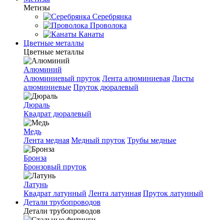
Метизы
Серебрянка
Проволока
Канаты
Цветные металлы
Цветные металлы
Алюминий
Алюминиевый пруток
Лента алюминиевая
Листы
алюминиевые
Пруток дюралевый
Дюраль
Квадрат дюралевый
Медь
Лента медная
Медный пруток
Трубы медные
Бронза
Бронзовый пруток
Латунь
Квадрат латунный
Лента латунная
Пруток латунный
Детали трубопроводов
Детали трубопроводов