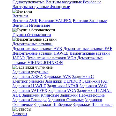
Одноступенчатые
Вантузы воздушные Резьбовые
Вантузы воздушные Фланцевые
Вентили
Вентили AVK
Вентили VALFEX
Вентили Запорные
Вентили Игольчатые
Группы безопасности
Демонтажные вставки
Демонтажные вставки AVK
Демонтажные вставки FAF
Демонтажные вставки HAWLE
Демонтажные вставки
JAFAR
Демонтажные вставки VGA
Демонтажные
вставки VIKING JOHNSON
Задвижки чугунные
Задвижки ABRA
Задвижки AVK
Задвижки C
электроприводом
Задвижки DENDOR
Задвижки FAF
Задвижки HAWLE
Задвижки JAFAR
Задвижки VAG
Задвижки VALFEX
Задвижки VGA
Задвижки ГРАНАР
ADL
Задвижки Клиновые
Задвижки Нержавеющие
Задвижки Рашворк
Задвижки Стальные
Задвижки
Фланцевые
Задвижки Шиберные
Задвижки Шланговые
Затворы