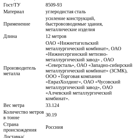
Гост/ТУ
8509-93
Материал
углеродистая сталь
усиление конструкций,
Применение
быстровозводимые здания,
металлические изделия
Длина
12 метров
ОАО «Нижнетагильский
металлургический комбинат», ОАО
«Нижнесергинский метизно-
металлургический завод» , ОАО
«Северсталь», ОАО «Западно-сибирский
Производитель
металлургический комбинат» (ЗСМК),
металла
ООО «Торговая компания
«ЕвразХолдинг», ОАО «Чусовский
металлургический завод», ОАО
«Алчевский металлургический
комбинат».
Вес метра
33.124
Количество метров
30.19
в тонне
Страна
Россиия
происхождения
Доставка/