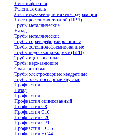
Лист рифленый
Рулонная сталь
Лист нержавеющий никельсодержащий
Лист просечно-вытяжной (ПВЛ)
Трубы металлические
Назад
Трубы металлические
Трубы горячедеформированные
Трубы холоднодеформированные
Трубы водогазопроводные (ВГП)
Трубы оцинкованные
Трубы нержавеющие
Сваи винтовые
Трубы электросварные квадратные
Трубы электросварные круглые
Профнастил
Назад
Профнастил
Профнастил оцинкованный
Профнастил С8
Профнастил С10
Профнастил С20
Профнастил С21
Профнастил НС35
Профнастил НС44