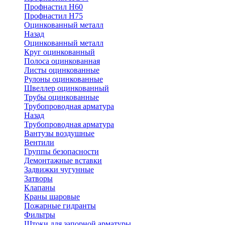
Профнастил Н60
Профнастил Н75
Оцинкованный металл
Назад
Оцинкованный металл
Круг оцинкованный
Полоса оцинкованная
Листы оцинкованные
Рулоны оцинкованные
Швеллер оцинкованный
Трубы оцинкованные
Трубопроводная арматура
Назад
Трубопроводная арматура
Вантузы воздушные
Вентили
Группы безопасности
Демонтажные вставки
Задвижки чугунные
Затворы
Клапаны
Краны шаровые
Пожарные гидранты
Фильтры
Штоки для запорной арматуры