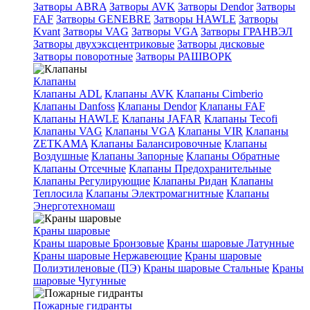
Затворы ABRA
Затворы AVK
Затворы Dendor
Затворы
FAF
Затворы GENEBRE
Затворы HAWLE
Затворы
Kvant
Затворы VAG
Затворы VGA
Затворы ГРАНВЭЛ
Затворы двухэксцентриковые
Затворы дисковые
Затворы поворотные
Затворы РАШВОРК
Клапаны
Клапаны ADL
Клапаны AVK
Клапаны Cimberio
Клапаны Danfoss
Клапаны Dendor
Клапаны FAF
Клапаны HAWLE
Клапаны JAFAR
Клапаны Tecofi
Клапаны VAG
Клапаны VGA
Клапаны VIR
Клапаны
ZETKAMA
Клапаны Балансировочные
Клапаны
Воздушные
Клапаны Запорные
Клапаны Обратные
Клапаны Отсечные
Клапаны Предохранительные
Клапаны Регулирующие
Клапаны Ридан
Клапаны
Теплосила
Клапаны Электромагнитные
Клапаны
Энерготехномаш
Краны шаровые
Краны шаровые Бронзовые
Краны шаровые Латунные
Краны шаровые Нержавеющие
Краны шаровые
Полиэтиленовые (ПЭ)
Краны шаровые Стальные
Краны
шаровые Чугунные
Пожарные гидранты