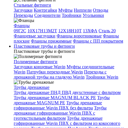
Стальные фитинги
Заглушки
Контргайки
Муфты
Ниппели
Отводы
Переходы
Соединители
Тройники
Угольники
Фланцы
09Г2С
10Х17Н13М2Т
12Х18Н10Т
13ХФА
Сталь 20
Фланцевые заглушки
Фланцы воротниковые
Фланцы
плоские
Фланцы прижимные
Фланцы с ПП покрытием
Пластиковые трубы и фитинги
Пластиковые трубы и фитинги
Полимерные фитинги
Заглушки концевые Wavin
Муфты соединительные
Wavin
Патрубки переходные Wavin
Переходы с
дренажной трубы на гладкую Wavin
Тройники Wavin
Трубы дренажные
Трубы дренажные ПНД ПВД двухстенные с фильтром
Трубы дренажные MAGNUM BLACK PE
Трубы
дренажные MAGNUM PE
Трубы дренажные
гофрированные Wavin ПВХ без фильтра
Трубы
дренажные гофрированные Wavin ПВХ с
геотекстильным фильтром
Трубы дренажные
гофрированные Wavin ПВХ с фильтром из кокосового