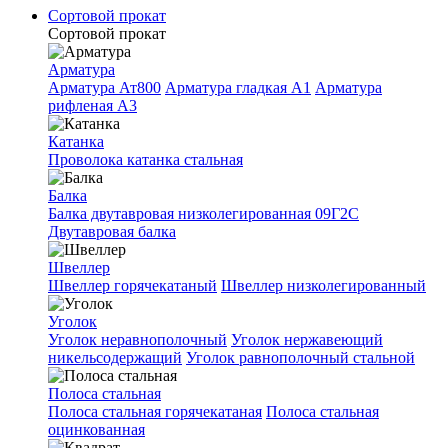
Сортовой прокат
Сортовой прокат
Арматура
Арматура Ат800
Арматура гладкая A1
Арматура
рифленая A3
Катанка
Проволока катанка стальная
Балка
Балка двутавровая низколегированная 09Г2С
Двутавровая балка
Швеллер
Швеллер горячекатаный
Швеллер низколегированный
Уголок
Уголок неравнополочный
Уголок нержавеющий
никельсодержащий
Уголок равнополочный стальной
Полоса стальная
Полоса стальная горячекатаная
Полоса стальная
оцинкованная