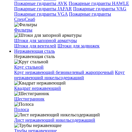
Пожарные гидранты AVK
Пожарные гидранты HAWLE
Пожарные гидранты JAFAR
Пожарные гидранты VAG
Пожарные гидранты VGA
Пожарные гидранты
СпецСнаб
Фильтры
Штоки для запорной арматуры
Штоки для вентилей
Штоки для задвижек
Нержавеющая сталь
Нержавеющая сталь
Круг стальной
Круг нержавеющий безникелевый жаропрочный
Круг
нержавеющий никельсодержащий
Квадрат нержавеющий
Шестигранник
Полоса
Лист нержавеющий никельсодержащий
Трубы нержавеющие