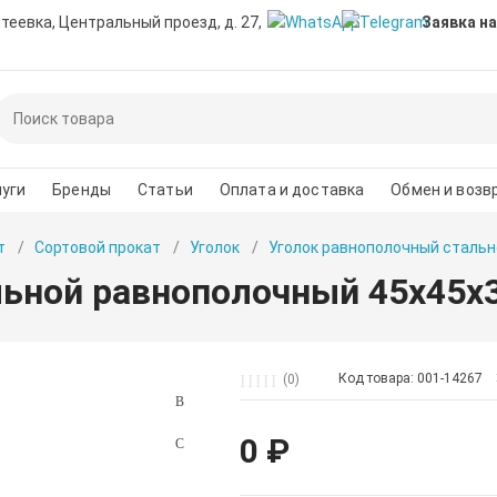
нтеевка, Центральный проезд, д. 27,
Заявка на
уги
Бренды
Статьи
Оплата и доставка
Обмен и возв
т
Сортовой прокат
Уголок
Уголок равнополочный стальн
льной равнополочный 45х45х
Код товара: 001-14267
(0)
0 ₽