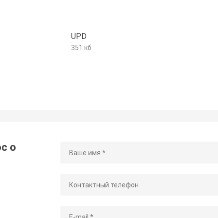
UPD
351 кб
с о