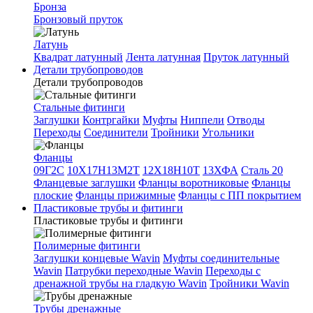
Бронза
Бронзовый пруток
Латунь
Квадрат латунный
Лента латунная
Пруток латунный
Детали трубопроводов
Детали трубопроводов
Стальные фитинги
Заглушки
Контргайки
Муфты
Ниппели
Отводы
Переходы
Соединители
Тройники
Угольники
Фланцы
09Г2С
10Х17Н13М2Т
12Х18Н10Т
13ХФА
Сталь 20
Фланцевые заглушки
Фланцы воротниковые
Фланцы
плоские
Фланцы прижимные
Фланцы с ПП покрытием
Пластиковые трубы и фитинги
Пластиковые трубы и фитинги
Полимерные фитинги
Заглушки концевые Wavin
Муфты соединительные
Wavin
Патрубки переходные Wavin
Переходы с
дренажной трубы на гладкую Wavin
Тройники Wavin
Трубы дренажные