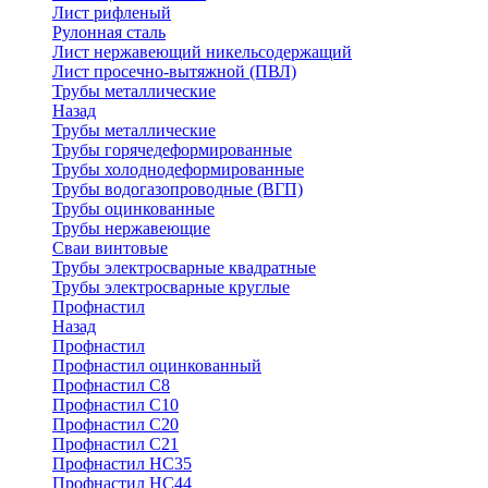
Лист рифленый
Рулонная сталь
Лист нержавеющий никельсодержащий
Лист просечно-вытяжной (ПВЛ)
Трубы металлические
Назад
Трубы металлические
Трубы горячедеформированные
Трубы холоднодеформированные
Трубы водогазопроводные (ВГП)
Трубы оцинкованные
Трубы нержавеющие
Сваи винтовые
Трубы электросварные квадратные
Трубы электросварные круглые
Профнастил
Назад
Профнастил
Профнастил оцинкованный
Профнастил С8
Профнастил С10
Профнастил С20
Профнастил С21
Профнастил НС35
Профнастил НС44