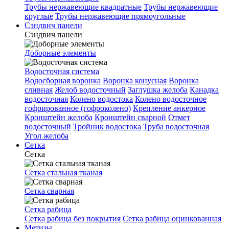
Трубы нержавеющие квадратные
Трубы нержавеющие
круглые
Трубы нержавеющие прямоугольные
Сэндвич панели
Сэндвич панели
Доборные элементы
Водосточная система
Водосборная воронка
Воронка конусная
Воронка
сливная
Желоб водосточный
Заглушка желоба
Канадка
водосточная
Колено водостока
Колено водосточное
гофрированное (гофроколено)
Крепление анкерное
Кронштейн желоба
Кронштейн сварной
Отмет
водосточный
Тройник водостока
Труба водосточная
Угол желоба
Сетка
Сетка
Сетка стальная тканая
Сетка сварная
Сетка рабица
Сетка рабица без покрытия
Сетка рабица оцинкованная
Метизы