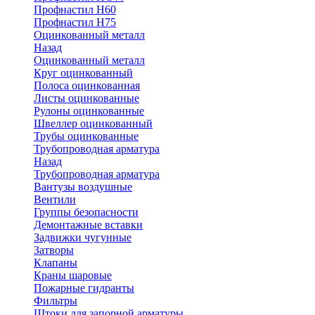
Профнастил Н60
Профнастил Н75
Оцинкованный металл
Назад
Оцинкованный металл
Круг оцинкованный
Полоса оцинкованная
Листы оцинкованные
Рулоны оцинкованные
Швеллер оцинкованный
Трубы оцинкованные
Трубопроводная арматура
Назад
Трубопроводная арматура
Вантузы воздушные
Вентили
Группы безопасности
Демонтажные вставки
Задвижки чугунные
Затворы
Клапаны
Краны шаровые
Пожарные гидранты
Фильтры
Штоки для запорной арматуры