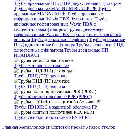
Трубы дренажные ПНД ПВД двухстенные с фильтром
Трубы дренажные MAGNUM BLACK PE
Трубы
дренажные MAGNUM PE
Трубы дренажные
гофрированные Wavin ПВХ без фильтра
Трубы
дренажные гофрированные Wavin ПВХ с
геотекстильным фильтром
Трубы дренажные
гофрированные Wavin ПВХ с фильтром из кокосового
волокна
Трубы дренажные Перфокор
Трубы дренажные
ПНД одностенные без фильтра
Трубы дренажные ПНД
одностенные с фильтром
Трубы дренажные ПП
ИКАПЛАСТ
Трубы металлопластиковые
Трубы ПНД (ПЭ) для воды
Трубы ПНД (ПЭ) для газа
Трубы полипропиленовые PPR (PPRC)
Трубы ПЭ100RC в защитной оболочке PP
Трубы сшитый полиэтилен PEX PERT
Главная
Металлопрокат
Сортовой прокат
Уголок
Уголок