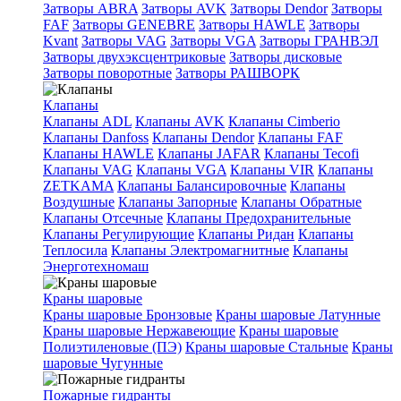
Затворы ABRA
Затворы AVK
Затворы Dendor
Затворы
FAF
Затворы GENEBRE
Затворы HAWLE
Затворы
Kvant
Затворы VAG
Затворы VGA
Затворы ГРАНВЭЛ
Затворы двухэксцентриковые
Затворы дисковые
Затворы поворотные
Затворы РАШВОРК
Клапаны
Клапаны ADL
Клапаны AVK
Клапаны Cimberio
Клапаны Danfoss
Клапаны Dendor
Клапаны FAF
Клапаны HAWLE
Клапаны JAFAR
Клапаны Tecofi
Клапаны VAG
Клапаны VGA
Клапаны VIR
Клапаны
ZETKAMA
Клапаны Балансировочные
Клапаны
Воздушные
Клапаны Запорные
Клапаны Обратные
Клапаны Отсечные
Клапаны Предохранительные
Клапаны Регулирующие
Клапаны Ридан
Клапаны
Теплосила
Клапаны Электромагнитные
Клапаны
Энерготехномаш
Краны шаровые
Краны шаровые Бронзовые
Краны шаровые Латунные
Краны шаровые Нержавеющие
Краны шаровые
Полиэтиленовые (ПЭ)
Краны шаровые Стальные
Краны
шаровые Чугунные
Пожарные гидранты