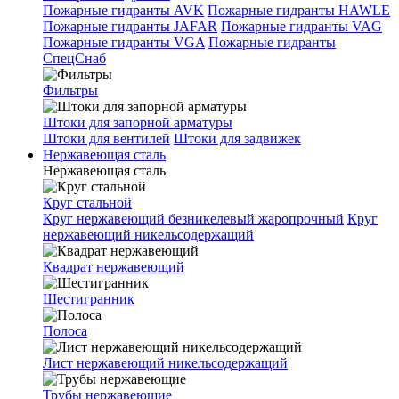
Пожарные гидранты AVK
Пожарные гидранты HAWLE
Пожарные гидранты JAFAR
Пожарные гидранты VAG
Пожарные гидранты VGA
Пожарные гидранты
СпецСнаб
Фильтры
Штоки для запорной арматуры
Штоки для вентилей
Штоки для задвижек
Нержавеющая сталь
Нержавеющая сталь
Круг стальной
Круг нержавеющий безникелевый жаропрочный
Круг
нержавеющий никельсодержащий
Квадрат нержавеющий
Шестигранник
Полоса
Лист нержавеющий никельсодержащий
Трубы нержавеющие