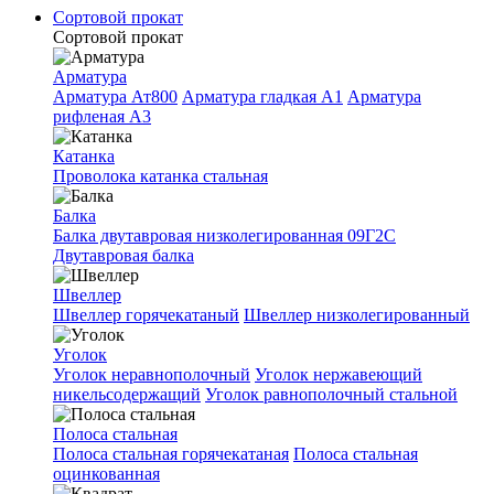
Сортовой прокат
Сортовой прокат
Арматура
Арматура Ат800
Арматура гладкая A1
Арматура
рифленая A3
Катанка
Проволока катанка стальная
Балка
Балка двутавровая низколегированная 09Г2С
Двутавровая балка
Швеллер
Швеллер горячекатаный
Швеллер низколегированный
Уголок
Уголок неравнополочный
Уголок нержавеющий
никельсодержащий
Уголок равнополочный стальной
Полоса стальная
Полоса стальная горячекатаная
Полоса стальная
оцинкованная