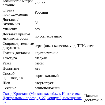
Количество метров
265.32
в тонне
Страна
Россиия
происхождения
Доставка/
да
самовывоз
Упаковка
без
Доставка краном
по согласованию
манипулятором
Сопроводительные
сертификат качества, упд, ТТН, счет
документы
График доставки
круглосуточно
Текстура
гладкая
Резка
газом
Покрытие
нет
Способ
горячекатаный
производства
Шов
отсутствует
Сечение
равнополочный
Склад Кристаль (Московская обл., г. Ивантеевка,
Наличие:
Центральный проезд, д. 27, корпус 3, помещение
достаточно
3)