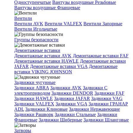
Одноступенчатые
Вантузы воздушные Резьбовые
Вантузы воздушные Фланцевые
Вентили
Вентили AVK
Вентили VALFEX
Вентили Запорные
Вентили Игольчатые
Группы безопасности
Демонтажные вставки
Демонтажные вставки AVK
Демонтажные вставки FAF
Демонтажные вставки HAWLE
Демонтажные вставки
JAFAR
Демонтажные вставки VGA
Демонтажные
вставки VIKING JOHNSON
Задвижки чугунные
Задвижки ABRA
Задвижки AVK
Задвижки C
электроприводом
Задвижки DENDOR
Задвижки FAF
Задвижки HAWLE
Задвижки JAFAR
Задвижки VAG
Задвижки VALFEX
Задвижки VGA
Задвижки ГРАНАР
ADL
Задвижки Клиновые
Задвижки Нержавеющие
Задвижки Рашворк
Задвижки Стальные
Задвижки
Фланцевые
Задвижки Шиберные
Задвижки Шланговые
Затворы