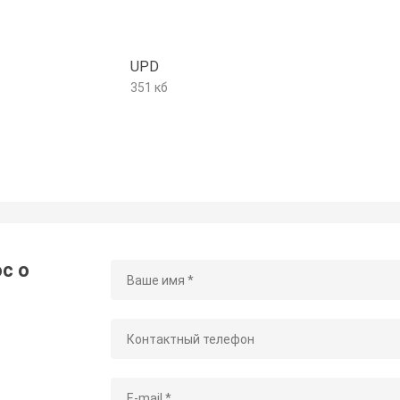
UPD
351 кб
с о