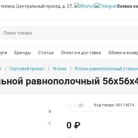
нтеевка, Центральный проезд, д. 27,
Заявка на
уги
Бренды
Статьи
Оплата и доставка
Обмен и возв
т
Сортовой прокат
Уголок
Уголок равнополочный стальн
льной равнополочный 56х56х
Код товара: 001-14274
(0)
0 ₽