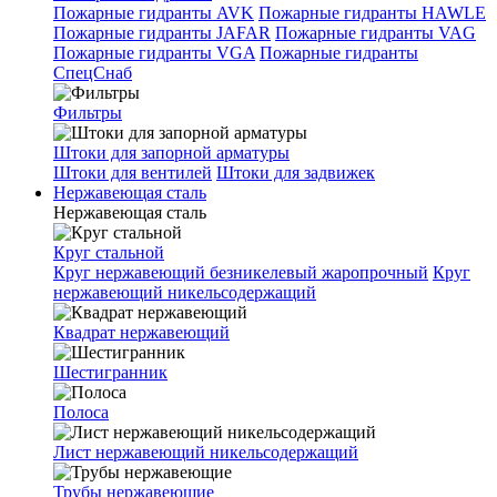
Пожарные гидранты AVK
Пожарные гидранты HAWLE
Пожарные гидранты JAFAR
Пожарные гидранты VAG
Пожарные гидранты VGA
Пожарные гидранты
СпецСнаб
Фильтры
Штоки для запорной арматуры
Штоки для вентилей
Штоки для задвижек
Нержавеющая сталь
Нержавеющая сталь
Круг стальной
Круг нержавеющий безникелевый жаропрочный
Круг
нержавеющий никельсодержащий
Квадрат нержавеющий
Шестигранник
Полоса
Лист нержавеющий никельсодержащий
Трубы нержавеющие