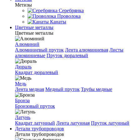
Метизы
Серебрянка
Проволока
Канаты
Цветные металлы
Цветные металлы
Алюминий
Алюминиевый пруток
Лента алюминиевая
Листы
алюминиевые
Пруток дюралевый
Дюраль
Квадрат дюралевый
Медь
Лента медная
Медный пруток
Трубы медные
Бронза
Бронзовый пруток
Латунь
Квадрат латунный
Лента латунная
Пруток латунный
Детали трубопроводов
Детали трубопроводов