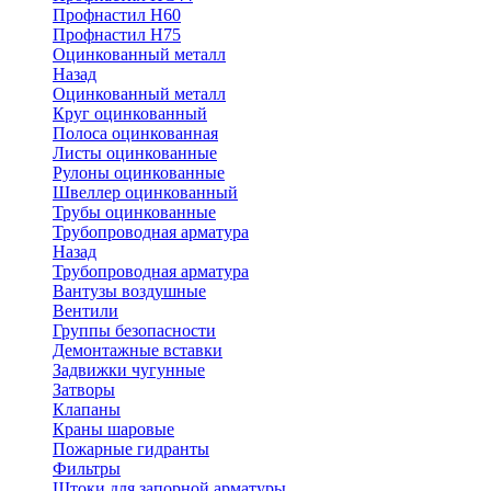
Профнастил Н60
Профнастил Н75
Оцинкованный металл
Назад
Оцинкованный металл
Круг оцинкованный
Полоса оцинкованная
Листы оцинкованные
Рулоны оцинкованные
Швеллер оцинкованный
Трубы оцинкованные
Трубопроводная арматура
Назад
Трубопроводная арматура
Вантузы воздушные
Вентили
Группы безопасности
Демонтажные вставки
Задвижки чугунные
Затворы
Клапаны
Краны шаровые
Пожарные гидранты
Фильтры
Штоки для запорной арматуры