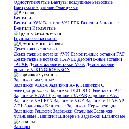
Одноступенчатые
Вантузы воздушные Резьбовые
Вантузы воздушные Фланцевые
Вентили
Вентили AVK
Вентили VALFEX
Вентили Запорные
Вентили Игольчатые
Группы безопасности
Демонтажные вставки
Демонтажные вставки AVK
Демонтажные вставки FAF
Демонтажные вставки HAWLE
Демонтажные вставки
JAFAR
Демонтажные вставки VGA
Демонтажные
вставки VIKING JOHNSON
Задвижки чугунные
Задвижки ABRA
Задвижки AVK
Задвижки C
электроприводом
Задвижки DENDOR
Задвижки FAF
Задвижки HAWLE
Задвижки JAFAR
Задвижки VAG
Задвижки VALFEX
Задвижки VGA
Задвижки ГРАНАР
ADL
Задвижки Клиновые
Задвижки Нержавеющие
Задвижки Рашворк
Задвижки Стальные
Задвижки
Фланцевые
Задвижки Шиберные
Задвижки Шланговые
Затворы