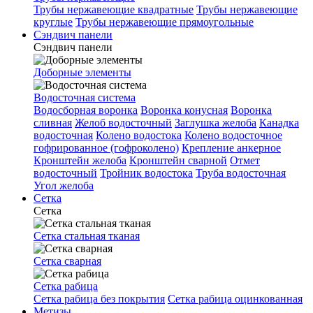
Трубы нержавеющие квадратные
Трубы нержавеющие
круглые
Трубы нержавеющие прямоугольные
Сэндвич панели
Сэндвич панели
Доборные элементы
Водосточная система
Водосборная воронка
Воронка конусная
Воронка
сливная
Желоб водосточный
Заглушка желоба
Канадка
водосточная
Колено водостока
Колено водосточное
гофрированное (гофроколено)
Крепление анкерное
Кронштейн желоба
Кронштейн сварной
Отмет
водосточный
Тройник водостока
Труба водосточная
Угол желоба
Сетка
Сетка
Сетка стальная тканая
Сетка сварная
Сетка рабица
Сетка рабица без покрытия
Сетка рабица оцинкованная
Метизы