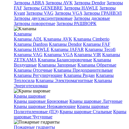
Затворы ABRA
Затворы AVK
Затворы Dendor
Затворы
FAF
Затворы GENEBRE
Затворы HAWLE
Затворы
Kvant
Затворы VAG
Затворы VGA
Затворы ГРАНВЭЛ
Затворы двухэксцентриковые
Затворы дисковые
Затворы поворотные
Затворы РАШВОРК
Клапаны
Клапаны ADL
Клапаны AVK
Клапаны Cimberio
Клапаны Danfoss
Клапаны Dendor
Клапаны FAF
Клапаны HAWLE
Клапаны JAFAR
Клапаны Tecofi
Клапаны VAG
Клапаны VGA
Клапаны VIR
Клапаны
ZETKAMA
Клапаны Балансировочные
Клапаны
Воздушные
Клапаны Запорные
Клапаны Обратные
Клапаны Отсечные
Клапаны Предохранительные
Клапаны Регулирующие
Клапаны Ридан
Клапаны
Теплосила
Клапаны Электромагнитные
Клапаны
Энерготехномаш
Краны шаровые
Краны шаровые Бронзовые
Краны шаровые Латунные
Краны шаровые Нержавеющие
Краны шаровые
Полиэтиленовые (ПЭ)
Краны шаровые Стальные
Краны
шаровые Чугунные
Пожарные гидранты