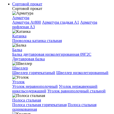
Сортовой прокат
Сортовой прокат
Арматура
Арматура Ат800
Арматура гладкая A1
Арматура
рифленая A3
Катанка
Проволока катанка стальная
Балка
Балка двутавровая низколегированная 09Г2С
Двутавровая балка
Швеллер
Швеллер горячекатаный
Швеллер низколегированный
Уголок
Уголок неравнополочный
Уголок нержавеющий
никельсодержащий
Уголок равнополочный стальной
Полоса стальная
Полоса стальная горячекатаная
Полоса стальная
оцинкованная