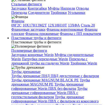
Стальные фитинги
Заглушки
Контргайки
Муфты
Ниппели
Отводы
Переходы
Соединители
Тройники
Угольники
Фланцы
09Г2С
10Х17Н13М2Т
12Х18Н10Т
13ХФА
Сталь 20
Фланцевые заглушки
Фланцы воротниковые
Фланцы
плоские
Фланцы прижимные
Фланцы с ПП покрытием
Пластиковые трубы и фитинги
Пластиковые трубы и фитинги
Полимерные фитинги
Заглушки концевые Wavin
Муфты соединительные
Wavin
Патрубки переходные Wavin
Переходы с
дренажной трубы на гладкую Wavin
Тройники Wavin
Трубы дренажные
Трубы дренажные ПНД ПВД двухстенные с фильтром
Трубы дренажные MAGNUM BLACK PE
Трубы
дренажные MAGNUM PE
Трубы дренажные
гофрированные Wavin ПВХ без фильтра
Трубы
дренажные гофрированные Wavin ПВХ с
геотекстильным фильтром
Трубы дренажные
гофрированные Wavin ПВХ с фильтром из кокосового