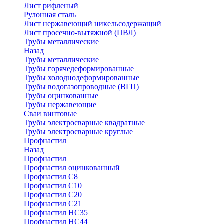
Лист рифленый
Рулонная сталь
Лист нержавеющий никельсодержащий
Лист просечно-вытяжной (ПВЛ)
Трубы металлические
Назад
Трубы металлические
Трубы горячедеформированные
Трубы холоднодеформированные
Трубы водогазопроводные (ВГП)
Трубы оцинкованные
Трубы нержавеющие
Сваи винтовые
Трубы электросварные квадратные
Трубы электросварные круглые
Профнастил
Назад
Профнастил
Профнастил оцинкованный
Профнастил С8
Профнастил С10
Профнастил С20
Профнастил С21
Профнастил НС35
Профнастил НС44