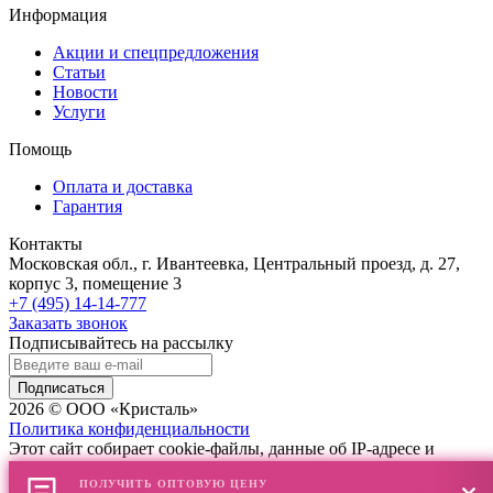
Информация
Акции и спецпредложения
Статьи
Новости
Услуги
Помощь
Оплата и доставка
Гарантия
Контакты
Московская обл., г. Ивантеевка, Центральный проезд, д. 27,
корпус 3, помещение 3
+7 (495) 14-14-777
Заказать звонок
Подписывайтесь на рассылку
Подписаться
2026 © ООО «Кристаль»
Политика конфиденциальности
Этот сайт собирает cookie-файлы, данные об IP-адресе и
местоположении пользователей. Дальнейшее использование
ПОЛУЧИТЬ ОПТОВУЮ ЦЕНУ
сайта означает ваше согласие на обработку таких данных.