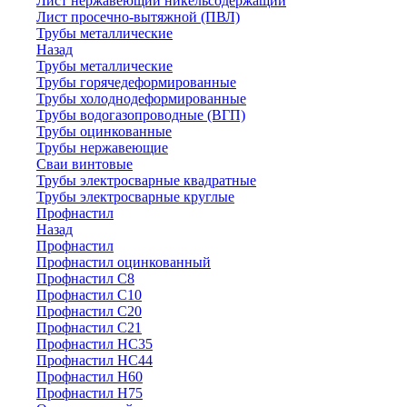
Лист нержавеющий никельсодержащий
Лист просечно-вытяжной (ПВЛ)
Трубы металлические
Назад
Трубы металлические
Трубы горячедеформированные
Трубы холоднодеформированные
Трубы водогазопроводные (ВГП)
Трубы оцинкованные
Трубы нержавеющие
Сваи винтовые
Трубы электросварные квадратные
Трубы электросварные круглые
Профнастил
Назад
Профнастил
Профнастил оцинкованный
Профнастил С8
Профнастил С10
Профнастил С20
Профнастил С21
Профнастил НС35
Профнастил НС44
Профнастил Н60
Профнастил Н75