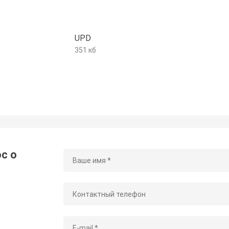
UPD
351 кб
с о