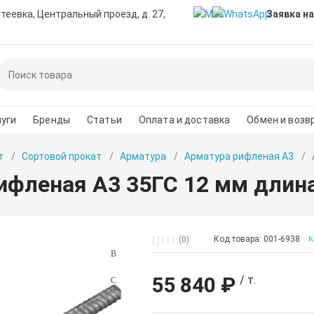
нтеевка, Центральный проезд, д. 27,
Заявка на
уги
Бренды
Статьи
Оплата и доставка
Обмен и возв
т
Сортовой прокат
Арматура
Арматура рифленая A3
ифленая А3 35ГС 12 мм длина
Код товара: 001-6938
(0)
55 840 ₽
/ т.