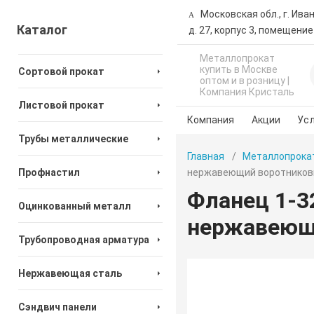
Московская обл., г. Ива
Каталог
д. 27, корпус 3, помещение
Металлопрокат
купить в Москве
Сортовой прокат
оптом и в розницу |
Компания Кристаль
Листовой прокат
Компания
Акции
Усл
Трубы металлические
Главная
Металлопрока
Профнастил
нержавеющий воротников
Фланец 1-3
Оцинкованный металл
нержавеющи
Трубопроводная арматура
Нержавеющая сталь
Сэндвич панели