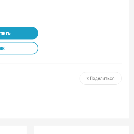
упить
ик
Поделиться