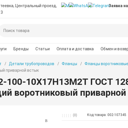
нтеевка, Центральный проезд,
Заявка на
 3
уги
Бренды
Статьи
Оплата и доставка
Обмен и возв
т
Детали трубопроводов
Фланцы
Фланцы воротниковы
ый приварной встык
2-100-10Х17Н13М2Т ГОСТ 128
й воротниковый приварной
Код товара: 002-107345
(0)