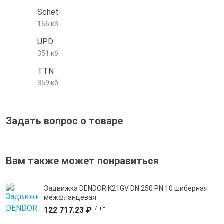
Schet
е трубы и фитинги
156 кб
UPD
351 кб
TTN
359 кб
Задать вопрос о товаре
Вам также может понравиться
Задвижка DENDOR K21GV DN 250 PN 10 шиберная
межфланцевая
122 717.23 ₽
/ шт.