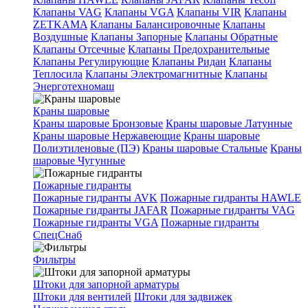
Клапаны VAG
Клапаны VGA
Клапаны VIR
Клапаны
ZETKAMA
Клапаны Балансировочные
Клапаны
Воздушные
Клапаны Запорные
Клапаны Обратные
Клапаны Отсечные
Клапаны Предохранительные
Клапаны Регулирующие
Клапаны Ридан
Клапаны
Теплосила
Клапаны Электромагнитные
Клапаны
Энерготехномаш
Краны шаровые
Краны шаровые Бронзовые
Краны шаровые Латунные
Краны шаровые Нержавеющие
Краны шаровые
Полиэтиленовые (ПЭ)
Краны шаровые Стальные
Краны
шаровые Чугунные
Пожарные гидранты
Пожарные гидранты AVK
Пожарные гидранты HAWLE
Пожарные гидранты JAFAR
Пожарные гидранты VAG
Пожарные гидранты VGA
Пожарные гидранты
СпецСнаб
Фильтры
Штоки для запорной арматуры
Штоки для вентилей
Штоки для задвижек