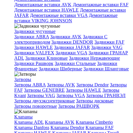
Демонтажные вставки AVK
Демонтажные вставки FAF
Демонтажные вставки HAWLE
Демонтажные вставки
JAFAR
Демонтажные вставки VGA
Демонтажные
вставки VIKING JOHNSON
Задвижки чугунные
Задвижки ABRA
Задвижки AVK
Задвижки C
электроприводом
Задвижки DENDOR
Задвижки FAF
Задвижки HAWLE
Задвижки JAFAR
Задвижки VAG
Задвижки VALFEX
Задвижки VGA
Задвижки ГРАНАР
ADL
Задвижки Клиновые
Задвижки Нержавеющие
Задвижки Рашворк
Задвижки Стальные
Задвижки
Фланцевые
Задвижки Шиберные
Задвижки Шланговые
Затворы
Затворы ABRA
Затворы AVK
Затворы Dendor
Затворы
FAF
Затворы GENEBRE
Затворы HAWLE
Затворы
Kvant
Затворы VAG
Затворы VGA
Затворы ГРАНВЭЛ
Затворы двухэксцентриковые
Затворы дисковые
Затворы поворотные
Затворы РАШВОРК
Клапаны
Клапаны ADL
Клапаны AVK
Клапаны Cimberio
Клапаны Danfoss
Клапаны Dendor
Клапаны FAF
Клапаны HAWLE
Клапаны JAFAR
Клапаны Tecofi