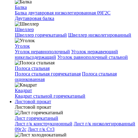
Балка
Балка двутавровая низколегированная 09Г2С
Двутавровая балка
Швеллер
Швеллер горячекатаный
Швеллер низколегированный
Уголок
Уголок неравнополочный
Уголок нержавеющий
никельсодержащий
Уголок равнополочный стальной
Полоса стальная
Полоса стальная горячекатаная
Полоса стальная
оцинкованная
Квадрат
Квадрат стальной горячекатаный
Листовой прокат
Листовой прокат
Лист горячекатаный
Лист г/к конструкционный
Лист г/к низколегированный
09г2с
Лист г/к Ст3