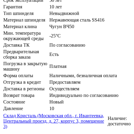
Срок эксплуатации
50 лет
Гарантия
10 лет
Тип шпинделя
Невыдвижной
Материал шпинделя
Нержавеющая сталь SS416
Материал клина
Чугун BЧ50
Мин. температура
-25°C
окружающей среды
Доставка ТК
По согласованию
Предварительная
Есть
сборка заказа
Погрузка в закрытую
Платная
машину
Форма оплаты
Наличными, безналичная оплата
Отгрузка в кредит
Предоставляем
Доставка в регионы
Осуществляем
Возврат товара
Индивидуально по согласованию
Состояние
Новый
Давление
10
Склад Кристаль (Московская обл., г. Ивантеевка,
Наличие:
Центральный проезд, д. 27, корпус 3, помещение
достаточно
3)