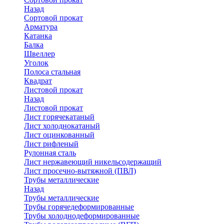
Назад
Сортовой прокат
Арматура
Катанка
Балка
Швеллер
Уголок
Полоса стальная
Квадрат
Листовой прокат
Назад
Листовой прокат
Лист горячекатаный
Лист холоднокатаный
Лист оцинкованный
Лист рифленый
Рулонная сталь
Лист нержавеющий никельсодержащий
Лист просечно-вытяжной (ПВЛ)
Трубы металлические
Назад
Трубы металлические
Трубы горячедеформированные
Трубы холоднодеформированные