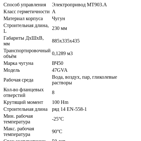
Способ управления
Электропривод МТ903.А
Класс герметичности
A
Материал корпуса
Чугун
Строительная длина,
230 мм
L
Габариты ДхШхВ,
885х335х435
мм
Транспортировочный
0,1289 м3
объём
Марка чугуна
ВЧ50
Модель
47GVA
Вода, воздух, пар, гликолевые
Рабочая среда
растворы
Кол-во фланцевых
8
отверстий
Крутящий момент
100 Hm
Строительная длина
ряд 14 EN-558-1
Мин. рабочая
-25°C
температура
Макс. рабочая
90°C
температура