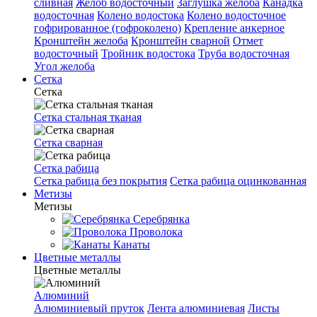
сливная
Желоб водосточный
Заглушка желоба
Канадка
водосточная
Колено водостока
Колено водосточное
гофрированное (гофроколено)
Крепление анкерное
Кронштейн желоба
Кронштейн сварной
Отмет
водосточный
Тройник водостока
Труба водосточная
Угол желоба
Сетка
Сетка
Сетка стальная тканая
Сетка сварная
Сетка рабица
Сетка рабица без покрытия
Сетка рабица оцинкованная
Метизы
Метизы
Серебрянка
Проволока
Канаты
Цветные металлы
Цветные металлы
Алюминий
Алюминиевый пруток
Лента алюминиевая
Листы