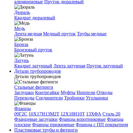
алюминиевые
Пруток дюралевый
Дюраль
Квадрат дюралевый
Медь
Лента медная
Медный пруток
Трубы медные
Бронза
Бронзовый пруток
Латунь
Квадрат латунный
Лента латунная
Пруток латунный
Детали трубопроводов
Детали трубопроводов
Стальные фитинги
Заглушки
Контргайки
Муфты
Ниппели
Отводы
Переходы
Соединители
Тройники
Угольники
Фланцы
09Г2С
10Х17Н13М2Т
12Х18Н10Т
13ХФА
Сталь 20
Фланцевые заглушки
Фланцы воротниковые
Фланцы
плоские
Фланцы прижимные
Фланцы с ПП покрытием
Пластиковые трубы и фитинги