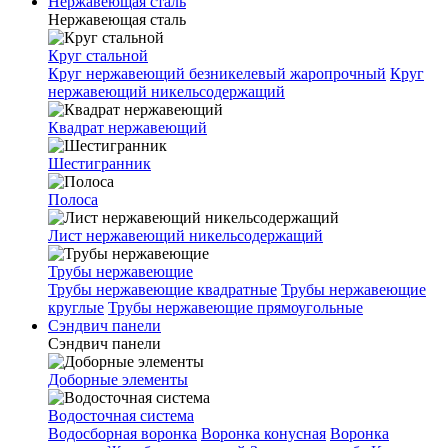
Нержавеющая сталь
Нержавеющая сталь
Круг стальной
Круг нержавеющий безникелевый жаропрочный
Круг
нержавеющий никельсодержащий
Квадрат нержавеющий
Шестигранник
Полоса
Лист нержавеющий никельсодержащий
Трубы нержавеющие
Трубы нержавеющие квадратные
Трубы нержавеющие
круглые
Трубы нержавеющие прямоугольные
Сэндвич панели
Сэндвич панели
Доборные элементы
Водосточная система
Водосборная воронка
Воронка конусная
Воронка