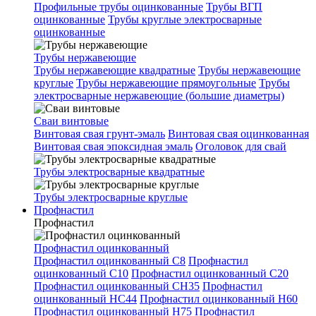
Профильные трубы оцинкованные
Трубы ВГП
оцинкованные
Трубы круглые электросварные
оцинкованные
Трубы нержавеющие
Трубы нержавеющие квадратные
Трубы нержавеющие
круглые
Трубы нержавеющие прямоугольные
Трубы
электросварные нержавеющие (большие диаметры)
Сваи винтовые
Винтовая свая грунт-эмаль
Винтовая свая оцинкованная
Винтовая свая эпоксидная эмаль
Оголовок для свай
Трубы электросварные квадратные
Трубы электросварные круглые
Профнастил
Профнастил
Профнастил оцинкованный
Профнастил оцинкованный С8
Профнастил
оцинкованный С10
Профнастил оцинкованный С20
Профнастил оцинкованный СН35
Профнастил
оцинкованный НС44
Профнастил оцинкованный Н60
Профнастил оцинкованный Н75
Профнастил