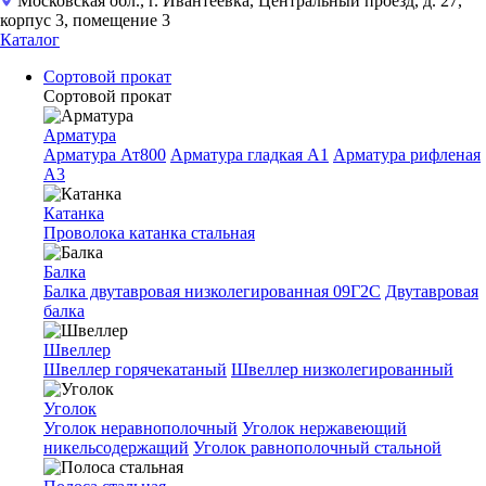
Московская обл., г. Ивантеевка, Центральный проезд, д. 27,
корпус 3, помещение 3
Каталог
Сортовой прокат
Сортовой прокат
Арматура
Арматура Ат800
Арматура гладкая A1
Арматура рифленая
A3
Катанка
Проволока катанка стальная
Балка
Балка двутавровая низколегированная 09Г2С
Двутавровая
балка
Швеллер
Швеллер горячекатаный
Швеллер низколегированный
Уголок
Уголок неравнополочный
Уголок нержавеющий
никельсодержащий
Уголок равнополочный стальной