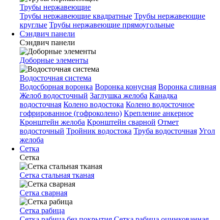
Трубы нержавеющие
Трубы нержавеющие квадратные
Трубы нержавеющие
круглые
Трубы нержавеющие прямоугольные
Сэндвич панели
Сэндвич панели
Доборные элементы
Водосточная система
Водосборная воронка
Воронка конусная
Воронка сливная
Желоб водосточный
Заглушка желоба
Канадка
водосточная
Колено водостока
Колено водосточное
гофрированное (гофроколено)
Крепление анкерное
Кронштейн желоба
Кронштейн сварной
Отмет
водосточный
Тройник водостока
Труба водосточная
Угол
желоба
Сетка
Сетка
Сетка стальная тканая
Сетка сварная
Сетка рабица
Сетка рабица без покрытия
Сетка рабица оцинкованная