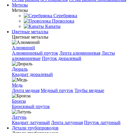
Метизы
Метизы
Серебрянка
Проволока
Канаты
Цветные металлы
Цветные металлы
Алюминий
Алюминиевый пруток
Лента алюминиевая
Листы
алюминиевые
Пруток дюралевый
Дюраль
Квадрат дюралевый
Медь
Лента медная
Медный пруток
Трубы медные
Бронза
Бронзовый пруток
Латунь
Квадрат латунный
Лента латунная
Пруток латунный
Детали трубопроводов