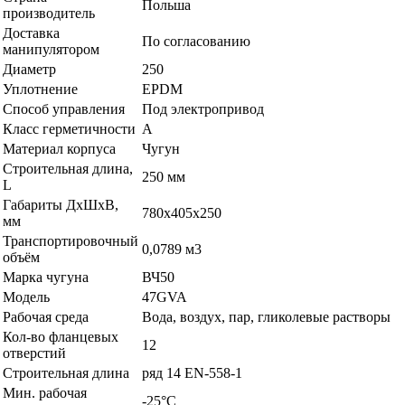
Польша
производитель
Доставка
По согласованию
манипулятором
Диаметр
250
Уплотнение
EPDM
Способ управления
Под электропривод
Класс герметичности
A
Материал корпуса
Чугун
Строительная длина,
250 мм
L
Габариты ДхШхВ,
780х405х250
мм
Транспортировочный
0,0789 м3
объём
Марка чугуна
ВЧ50
Модель
47GVA
Рабочая среда
Вода, воздух, пар, гликолевые растворы
Кол-во фланцевых
12
отверстий
Строительная длина
ряд 14 EN-558-1
Мин. рабочая
-25°C