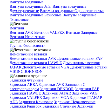
Вантузы воздушные
Вантузы воздушные Jafar
Вантузы воздушные
Двухступенчатые
Вантузы воздушные Одноступенчатые
Вантузы воздушные Резьбовые
Вантузы воздушные
Фланцевые
Вентили
Вентили AVK
Вентили VALFEX
Вентили Запорные
Вентили Игольчатые
Группы безопасности
Демонтажные вставки
Демонтажные вставки AVK
Демонтажные вставки FAF
Демонтажные вставки HAWLE
Демонтажные вставки
JAFAR
Демонтажные вставки VGA
Демонтажные вставки
VIKING JOHNSON
Задвижки чугунные
Задвижки ABRA
Задвижки AVK
Задвижки C
электроприводом
Задвижки DENDOR
Задвижки FAF
Задвижки HAWLE
Задвижки JAFAR
Задвижки VAG
Задвижки VALFEX
Задвижки VGA
Задвижки ГРАНАР
ADL
Задвижки Клиновые
Задвижки Нержавеющие
Задвижки Рашворк
Задвижки Стальные
Задвижки