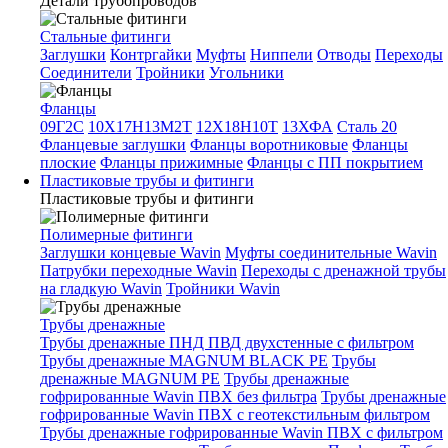
Детали трубопроводов
Стальные фитинги
Заглушки
Контргайки
Муфты
Ниппели
Отводы
Переходы
Соединители
Тройники
Угольники
Фланцы
09Г2С
10Х17Н13М2Т
12Х18Н10Т
13ХФА
Сталь 20
Фланцевые заглушки
Фланцы воротниковые
Фланцы
плоские
Фланцы прижимные
Фланцы с ПП покрытием
Пластиковые трубы и фитинги
Пластиковые трубы и фитинги
Полимерные фитинги
Заглушки концевые Wavin
Муфты соединительные Wavin
Патрубки переходные Wavin
Переходы с дренажной трубы
на гладкую Wavin
Тройники Wavin
Трубы дренажные
Трубы дренажные ПНД ПВД двухстенные с фильтром
Трубы дренажные MAGNUM BLACK PE
Трубы
дренажные MAGNUM PE
Трубы дренажные
гофрированные Wavin ПВХ без фильтра
Трубы дренажные
гофрированные Wavin ПВХ с геотекстильным фильтром
Трубы дренажные гофрированные Wavin ПВХ с фильтром