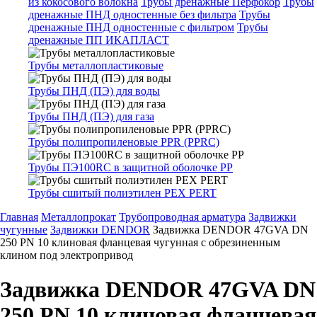
из кокосового волокна
Трубы дренажные Перфокор
Трубы
дренажные ПНД одностенные без фильтра
Трубы
дренажные ПНД одностенные с фильтром
Трубы
дренажные ПП ИКАПЛАСТ
Трубы металлопластиковые
Трубы ПНД (ПЭ) для воды
Трубы ПНД (ПЭ) для газа
Трубы полипропиленовые PPR (PPRC)
Трубы ПЭ100RC в защитной оболочке PP
Трубы сшитый полиэтилен PEX PERT
Главная
Металлопрокат
Трубопроводная арматура
Задвижки
чугунные
Задвижки DENDOR
Задвижка DENDOR 47GVA DN
250 PN 10 клиновая фланцевая чугунная с обрезиненным
клином под электропривод
Задвижка DENDOR 47GVA DN
250 PN 10 клиновая фланцевая