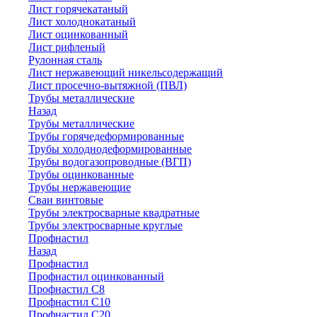
Лист горячекатаный
Лист холоднокатаный
Лист оцинкованный
Лист рифленый
Рулонная сталь
Лист нержавеющий никельсодержащий
Лист просечно-вытяжной (ПВЛ)
Трубы металлические
Назад
Трубы металлические
Трубы горячедеформированные
Трубы холоднодеформированные
Трубы водогазопроводные (ВГП)
Трубы оцинкованные
Трубы нержавеющие
Сваи винтовые
Трубы электросварные квадратные
Трубы электросварные круглые
Профнастил
Назад
Профнастил
Профнастил оцинкованный
Профнастил С8
Профнастил С10
Профнастил С20