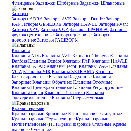
Фланцевые
Задвижки Шиберные
Задвижки Шланговые
Затворы
Затворы ABRA
Затворы AVK
Затворы Dendor
Затворы
FAF
Затворы GENEBRE
Затворы HAWLE
Затворы Kvant
Затворы VAG
Затворы VGA
Затворы ГРАНВЭЛ
Затворы
двухэксцентриковые
Затворы дисковые
Затворы
поворотные
Затворы РАШВОРК
Клапаны
Клапаны ADL
Клапаны AVK
Клапаны Cimberio
Клапаны
Danfoss
Клапаны Dendor
Клапаны FAF
Клапаны HAWLE
Клапаны JAFAR
Клапаны Tecofi
Клапаны VAG
Клапаны
VGA
Клапаны VIR
Клапаны ZETKAMA
Клапаны
Балансировочные
Клапаны Воздушные
Клапаны
Запорные
Клапаны Обратные
Клапаны Отсечные
Клапаны Предохранительные
Клапаны Регулирующие
Клапаны Ридан
Клапаны Теплосила
Клапаны
Электромагнитные
Клапаны Энерготехномаш
Краны шаровые
Краны шаровые Бронзовые
Краны шаровые Латунные
Краны шаровые Нержавеющие
Краны шаровые
Полиэтиленовые (ПЭ)
Краны шаровые Стальные
Краны
шаровые Чугунные