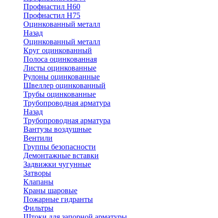
Профнастил Н60
Профнастил Н75
Оцинкованный металл
Назад
Оцинкованный металл
Круг оцинкованный
Полоса оцинкованная
Листы оцинкованные
Рулоны оцинкованные
Швеллер оцинкованный
Трубы оцинкованные
Трубопроводная арматура
Назад
Трубопроводная арматура
Вантузы воздушные
Вентили
Группы безопасности
Демонтажные вставки
Задвижки чугунные
Затворы
Клапаны
Краны шаровые
Пожарные гидранты
Фильтры
Штоки для запорной арматуры