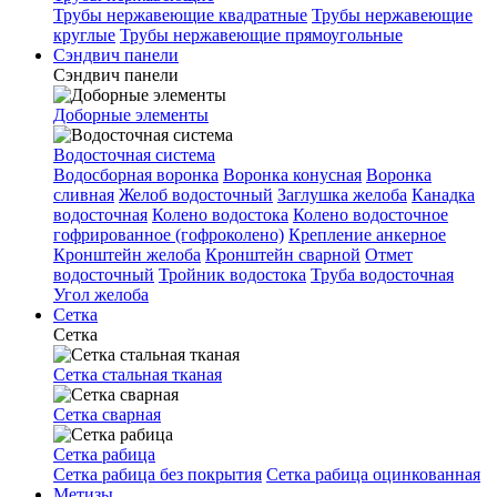
Трубы нержавеющие квадратные
Трубы нержавеющие
круглые
Трубы нержавеющие прямоугольные
Сэндвич панели
Сэндвич панели
Доборные элементы
Водосточная система
Водосборная воронка
Воронка конусная
Воронка
сливная
Желоб водосточный
Заглушка желоба
Канадка
водосточная
Колено водостока
Колено водосточное
гофрированное (гофроколено)
Крепление анкерное
Кронштейн желоба
Кронштейн сварной
Отмет
водосточный
Тройник водостока
Труба водосточная
Угол желоба
Сетка
Сетка
Сетка стальная тканая
Сетка сварная
Сетка рабица
Сетка рабица без покрытия
Сетка рабица оцинкованная
Метизы