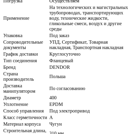
Погрузка
Осуществляем
На технологических и магистральных
трубопроводах, транспортирующих
Применение
воду, технические жидкости,
гликольные смеси, воздух и другие
среды
Упаковка
Под заказ
Сопроводительные
УПД, Сертификат, Товарная
документы
накладная, Транспортная накладная
График доставки
Круглосуточно
Тип соединения
Фланцевый
Бренд
DENDOR
Страна
Польша
производитель
Доставка
По согласованию
манипулятором
Диаметр
400
Уплотнение
EPDM
Способ управления
Под электропривод
Класс герметичности
A
Материал корпуса
Чугун
Строительная длина,
310 мм