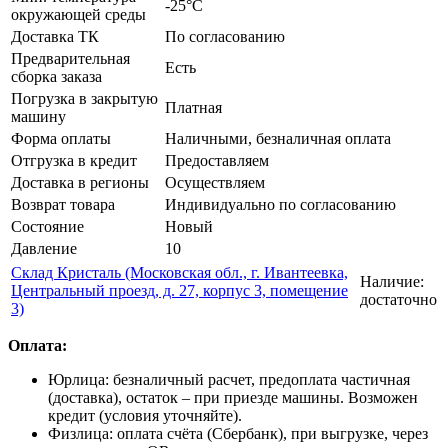
-25°C
окружающей среды
Доставка ТК
По согласованию
Предварительная
Есть
сборка заказа
Погрузка в закрытую
Платная
машину
Форма оплаты
Наличными, безналичная оплата
Отгрузка в кредит
Предоставляем
Доставка в регионы
Осуществляем
Возврат товара
Индивидуально по согласованию
Состояние
Новый
Давление
10
Склад Кристаль (Московская обл., г. Ивантеевка,
Наличие:
Центральный проезд, д. 27, корпус 3, помещение
достаточно
3)
Оплата:
Юрлица: безналичный расчет, предоплата частичная
(доставка), остаток – при приезде машины. Возможен
кредит (условия уточняйте).
Физлица: оплата счёта (Сбербанк), при выгрузке, через