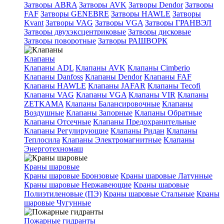
Затворы ABRA
Затворы AVK
Затворы Dendor
Затворы
FAF
Затворы GENEBRE
Затворы HAWLE
Затворы
Kvant
Затворы VAG
Затворы VGA
Затворы ГРАНВЭЛ
Затворы двухэксцентриковые
Затворы дисковые
Затворы поворотные
Затворы РАШВОРК
Клапаны
Клапаны ADL
Клапаны AVK
Клапаны Cimberio
Клапаны Danfoss
Клапаны Dendor
Клапаны FAF
Клапаны HAWLE
Клапаны JAFAR
Клапаны Tecofi
Клапаны VAG
Клапаны VGA
Клапаны VIR
Клапаны
ZETKAMA
Клапаны Балансировочные
Клапаны
Воздушные
Клапаны Запорные
Клапаны Обратные
Клапаны Отсечные
Клапаны Предохранительные
Клапаны Регулирующие
Клапаны Ридан
Клапаны
Теплосила
Клапаны Электромагнитные
Клапаны
Энерготехномаш
Краны шаровые
Краны шаровые Бронзовые
Краны шаровые Латунные
Краны шаровые Нержавеющие
Краны шаровые
Полиэтиленовые (ПЭ)
Краны шаровые Стальные
Краны
шаровые Чугунные
Пожарные гидранты