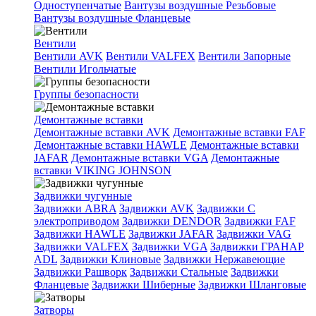
Одноступенчатые
Вантузы воздушные Резьбовые
Вантузы воздушные Фланцевые
Вентили
Вентили AVK
Вентили VALFEX
Вентили Запорные
Вентили Игольчатые
Группы безопасности
Демонтажные вставки
Демонтажные вставки AVK
Демонтажные вставки FAF
Демонтажные вставки HAWLE
Демонтажные вставки
JAFAR
Демонтажные вставки VGA
Демонтажные
вставки VIKING JOHNSON
Задвижки чугунные
Задвижки ABRA
Задвижки AVK
Задвижки C
электроприводом
Задвижки DENDOR
Задвижки FAF
Задвижки HAWLE
Задвижки JAFAR
Задвижки VAG
Задвижки VALFEX
Задвижки VGA
Задвижки ГРАНАР
ADL
Задвижки Клиновые
Задвижки Нержавеющие
Задвижки Рашворк
Задвижки Стальные
Задвижки
Фланцевые
Задвижки Шиберные
Задвижки Шланговые
Затворы