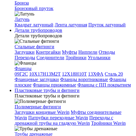
Бронза
Бронзовый пруток
Латунь
Квадрат латунный
Лента латунная
Пруток латунный
Детали трубопроводов
Детали трубопроводов
Стальные фитинги
Заглушки
Контргайки
Муфты
Ниппели
Отводы
Переходы
Соединители
Тройники
Угольники
Фланцы
09Г2С
10Х17Н13М2Т
12Х18Н10Т
13ХФА
Сталь 20
Фланцевые заглушки
Фланцы воротниковые
Фланцы
плоские
Фланцы прижимные
Фланцы с ПП покрытием
Пластиковые трубы и фитинги
Пластиковые трубы и фитинги
Полимерные фитинги
Заглушки концевые Wavin
Муфты соединительные
Wavin
Патрубки переходные Wavin
Переходы с
дренажной трубы на гладкую Wavin
Тройники Wavin
Трубы дренажные