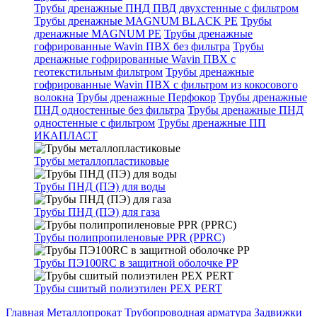
Трубы дренажные ПНД ПВД двухстенные с фильтром
Трубы дренажные MAGNUM BLACK PE
Трубы
дренажные MAGNUM PE
Трубы дренажные
гофрированные Wavin ПВХ без фильтра
Трубы
дренажные гофрированные Wavin ПВХ с
геотекстильным фильтром
Трубы дренажные
гофрированные Wavin ПВХ с фильтром из кокосового
волокна
Трубы дренажные Перфокор
Трубы дренажные
ПНД одностенные без фильтра
Трубы дренажные ПНД
одностенные с фильтром
Трубы дренажные ПП
ИКАПЛАСТ
Трубы металлопластиковые
Трубы ПНД (ПЭ) для воды
Трубы ПНД (ПЭ) для газа
Трубы полипропиленовые PPR (PPRC)
Трубы ПЭ100RC в защитной оболочке PP
Трубы сшитый полиэтилен PEX PERT
Главная
Металлопрокат
Трубопроводная арматура
Задвижки