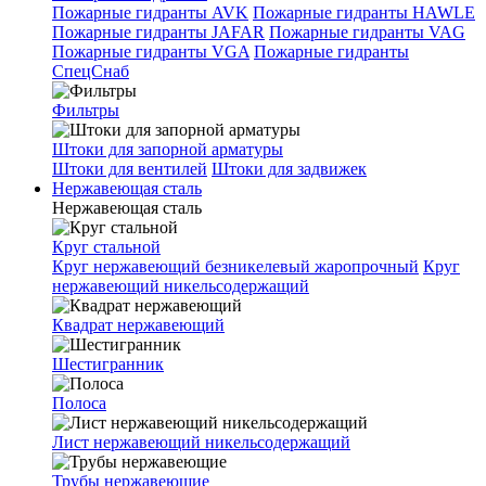
Пожарные гидранты AVK
Пожарные гидранты HAWLE
Пожарные гидранты JAFAR
Пожарные гидранты VAG
Пожарные гидранты VGA
Пожарные гидранты
СпецСнаб
Фильтры
Штоки для запорной арматуры
Штоки для вентилей
Штоки для задвижек
Нержавеющая сталь
Нержавеющая сталь
Круг стальной
Круг нержавеющий безникелевый жаропрочный
Круг
нержавеющий никельсодержащий
Квадрат нержавеющий
Шестигранник
Полоса
Лист нержавеющий никельсодержащий
Трубы нержавеющие