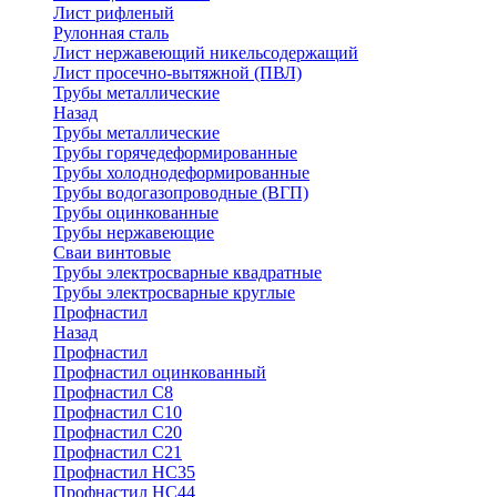
Лист рифленый
Рулонная сталь
Лист нержавеющий никельсодержащий
Лист просечно-вытяжной (ПВЛ)
Трубы металлические
Назад
Трубы металлические
Трубы горячедеформированные
Трубы холоднодеформированные
Трубы водогазопроводные (ВГП)
Трубы оцинкованные
Трубы нержавеющие
Сваи винтовые
Трубы электросварные квадратные
Трубы электросварные круглые
Профнастил
Назад
Профнастил
Профнастил оцинкованный
Профнастил С8
Профнастил С10
Профнастил С20
Профнастил С21
Профнастил НС35
Профнастил НС44