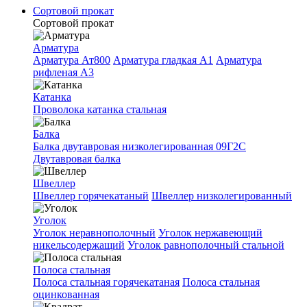
Сортовой прокат
Сортовой прокат
Арматура
Арматура Ат800
Арматура гладкая A1
Арматура
рифленая A3
Катанка
Проволока катанка стальная
Балка
Балка двутавровая низколегированная 09Г2С
Двутавровая балка
Швеллер
Швеллер горячекатаный
Швеллер низколегированный
Уголок
Уголок неравнополочный
Уголок нержавеющий
никельсодержащий
Уголок равнополочный стальной
Полоса стальная
Полоса стальная горячекатаная
Полоса стальная
оцинкованная