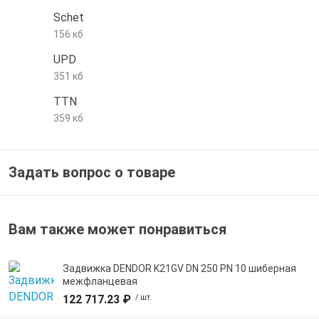
Schet
е трубы и фитинги
156 кб
UPD
351 кб
TTN
359 кб
Задать вопрос о товаре
Вам также может понравиться
Задвижка DENDOR K21GV DN 250 PN 10 шиберная
межфланцевая
122 717.23 ₽
/ шт.