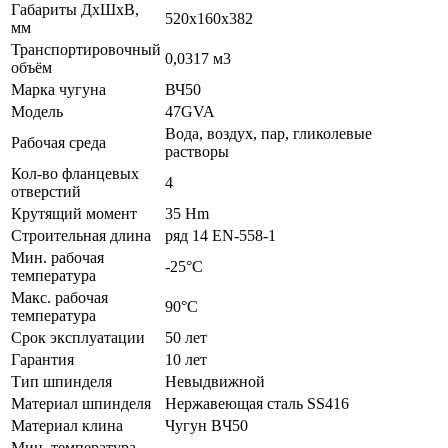
Габариты ДхШхВ,
520х160х382
мм
Транспортировочный
0,0317 м3
объём
Марка чугуна
ВЧ50
Модель
47GVA
Вода, воздух, пар, гликолевые
Рабочая среда
растворы
Кол-во фланцевых
4
отверстий
Крутящий момент
35 Hm
Строительная длина
ряд 14 EN-558-1
Мин. рабочая
-25°C
температура
Макс. рабочая
90°C
температура
Срок эксплуатации
50 лет
Гарантия
10 лет
Тип шпинделя
Невыдвижной
Материал шпинделя
Нержавеющая сталь SS416
Материал клина
Чугун BЧ50
Мин. температура