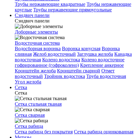
Трубы нержавеющие квадратные
Трубы нержавеющие
круглые
Трубы нержавеющие прямоугольные
Сэндвич панели
Сэндвич панели
Доборные элементы
Водосточная система
Водосборная воронка
Воронка конусная
Воронка
сливная
Желоб водосточный
Заглушка желоба
Канадка
водосточная
Колено водостока
Колено водосточное
гофрированное (гофроколено)
Крепление анкерное
Кронштейн желоба
Кронштейн сварной
Отмет
водосточный
Тройник водостока
Труба водосточная
Угол желоба
Сетка
Сетка
Сетка стальная тканая
Сетка сварная
Сетка рабица
Сетка рабица без покрытия
Сетка рабица оцинкованная
Метизы