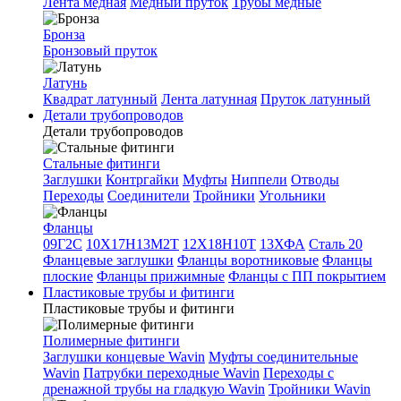
Лента медная
Медный пруток
Трубы медные
Бронза
Бронзовый пруток
Латунь
Квадрат латунный
Лента латунная
Пруток латунный
Детали трубопроводов
Детали трубопроводов
Стальные фитинги
Заглушки
Контргайки
Муфты
Ниппели
Отводы
Переходы
Соединители
Тройники
Угольники
Фланцы
09Г2С
10Х17Н13М2Т
12Х18Н10Т
13ХФА
Сталь 20
Фланцевые заглушки
Фланцы воротниковые
Фланцы
плоские
Фланцы прижимные
Фланцы с ПП покрытием
Пластиковые трубы и фитинги
Пластиковые трубы и фитинги
Полимерные фитинги
Заглушки концевые Wavin
Муфты соединительные
Wavin
Патрубки переходные Wavin
Переходы с
дренажной трубы на гладкую Wavin
Тройники Wavin