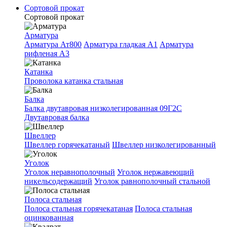
Сортовой прокат
Сортовой прокат
Арматура
Арматура Ат800
Арматура гладкая A1
Арматура
рифленая A3
Катанка
Проволока катанка стальная
Балка
Балка двутавровая низколегированная 09Г2С
Двутавровая балка
Швеллер
Швеллер горячекатаный
Швеллер низколегированный
Уголок
Уголок неравнополочный
Уголок нержавеющий
никельсодержащий
Уголок равнополочный стальной
Полоса стальная
Полоса стальная горячекатаная
Полоса стальная
оцинкованная