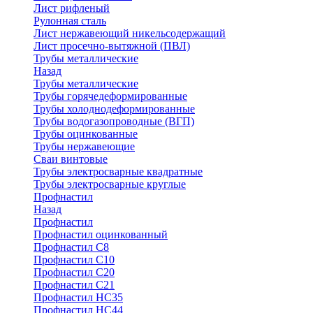
Лист рифленый
Рулонная сталь
Лист нержавеющий никельсодержащий
Лист просечно-вытяжной (ПВЛ)
Трубы металлические
Назад
Трубы металлические
Трубы горячедеформированные
Трубы холоднодеформированные
Трубы водогазопроводные (ВГП)
Трубы оцинкованные
Трубы нержавеющие
Сваи винтовые
Трубы электросварные квадратные
Трубы электросварные круглые
Профнастил
Назад
Профнастил
Профнастил оцинкованный
Профнастил С8
Профнастил С10
Профнастил С20
Профнастил С21
Профнастил НС35
Профнастил НС44