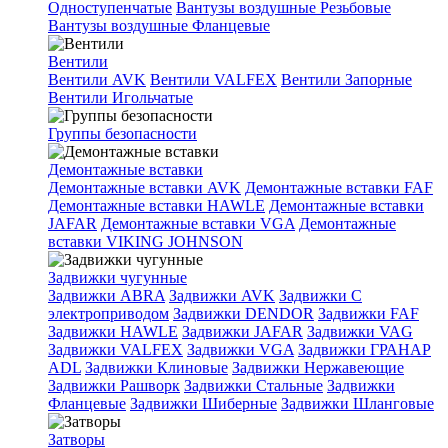
Одноступенчатые
Вантузы воздушные Резьбовые
Вантузы воздушные Фланцевые
Вентили
Вентили AVK
Вентили VALFEX
Вентили Запорные
Вентили Игольчатые
Группы безопасности
Демонтажные вставки
Демонтажные вставки AVK
Демонтажные вставки FAF
Демонтажные вставки HAWLE
Демонтажные вставки
JAFAR
Демонтажные вставки VGA
Демонтажные
вставки VIKING JOHNSON
Задвижки чугунные
Задвижки ABRA
Задвижки AVK
Задвижки C
электроприводом
Задвижки DENDOR
Задвижки FAF
Задвижки HAWLE
Задвижки JAFAR
Задвижки VAG
Задвижки VALFEX
Задвижки VGA
Задвижки ГРАНАР
ADL
Задвижки Клиновые
Задвижки Нержавеющие
Задвижки Рашворк
Задвижки Стальные
Задвижки
Фланцевые
Задвижки Шиберные
Задвижки Шланговые
Затворы