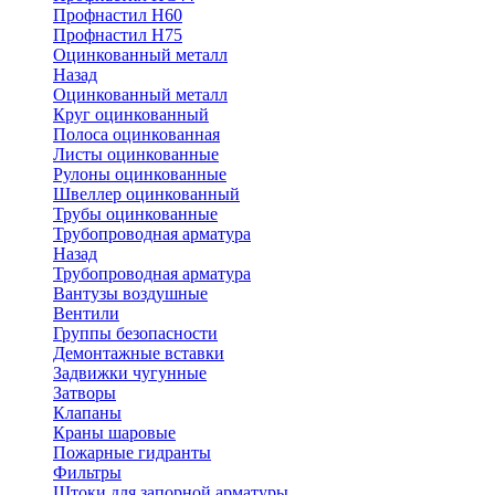
Профнастил Н60
Профнастил Н75
Оцинкованный металл
Назад
Оцинкованный металл
Круг оцинкованный
Полоса оцинкованная
Листы оцинкованные
Рулоны оцинкованные
Швеллер оцинкованный
Трубы оцинкованные
Трубопроводная арматура
Назад
Трубопроводная арматура
Вантузы воздушные
Вентили
Группы безопасности
Демонтажные вставки
Задвижки чугунные
Затворы
Клапаны
Краны шаровые
Пожарные гидранты
Фильтры
Штоки для запорной арматуры