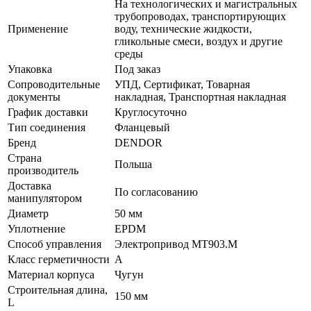
На технологических и магистральных
трубопроводах, транспортирующих
Применение
воду, технические жидкости,
гликольные смеси, воздух и другие
среды
Упаковка
Под заказ
Сопроводительные
УПД, Сертификат, Товарная
документы
накладная, Транспортная накладная
График доставки
Круглосуточно
Тип соединения
Фланцевый
Бренд
DENDOR
Страна
Польша
производитель
Доставка
По согласованию
манипулятором
Диаметр
50 мм
Уплотнение
EPDM
Способ управления
Электропривод МТ903.M
Класс герметичности
A
Материал корпуса
Чугун
Строительная длина,
150 мм
L