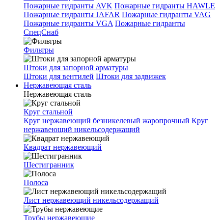
Пожарные гидранты AVK
Пожарные гидранты HAWLE
Пожарные гидранты JAFAR
Пожарные гидранты VAG
Пожарные гидранты VGA
Пожарные гидранты
СпецСнаб
Фильтры
Штоки для запорной арматуры
Штоки для вентилей
Штоки для задвижек
Нержавеющая сталь
Нержавеющая сталь
Круг стальной
Круг нержавеющий безникелевый жаропрочный
Круг
нержавеющий никельсодержащий
Квадрат нержавеющий
Шестигранник
Полоса
Лист нержавеющий никельсодержащий
Трубы нержавеющие