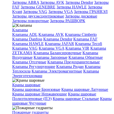
Затворы ABRA
Затворы AVK
Затворы Dendor
Затворы
FAF
Затворы GENEBRE
Затворы HAWLE
Затворы
Kvant
Затворы VAG
Затворы VGA
Затворы ГРАНВЭЛ
Затворы двухэксцентриковые
Затворы дисковые
Затворы поворотные
Затворы РАШВОРК
Клапаны
Клапаны ADL
Клапаны AVK
Клапаны Cimberio
Клапаны Danfoss
Клапаны Dendor
Клапаны FAF
Клапаны HAWLE
Клапаны JAFAR
Клапаны Tecofi
Клапаны VAG
Клапаны VGA
Клапаны VIR
Клапаны
ZETKAMA
Клапаны Балансировочные
Клапаны
Воздушные
Клапаны Запорные
Клапаны Обратные
Клапаны Отсечные
Клапаны Предохранительные
Клапаны Регулирующие
Клапаны Ридан
Клапаны
Теплосила
Клапаны Электромагнитные
Клапаны
Энерготехномаш
Краны шаровые
Краны шаровые Бронзовые
Краны шаровые Латунные
Краны шаровые Нержавеющие
Краны шаровые
Полиэтиленовые (ПЭ)
Краны шаровые Стальные
Краны
шаровые Чугунные
Пожарные гидранты