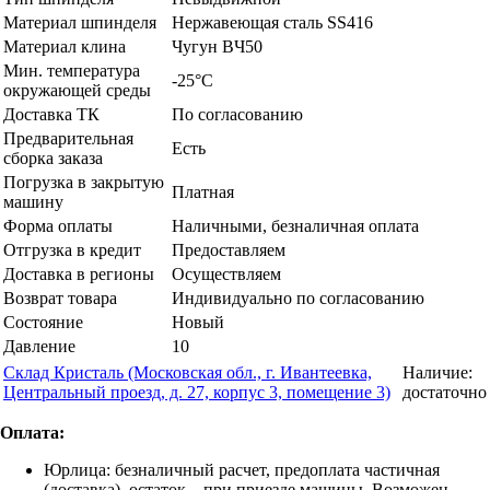
Материал шпинделя
Нержавеющая сталь SS416
Материал клина
Чугун BЧ50
Мин. температура
-25°C
окружающей среды
Доставка ТК
По согласованию
Предварительная
Есть
сборка заказа
Погрузка в закрытую
Платная
машину
Форма оплаты
Наличными, безналичная оплата
Отгрузка в кредит
Предоставляем
Доставка в регионы
Осуществляем
Возврат товара
Индивидуально по согласованию
Состояние
Новый
Давление
10
Склад Кристаль (Московская обл., г. Ивантеевка,
Наличие:
Центральный проезд, д. 27, корпус 3, помещение 3)
достаточно
Оплата:
Юрлица: безналичный расчет, предоплата частичная
(доставка), остаток – при приезде машины. Возможен