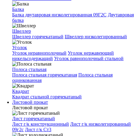
Балка
Балка двутавровая низколегированная 09Г2С
Двутавровая
балка
Швеллер
Швеллер горячекатаный
Швеллер низколегированный
Уголок
Уголок неравнополочный
Уголок нержавеющий
никельсодержащий
Уголок равнополочный стальной
Полоса стальная
Полоса стальная горячекатаная
Полоса стальная
оцинкованная
Квадрат
Квадрат стальной горячекатаный
Листовой прокат
Листовой прокат
Лист горячекатаный
Лист г/к конструкционный
Лист г/к низколегированный
09г2с
Лист г/к Ст3