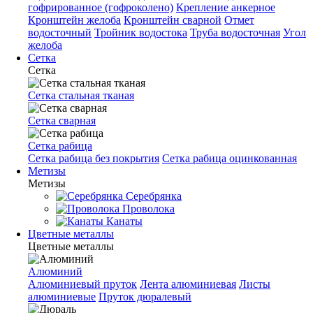
гофрированное (гофроколено)
Крепление анкерное
Кронштейн желоба
Кронштейн сварной
Отмет
водосточный
Тройник водостока
Труба водосточная
Угол
желоба
Сетка
Сетка
Сетка стальная тканая
Сетка сварная
Сетка рабица
Сетка рабица без покрытия
Сетка рабица оцинкованная
Метизы
Метизы
Серебрянка
Проволока
Канаты
Цветные металлы
Цветные металлы
Алюминий
Алюминиевый пруток
Лента алюминиевая
Листы
алюминиевые
Пруток дюралевый