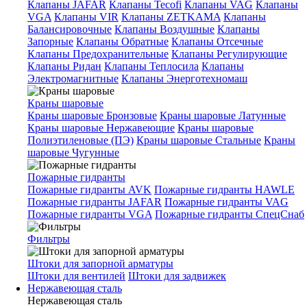
Клапаны JAFAR
Клапаны Tecofi
Клапаны VAG
Клапаны
VGA
Клапаны VIR
Клапаны ZETKAMA
Клапаны
Балансировочные
Клапаны Воздушные
Клапаны
Запорные
Клапаны Обратные
Клапаны Отсечные
Клапаны Предохранительные
Клапаны Регулирующие
Клапаны Ридан
Клапаны Теплосила
Клапаны
Электромагнитные
Клапаны Энерготехномаш
Краны шаровые
Краны шаровые Бронзовые
Краны шаровые Латунные
Краны шаровые Нержавеющие
Краны шаровые
Полиэтиленовые (ПЭ)
Краны шаровые Стальные
Краны
шаровые Чугунные
Пожарные гидранты
Пожарные гидранты AVK
Пожарные гидранты HAWLE
Пожарные гидранты JAFAR
Пожарные гидранты VAG
Пожарные гидранты VGA
Пожарные гидранты СпецСнаб
Фильтры
Штоки для запорной арматуры
Штоки для вентилей
Штоки для задвижек
Нержавеющая сталь
Нержавеющая сталь