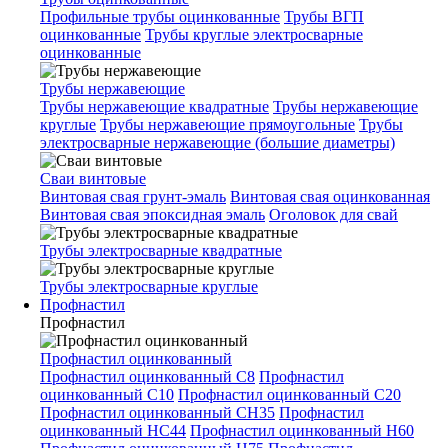
Профильные трубы оцинкованные
Трубы ВГП
оцинкованные
Трубы круглые электросварные
оцинкованные
Трубы нержавеющие
Трубы нержавеющие квадратные
Трубы нержавеющие
круглые
Трубы нержавеющие прямоугольные
Трубы
электросварные нержавеющие (большие диаметры)
Сваи винтовые
Винтовая свая грунт-эмаль
Винтовая свая оцинкованная
Винтовая свая эпоксидная эмаль
Оголовок для свай
Трубы электросварные квадратные
Трубы электросварные круглые
Профнастил
Профнастил
Профнастил оцинкованный
Профнастил оцинкованный С8
Профнастил
оцинкованный С10
Профнастил оцинкованный С20
Профнастил оцинкованный СН35
Профнастил
оцинкованный НС44
Профнастил оцинкованный Н60