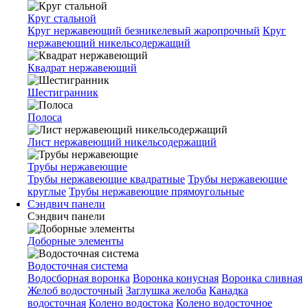
Круг стальной
Круг нержавеющий безникелевый жаропрочный
Круг
нержавеющий никельсодержащий
Квадрат нержавеющий
Шестигранник
Полоса
Лист нержавеющий никельсодержащий
Трубы нержавеющие
Трубы нержавеющие квадратные
Трубы нержавеющие
круглые
Трубы нержавеющие прямоугольные
Сэндвич панели
Сэндвич панели
Доборные элементы
Водосточная система
Водосборная воронка
Воронка конусная
Воронка сливная
Желоб водосточный
Заглушка желоба
Канадка
водосточная
Колено водостока
Колено водосточное