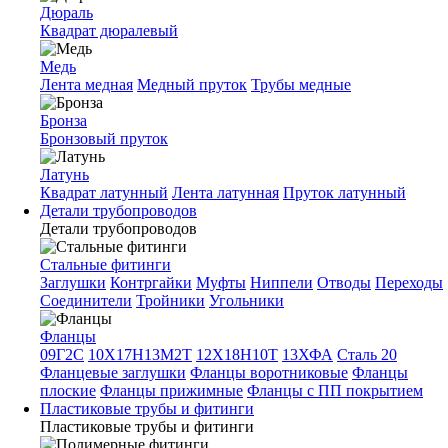
Дюраль
Квадрат дюралевый
Медь
Лента медная
Медный пруток
Трубы медные
Бронза
Бронзовый пруток
Латунь
Квадрат латунный
Лента латунная
Пруток латунный
Детали трубопроводов
Детали трубопроводов
Стальные фитинги
Заглушки
Контргайки
Муфты
Ниппели
Отводы
Переходы
Соединители
Тройники
Угольники
Фланцы
09Г2С
10Х17Н13М2Т
12Х18Н10Т
13ХФА
Сталь 20
Фланцевые заглушки
Фланцы воротниковые
Фланцы
плоские
Фланцы прижимные
Фланцы с ПП покрытием
Пластиковые трубы и фитинги
Пластиковые трубы и фитинги