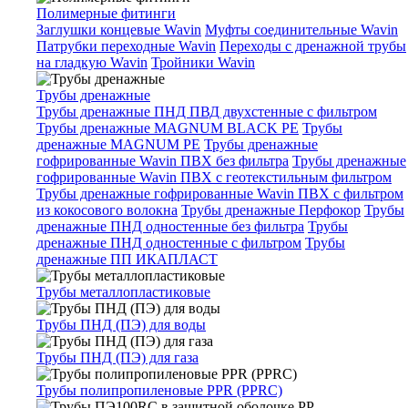
Полимерные фитинги
Заглушки концевые Wavin
Муфты соединительные Wavin
Патрубки переходные Wavin
Переходы с дренажной трубы
на гладкую Wavin
Тройники Wavin
Трубы дренажные
Трубы дренажные ПНД ПВД двухстенные с фильтром
Трубы дренажные MAGNUM BLACK PE
Трубы
дренажные MAGNUM PE
Трубы дренажные
гофрированные Wavin ПВХ без фильтра
Трубы дренажные
гофрированные Wavin ПВХ с геотекстильным фильтром
Трубы дренажные гофрированные Wavin ПВХ с фильтром
из кокосового волокна
Трубы дренажные Перфокор
Трубы
дренажные ПНД одностенные без фильтра
Трубы
дренажные ПНД одностенные с фильтром
Трубы
дренажные ПП ИКАПЛАСТ
Трубы металлопластиковые
Трубы ПНД (ПЭ) для воды
Трубы ПНД (ПЭ) для газа
Трубы полипропиленовые PPR (PPRC)