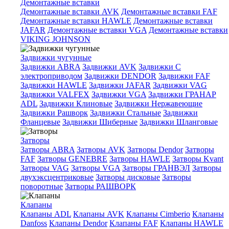
Демонтажные вставки
Демонтажные вставки AVK
Демонтажные вставки FAF
Демонтажные вставки HAWLE
Демонтажные вставки
JAFAR
Демонтажные вставки VGA
Демонтажные вставки
VIKING JOHNSON
Задвижки чугунные
Задвижки ABRA
Задвижки AVK
Задвижки C
электроприводом
Задвижки DENDOR
Задвижки FAF
Задвижки HAWLE
Задвижки JAFAR
Задвижки VAG
Задвижки VALFEX
Задвижки VGA
Задвижки ГРАНАР
ADL
Задвижки Клиновые
Задвижки Нержавеющие
Задвижки Рашворк
Задвижки Стальные
Задвижки
Фланцевые
Задвижки Шиберные
Задвижки Шланговые
Затворы
Затворы ABRA
Затворы AVK
Затворы Dendor
Затворы
FAF
Затворы GENEBRE
Затворы HAWLE
Затворы Kvant
Затворы VAG
Затворы VGA
Затворы ГРАНВЭЛ
Затворы
двухэксцентриковые
Затворы дисковые
Затворы
поворотные
Затворы РАШВОРК
Клапаны
Клапаны ADL
Клапаны AVK
Клапаны Cimberio
Клапаны
Danfoss
Клапаны Dendor
Клапаны FAF
Клапаны HAWLE