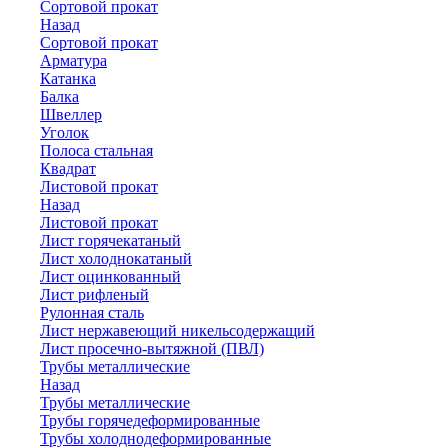
Сортовой прокат
Назад
Сортовой прокат
Арматура
Катанка
Балка
Швеллер
Уголок
Полоса стальная
Квадрат
Листовой прокат
Назад
Листовой прокат
Лист горячекатаный
Лист холоднокатаный
Лист оцинкованный
Лист рифленый
Рулонная сталь
Лист нержавеющий никельсодержащий
Лист просечно-вытяжной (ПВЛ)
Трубы металлические
Назад
Трубы металлические
Трубы горячедеформированные
Трубы холоднодеформированные