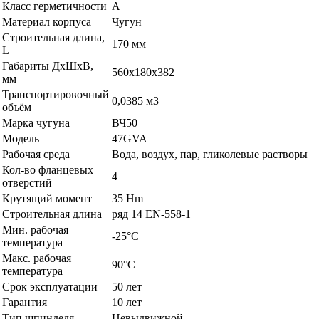
Класс герметичности
A
Материал корпуса
Чугун
Строительная длина,
170 мм
L
Габариты ДхШхВ,
560х180х382
мм
Транспортировочный
0,0385 м3
объём
Марка чугуна
ВЧ50
Модель
47GVA
Рабочая среда
Вода, воздух, пар, гликолевые растворы
Кол-во фланцевых
4
отверстий
Крутящий момент
35 Hm
Строительная длина
ряд 14 EN-558-1
Мин. рабочая
-25°C
температура
Макс. рабочая
90°C
температура
Срок эксплуатации
50 лет
Гарантия
10 лет
Тип шпинделя
Невыдвижной