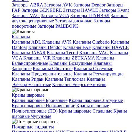
Затворы ABRA
Затворы AVK
Затворы Dendor
Затворы
FAF
Затворы GENEBRE
Затворы HAWLE
Затворы Kvant
Затворы VAG
Затворы VGA
Затворы ГРАНВЭЛ
Затворы
двухэксцентриковые
Затворы дисковые
Затворы
поворотные
Затворы РАШВОРК
Клапаны
Клапаны ADL
Клапаны AVK
Клапаны Cimberio
Клапаны
Danfoss
Клапаны Dendor
Клапаны FAF
Клапаны HAWLE
Клапаны JAFAR
Клапаны Tecofi
Клапаны VAG
Клапаны
VGA
Клапаны VIR
Клапаны ZETKAMA
Клапаны
Балансировочные
Клапаны Воздушные
Клапаны
Запорные
Клапаны Обратные
Клапаны Отсечные
Клапаны Предохранительные
Клапаны Регулирующие
Клапаны Ридан
Клапаны Теплосила
Клапаны
Электромагнитные
Клапаны Энерготехномаш
Краны шаровые
Краны шаровые Бронзовые
Краны шаровые Латунные
Краны шаровые Нержавеющие
Краны шаровые
Полиэтиленовые (ПЭ)
Краны шаровые Стальные
Краны
шаровые Чугунные
Пожарные гидранты