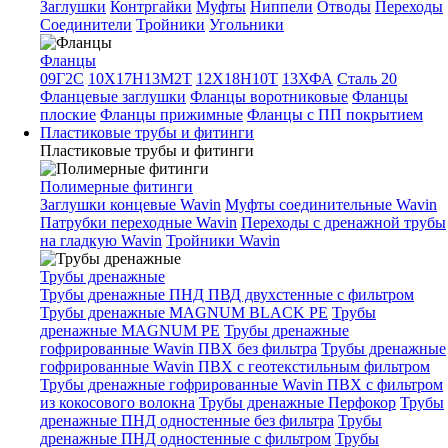
Заглушки
Контргайки
Муфты
Ниппели
Отводы
Переходы
Соединители
Тройники
Угольники
Фланцы
09Г2С
10Х17Н13М2Т
12Х18Н10Т
13ХФА
Сталь 20
Фланцевые заглушки
Фланцы воротниковые
Фланцы
плоские
Фланцы прижимные
Фланцы с ПП покрытием
Пластиковые трубы и фитинги
Пластиковые трубы и фитинги
Полимерные фитинги
Заглушки концевые Wavin
Муфты соединительные Wavin
Патрубки переходные Wavin
Переходы с дренажной трубы
на гладкую Wavin
Тройники Wavin
Трубы дренажные
Трубы дренажные ПНД ПВД двухстенные с фильтром
Трубы дренажные MAGNUM BLACK PE
Трубы
дренажные MAGNUM PE
Трубы дренажные
гофрированные Wavin ПВХ без фильтра
Трубы дренажные
гофрированные Wavin ПВХ с геотекстильным фильтром
Трубы дренажные гофрированные Wavin ПВХ с фильтром
из кокосового волокна
Трубы дренажные Перфокор
Трубы
дренажные ПНД одностенные без фильтра
Трубы
дренажные ПНД одностенные с фильтром
Трубы