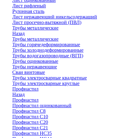
Лист оцинкованный
Лист рифленый
Рулонная сталь
Лист нержавеющий никельсодержащий
Лист просечно-вытяжной (ПВЛ)
Трубы металлические
Назад
Трубы металлические
Трубы горячедеформированные
Трубы холоднодеформированные
Трубы водогазопроводные (ВГП)
Трубы оцинкованные
Трубы нержавеющие
Сваи винтовые
Трубы электросварные квадратные
Трубы электросварные круглые
Профнастил
Назад
Профнастил
Профнастил оцинкованный
Профнастил С8
Профнастил С10
Профнастил С20
Профнастил С21
Профнастил НС35