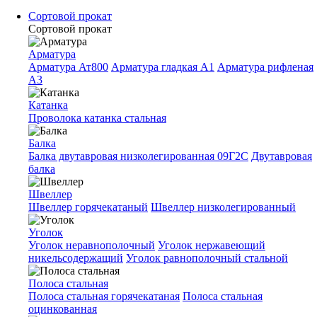
Сортовой прокат
Сортовой прокат
Арматура
Арматура Ат800
Арматура гладкая A1
Арматура рифленая
A3
Катанка
Проволока катанка стальная
Балка
Балка двутавровая низколегированная 09Г2С
Двутавровая
балка
Швеллер
Швеллер горячекатаный
Швеллер низколегированный
Уголок
Уголок неравнополочный
Уголок нержавеющий
никельсодержащий
Уголок равнополочный стальной
Полоса стальная
Полоса стальная горячекатаная
Полоса стальная
оцинкованная