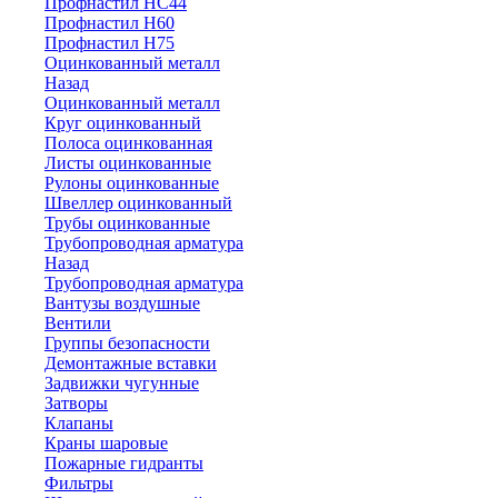
Профнастил НС44
Профнастил Н60
Профнастил Н75
Оцинкованный металл
Назад
Оцинкованный металл
Круг оцинкованный
Полоса оцинкованная
Листы оцинкованные
Рулоны оцинкованные
Швеллер оцинкованный
Трубы оцинкованные
Трубопроводная арматура
Назад
Трубопроводная арматура
Вантузы воздушные
Вентили
Группы безопасности
Демонтажные вставки
Задвижки чугунные
Затворы
Клапаны
Краны шаровые
Пожарные гидранты
Фильтры