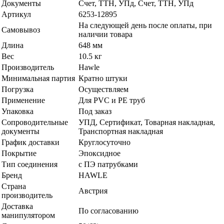
Документы
Счет, ТТН, УПд, Счет, ТТН, УПд
Артикул
6253-12895
На следующей день после оплаты, при
Самовывоз
наличии товара
Длина
648 мм
Вес
10.5 кг
Производитель
Hawle
Минимальная партия
Кратно штуки
Погрузка
Осуществляем
Применение
Для PVC и РЕ труб
Упаковка
Под заказ
Сопроводительные
УПД, Сертификат, Товарная накладная,
документы
Транспортная накладная
График доставки
Круглосуточно
Покрытие
Эпоксидное
Тип соединения
с ПЭ патрубками
Бренд
HAWLE
Страна
Австрия
производитель
Доставка
По согласованию
манипулятором