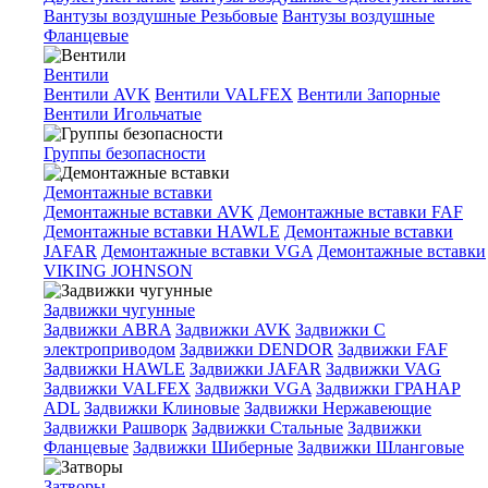
Вантузы воздушные Резьбовые
Вантузы воздушные
Фланцевые
Вентили
Вентили AVK
Вентили VALFEX
Вентили Запорные
Вентили Игольчатые
Группы безопасности
Демонтажные вставки
Демонтажные вставки AVK
Демонтажные вставки FAF
Демонтажные вставки HAWLE
Демонтажные вставки
JAFAR
Демонтажные вставки VGA
Демонтажные вставки
VIKING JOHNSON
Задвижки чугунные
Задвижки ABRA
Задвижки AVK
Задвижки C
электроприводом
Задвижки DENDOR
Задвижки FAF
Задвижки HAWLE
Задвижки JAFAR
Задвижки VAG
Задвижки VALFEX
Задвижки VGA
Задвижки ГРАНАР
ADL
Задвижки Клиновые
Задвижки Нержавеющие
Задвижки Рашворк
Задвижки Стальные
Задвижки
Фланцевые
Задвижки Шиберные
Задвижки Шланговые
Затворы