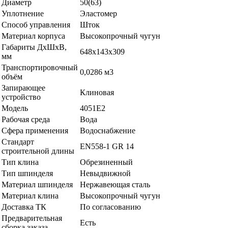
Диаметр
50(63)
Уплотнение
Эластомер
Способ управления
Шток
Материал корпуса
Высокопрочный чугун
Габариты ДхШхВ,
648х143х309
мм
Транспортировочный
0,0286 м3
объём
Запирающее
Клиновая
устройство
Модель
4051E2
Рабочая среда
Вода
Сфера применения
Водоснабжение
Стандарт
EN558-1 GR 14
строительной длины
Тип клина
Обрезиненный
Тип шпинделя
Невыдвижной
Материал шпинделя
Нержавеющая сталь
Материал клина
Высокопрочный чугун
Доставка ТК
По согласованию
Предварительная
Есть
сборка заказа