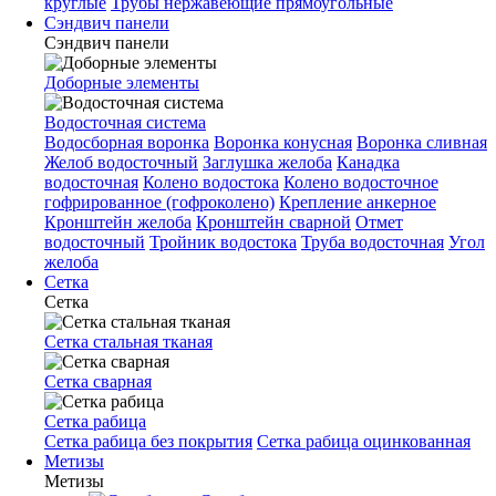
круглые
Трубы нержавеющие прямоугольные
Сэндвич панели
Сэндвич панели
Доборные элементы
Водосточная система
Водосборная воронка
Воронка конусная
Воронка сливная
Желоб водосточный
Заглушка желоба
Канадка
водосточная
Колено водостока
Колено водосточное
гофрированное (гофроколено)
Крепление анкерное
Кронштейн желоба
Кронштейн сварной
Отмет
водосточный
Тройник водостока
Труба водосточная
Угол
желоба
Сетка
Сетка
Сетка стальная тканая
Сетка сварная
Сетка рабица
Сетка рабица без покрытия
Сетка рабица оцинкованная
Метизы
Метизы