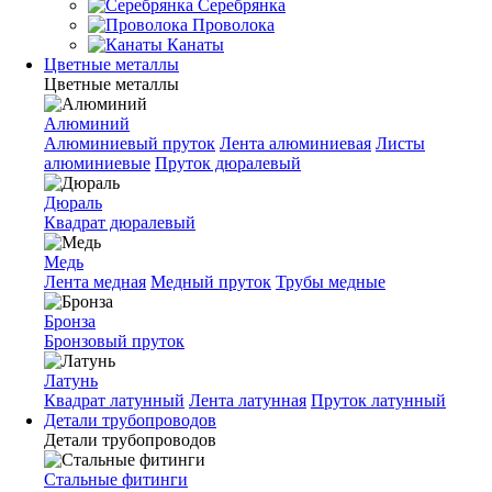
Серебрянка
Проволока
Канаты
Цветные металлы
Цветные металлы
Алюминий
Алюминиевый пруток
Лента алюминиевая
Листы
алюминиевые
Пруток дюралевый
Дюраль
Квадрат дюралевый
Медь
Лента медная
Медный пруток
Трубы медные
Бронза
Бронзовый пруток
Латунь
Квадрат латунный
Лента латунная
Пруток латунный
Детали трубопроводов
Детали трубопроводов
Стальные фитинги