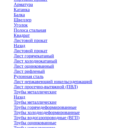
Арматура
Катанка
Балка
Швеллер
Уголок
Полоса стальная
Квадрат
Листовой прокат
Назад
Листовой прокат
Лист горячекатаный
Лист холоднокатаный
Лист оцинкованный
Лист рифленый
Рулонная сталь
Лист нержавеющий никельсодержащий
Лист просечно-вытяжной (ПВЛ)
Трубы металлические
Назад
Трубы металлические
Трубы горячедеформированные
Трубы холоднодеформированные
Трубы водогазопроводные (ВГП)
Трубы оцинкованные
Трубы нержавеющие