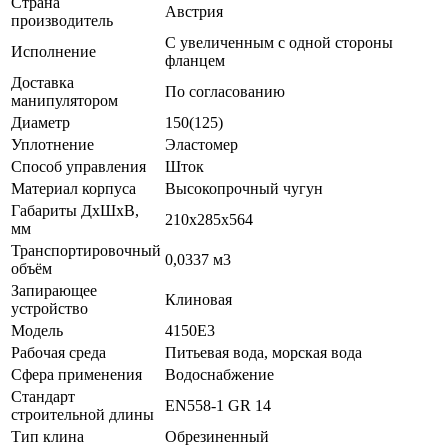
Страна
Австрия
производитель
С увеличенным с одной стороны
Исполнение
фланцем
Доставка
По согласованию
манипулятором
Диаметр
150(125)
Уплотнение
Эластомер
Способ управления
Шток
Материал корпуса
Высокопрочный чугун
Габариты ДхШхВ,
210х285х564
мм
Транспортировочный
0,0337 м3
объём
Запирающее
Клиновая
устройство
Модель
4150E3
Рабочая среда
Питьевая вода, морская вода
Сфера применения
Водоснабжение
Стандарт
EN558-1 GR 14
строительной длины
Тип клина
Обрезиненный