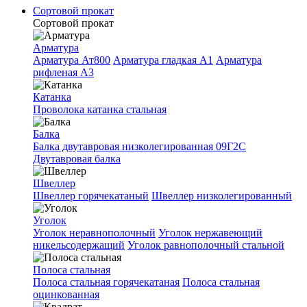
Сортовой прокат
Сортовой прокат
Арматура
Арматура Ат800
Арматура гладкая A1
Арматура
рифленая A3
Катанка
Проволока катанка стальная
Балка
Балка двутавровая низколегированная 09Г2С
Двутавровая балка
Швеллер
Швеллер горячекатаный
Швеллер низколегированный
Уголок
Уголок неравнополочный
Уголок нержавеющий
никельсодержащий
Уголок равнополочный стальной
Полоса стальная
Полоса стальная горячекатаная
Полоса стальная
оцинкованная