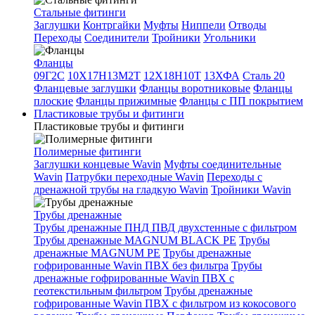
Стальные фитинги
Заглушки
Контргайки
Муфты
Ниппели
Отводы
Переходы
Соединители
Тройники
Угольники
Фланцы
09Г2С
10Х17Н13М2Т
12Х18Н10Т
13ХФА
Сталь 20
Фланцевые заглушки
Фланцы воротниковые
Фланцы
плоские
Фланцы прижимные
Фланцы с ПП покрытием
Пластиковые трубы и фитинги
Пластиковые трубы и фитинги
Полимерные фитинги
Заглушки концевые Wavin
Муфты соединительные
Wavin
Патрубки переходные Wavin
Переходы с
дренажной трубы на гладкую Wavin
Тройники Wavin
Трубы дренажные
Трубы дренажные ПНД ПВД двухстенные с фильтром
Трубы дренажные MAGNUM BLACK PE
Трубы
дренажные MAGNUM PE
Трубы дренажные
гофрированные Wavin ПВХ без фильтра
Трубы
дренажные гофрированные Wavin ПВХ с
геотекстильным фильтром
Трубы дренажные
гофрированные Wavin ПВХ с фильтром из кокосового