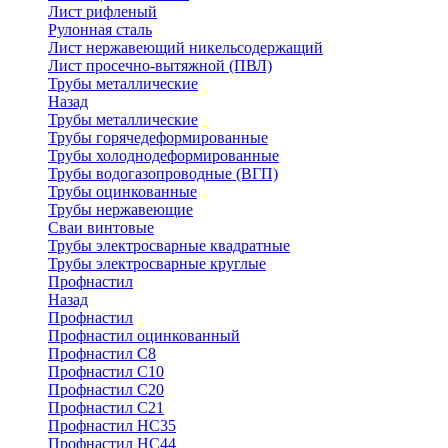
Лист рифленый
Рулонная сталь
Лист нержавеющий никельсодержащий
Лист просечно-вытяжной (ПВЛ)
Трубы металлические
Назад
Трубы металлические
Трубы горячедеформированные
Трубы холоднодеформированные
Трубы водогазопроводные (ВГП)
Трубы оцинкованные
Трубы нержавеющие
Сваи винтовые
Трубы электросварные квадратные
Трубы электросварные круглые
Профнастил
Назад
Профнастил
Профнастил оцинкованный
Профнастил С8
Профнастил С10
Профнастил С20
Профнастил С21
Профнастил НС35
Профнастил НС44