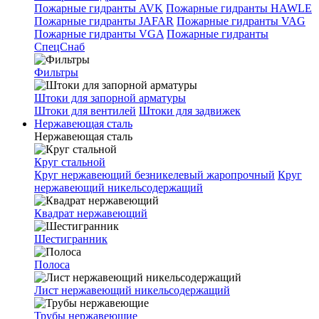
Пожарные гидранты AVK
Пожарные гидранты HAWLE
Пожарные гидранты JAFAR
Пожарные гидранты VAG
Пожарные гидранты VGA
Пожарные гидранты
СпецСнаб
Фильтры
Штоки для запорной арматуры
Штоки для вентилей
Штоки для задвижек
Нержавеющая сталь
Нержавеющая сталь
Круг стальной
Круг нержавеющий безникелевый жаропрочный
Круг
нержавеющий никельсодержащий
Квадрат нержавеющий
Шестигранник
Полоса
Лист нержавеющий никельсодержащий
Трубы нержавеющие