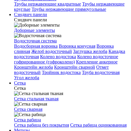
Трубы нержавеющие квадратные
Трубы нержавеющие
круглые
Трубы нержавеющие прямоугольные
Сэндвич панели
Сэндвич панели
Доборные элементы
Водосточная система
Водосборная воронка
Воронка конусная
Воронка
сливная
Желоб водосточный
Заглушка желоба
Канадка
водосточная
Колено водостока
Колено водосточное
гофрированное (гофроколено)
Крепление анкерное
Кронштейн желоба
Кронштейн сварной
Отмет
водосточный
Тройник водостока
Труба водосточная
Угол желоба
Сетка
Сетка
Сетка стальная тканая
Сетка сварная
Сетка рабица
Сетка рабица без покрытия
Сетка рабица оцинкованная
Метизы