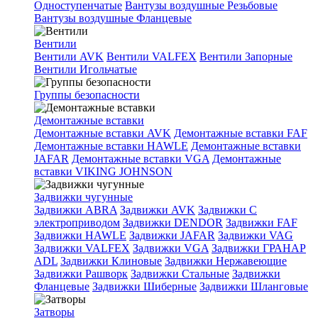
Одноступенчатые
Вантузы воздушные Резьбовые
Вантузы воздушные Фланцевые
Вентили
Вентили AVK
Вентили VALFEX
Вентили Запорные
Вентили Игольчатые
Группы безопасности
Демонтажные вставки
Демонтажные вставки AVK
Демонтажные вставки FAF
Демонтажные вставки HAWLE
Демонтажные вставки
JAFAR
Демонтажные вставки VGA
Демонтажные
вставки VIKING JOHNSON
Задвижки чугунные
Задвижки ABRA
Задвижки AVK
Задвижки C
электроприводом
Задвижки DENDOR
Задвижки FAF
Задвижки HAWLE
Задвижки JAFAR
Задвижки VAG
Задвижки VALFEX
Задвижки VGA
Задвижки ГРАНАР
ADL
Задвижки Клиновые
Задвижки Нержавеющие
Задвижки Рашворк
Задвижки Стальные
Задвижки
Фланцевые
Задвижки Шиберные
Задвижки Шланговые
Затворы