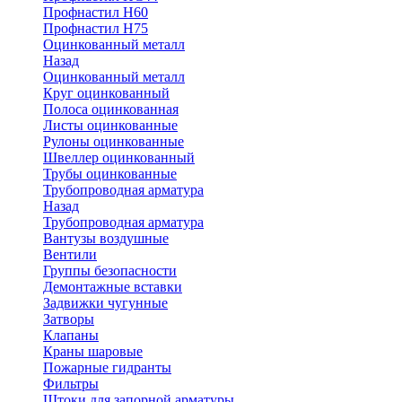
Профнастил Н60
Профнастил Н75
Оцинкованный металл
Назад
Оцинкованный металл
Круг оцинкованный
Полоса оцинкованная
Листы оцинкованные
Рулоны оцинкованные
Швеллер оцинкованный
Трубы оцинкованные
Трубопроводная арматура
Назад
Трубопроводная арматура
Вантузы воздушные
Вентили
Группы безопасности
Демонтажные вставки
Задвижки чугунные
Затворы
Клапаны
Краны шаровые
Пожарные гидранты
Фильтры
Штоки для запорной арматуры