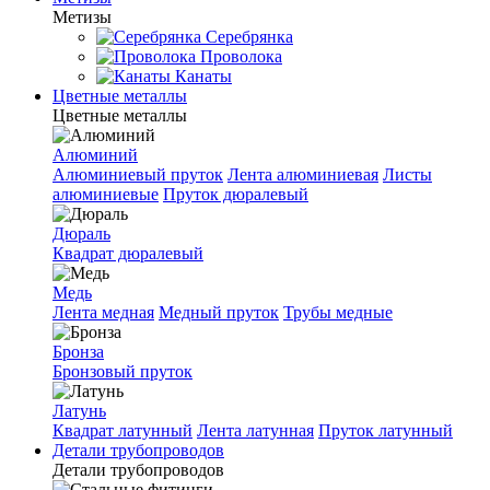
Метизы
Серебрянка
Проволока
Канаты
Цветные металлы
Цветные металлы
Алюминий
Алюминиевый пруток
Лента алюминиевая
Листы
алюминиевые
Пруток дюралевый
Дюраль
Квадрат дюралевый
Медь
Лента медная
Медный пруток
Трубы медные
Бронза
Бронзовый пруток
Латунь
Квадрат латунный
Лента латунная
Пруток латунный
Детали трубопроводов
Детали трубопроводов