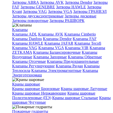
Затворы ABRA
Затворы AVK
Затворы Dendor
Затворы
FAF
Затворы GENEBRE
Затворы HAWLE
Затворы
Kvant
Затворы VAG
Затворы VGA
Затворы ГРАНВЭЛ
Затворы двухэксцентриковые
Затворы дисковые
Затворы поворотные
Затворы РАШВОРК
Клапаны
Клапаны ADL
Клапаны AVK
Клапаны Cimberio
Клапаны Danfoss
Клапаны Dendor
Клапаны FAF
Клапаны HAWLE
Клапаны JAFAR
Клапаны Tecofi
Клапаны VAG
Клапаны VGA
Клапаны VIR
Клапаны
ZETKAMA
Клапаны Балансировочные
Клапаны
Воздушные
Клапаны Запорные
Клапаны Обратные
Клапаны Отсечные
Клапаны Предохранительные
Клапаны Регулирующие
Клапаны Ридан
Клапаны
Теплосила
Клапаны Электромагнитные
Клапаны
Энерготехномаш
Краны шаровые
Краны шаровые Бронзовые
Краны шаровые Латунные
Краны шаровые Нержавеющие
Краны шаровые
Полиэтиленовые (ПЭ)
Краны шаровые Стальные
Краны
шаровые Чугунные
Пожарные гидранты