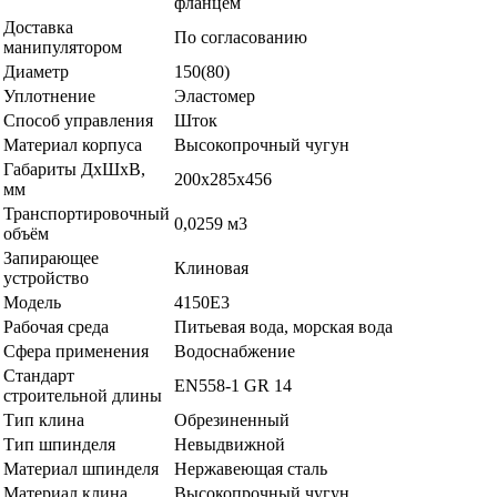
фланцем
Доставка
По согласованию
манипулятором
Диаметр
150(80)
Уплотнение
Эластомер
Способ управления
Шток
Материал корпуса
Высокопрочный чугун
Габариты ДхШхВ,
200х285х456
мм
Транспортировочный
0,0259 м3
объём
Запирающее
Клиновая
устройство
Модель
4150E3
Рабочая среда
Питьевая вода, морская вода
Сфера применения
Водоснабжение
Стандарт
EN558-1 GR 14
строительной длины
Тип клина
Обрезиненный
Тип шпинделя
Невыдвижной
Материал шпинделя
Нержавеющая сталь
Материал клина
Высокопрочный чугун