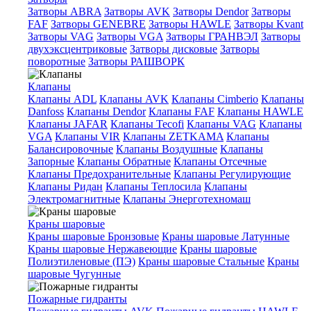
Затворы ABRA
Затворы AVK
Затворы Dendor
Затворы
FAF
Затворы GENEBRE
Затворы HAWLE
Затворы Kvant
Затворы VAG
Затворы VGA
Затворы ГРАНВЭЛ
Затворы
двухэксцентриковые
Затворы дисковые
Затворы
поворотные
Затворы РАШВОРК
Клапаны
Клапаны ADL
Клапаны AVK
Клапаны Cimberio
Клапаны
Danfoss
Клапаны Dendor
Клапаны FAF
Клапаны HAWLE
Клапаны JAFAR
Клапаны Tecofi
Клапаны VAG
Клапаны
VGA
Клапаны VIR
Клапаны ZETKAMA
Клапаны
Балансировочные
Клапаны Воздушные
Клапаны
Запорные
Клапаны Обратные
Клапаны Отсечные
Клапаны Предохранительные
Клапаны Регулирующие
Клапаны Ридан
Клапаны Теплосила
Клапаны
Электромагнитные
Клапаны Энерготехномаш
Краны шаровые
Краны шаровые Бронзовые
Краны шаровые Латунные
Краны шаровые Нержавеющие
Краны шаровые
Полиэтиленовые (ПЭ)
Краны шаровые Стальные
Краны
шаровые Чугунные
Пожарные гидранты