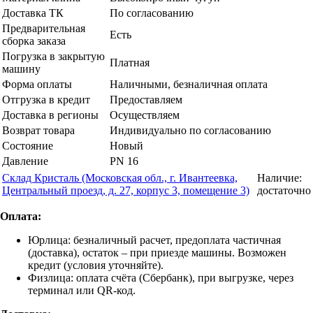
Доставка ТК
По согласованию
Предварительная
Есть
сборка заказа
Погрузка в закрытую
Платная
машину
Форма оплаты
Наличными, безналичная оплата
Отгрузка в кредит
Предоставляем
Доставка в регионы
Осуществляем
Возврат товара
Индивидуально по согласованию
Состояние
Новый
Давление
PN 16
Склад Кристаль (Московская обл., г. Ивантеевка,
Наличие:
Центральный проезд, д. 27, корпус 3, помещение 3)
достаточно
Оплата:
Юрлица: безналичный расчет, предоплата частичная
(доставка), остаток – при приезде машины. Возможен
кредит (условия уточняйте).
Физлица: оплата счёта (Сбербанк), при выгрузке, через
терминал или QR-код.