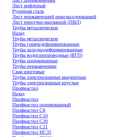
Лист оцинкованный
Лист рифленый
Рулонная сталь
Лист нержавеющий никельсодержащий
Лист просечно-вытяжной (ПВЛ)
Трубы металлические
Назад
Трубы металлические
Трубы горячедеформированные
Трубы холоднодеформированные
Трубы водогазопроводные (ВГП)
Трубы оцинкованные
Трубы нержавеющие
Сваи винтовые
Трубы электросварные квадратные
Трубы электросварные круглые
Профнастил
Назад
Профнастил
Профнастил оцинкованный
Профнастил С8
Профнастил С10
Профнастил С20
Профнастил С21
Профнастил НС35