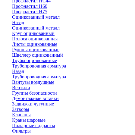
Профнастил НС44
Профнастил Н60
Профнастил Н75
Оцинкованный металл
Назад
Оцинкованный металл
Круг оцинкованный
Полоса оцинкованная
Листы оцинкованные
Рулоны оцинкованные
Швеллер оцинкованный
Трубы оцинкованные
Трубопроводная арматура
Назад
Трубопроводная арматура
Вантузы воздушные
Вентили
Группы безопасности
Демонтажные вставки
Задвижки чугунные
Затворы
Клапаны
Краны шаровые
Пожарные гидранты
Фильтры