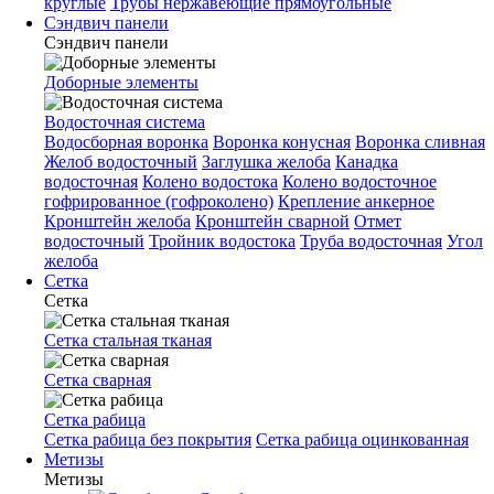
круглые
Трубы нержавеющие прямоугольные
Сэндвич панели
Сэндвич панели
Доборные элементы
Водосточная система
Водосборная воронка
Воронка конусная
Воронка сливная
Желоб водосточный
Заглушка желоба
Канадка
водосточная
Колено водостока
Колено водосточное
гофрированное (гофроколено)
Крепление анкерное
Кронштейн желоба
Кронштейн сварной
Отмет
водосточный
Тройник водостока
Труба водосточная
Угол
желоба
Сетка
Сетка
Сетка стальная тканая
Сетка сварная
Сетка рабица
Сетка рабица без покрытия
Сетка рабица оцинкованная
Метизы
Метизы