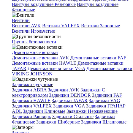
Вантузы воздушные Резьбовые
Вантузы воздушные
Фланцевые
Вентили
Вентили AVK
Вентили VALFEX
Вентили Запорные
Вентили Игольчатые
Группы безопасности
Демонтажные вставки
Демонтажные вставки AVK
Демонтажные вставки FAF
Демонтажные вставки HAWLE
Демонтажные вставки
JAFAR
Демонтажные вставки VGA
Демонтажные вставки
VIKING JOHNSON
Задвижки чугунные
Задвижки ABRA
Задвижки AVK
Задвижки C
электроприводом
Задвижки DENDOR
Задвижки FAF
Задвижки HAWLE
Задвижки JAFAR
Задвижки VAG
Задвижки VALFEX
Задвижки VGA
Задвижки ГРАНАР
ADL
Задвижки Клиновые
Задвижки Нержавеющие
Задвижки Рашворк
Задвижки Стальные
Задвижки
Фланцевые
Задвижки Шиберные
Задвижки Шланговые
Затворы