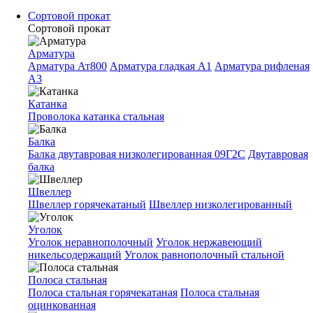
Сортовой прокат
Сортовой прокат
Арматура
Арматура Ат800
Арматура гладкая A1
Арматура рифленая
A3
Катанка
Проволока катанка стальная
Балка
Балка двутавровая низколегированная 09Г2С
Двутавровая
балка
Швеллер
Швеллер горячекатаный
Швеллер низколегированный
Уголок
Уголок неравнополочный
Уголок нержавеющий
никельсодержащий
Уголок равнополочный стальной
Полоса стальная
Полоса стальная горячекатаная
Полоса стальная
оцинкованная