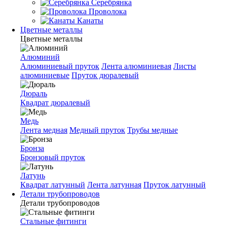
Серебрянка
Проволока
Канаты
Цветные металлы
Цветные металлы
Алюминий
Алюминиевый пруток
Лента алюминиевая
Листы
алюминиевые
Пруток дюралевый
Дюраль
Квадрат дюралевый
Медь
Лента медная
Медный пруток
Трубы медные
Бронза
Бронзовый пруток
Латунь
Квадрат латунный
Лента латунная
Пруток латунный
Детали трубопроводов
Детали трубопроводов
Стальные фитинги