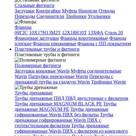
Стальные фитинги
Заглушки
Контргайки
Муфты
Ниппели
Отводы
Переходы
Соединители
Тройники
Угольники
Фланцы
09Г2С
10Х17Н13М2Т
12Х18Н10Т
13ХФА
Сталь 20
Фланцевые заглушки
Фланцы воротниковые
Фланцы
плоские
Фланцы прижимные
Фланцы с ПП покрытием
Пластиковые трубы и фитинги
Пластиковые трубы и фитинги
Полимерные фитинги
Заглушки концевые Wavin
Муфты соединительные
Wavin
Патрубки переходные Wavin
Переходы с
дренажной трубы на гладкую Wavin
Тройники Wavin
Трубы дренажные
Трубы дренажные ПНД ПВД двухстенные с фильтром
Трубы дренажные MAGNUM BLACK PE
Трубы
дренажные MAGNUM PE
Трубы дренажные
гофрированные Wavin ПВХ без фильтра
Трубы
дренажные гофрированные Wavin ПВХ с
геотекстильным фильтром
Трубы дренажные
гофрированные Wavin ПВХ с фильтром из кокосового