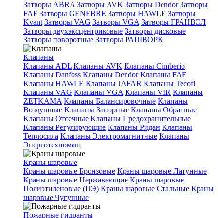
Затворы ABRA
Затворы AVK
Затворы Dendor
Затворы
FAF
Затворы GENEBRE
Затворы HAWLE
Затворы
Kvant
Затворы VAG
Затворы VGA
Затворы ГРАНВЭЛ
Затворы двухэксцентриковые
Затворы дисковые
Затворы поворотные
Затворы РАШВОРК
Клапаны
Клапаны ADL
Клапаны AVK
Клапаны Cimberio
Клапаны Danfoss
Клапаны Dendor
Клапаны FAF
Клапаны HAWLE
Клапаны JAFAR
Клапаны Tecofi
Клапаны VAG
Клапаны VGA
Клапаны VIR
Клапаны
ZETKAMA
Клапаны Балансировочные
Клапаны
Воздушные
Клапаны Запорные
Клапаны Обратные
Клапаны Отсечные
Клапаны Предохранительные
Клапаны Регулирующие
Клапаны Ридан
Клапаны
Теплосила
Клапаны Электромагнитные
Клапаны
Энерготехномаш
Краны шаровые
Краны шаровые Бронзовые
Краны шаровые Латунные
Краны шаровые Нержавеющие
Краны шаровые
Полиэтиленовые (ПЭ)
Краны шаровые Стальные
Краны
шаровые Чугунные
Пожарные гидранты