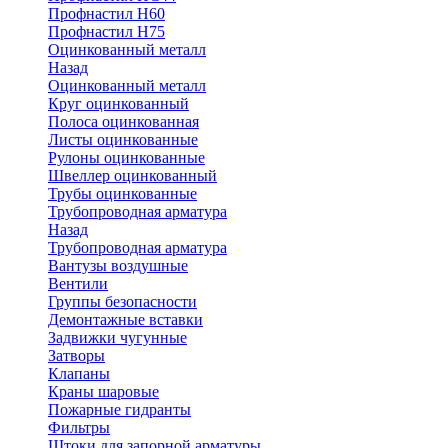
Профнастил Н60
Профнастил Н75
Оцинкованный металл
Назад
Оцинкованный металл
Круг оцинкованный
Полоса оцинкованная
Листы оцинкованные
Рулоны оцинкованные
Швеллер оцинкованный
Трубы оцинкованные
Трубопроводная арматура
Назад
Трубопроводная арматура
Вантузы воздушные
Вентили
Группы безопасности
Демонтажные вставки
Задвижки чугунные
Затворы
Клапаны
Краны шаровые
Пожарные гидранты
Фильтры
Штоки для запорной арматуры