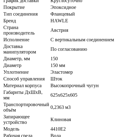
График доставки
Круглосуточно
Покрытие
Эпоксидное
Тип соединения
Фланцевый
Бренд
HAWLE
Страна
Австрия
производитель
Исполнение
С вертикальным соединением
Доставка
По согласованию
манипулятором
Диаметр, мм
150
Диаметр
150 мм
Уплотнение
Эластомер
Способ управления
Шток
Материал корпуса
Высокопрочный чугун
Габариты ДхШхВ,
625х625х605
мм
Транспортировочный
0,2363 м3
объём
Запирающее
Клиновая
устройство
Модель
4410E2
Рабочая среда
Вода