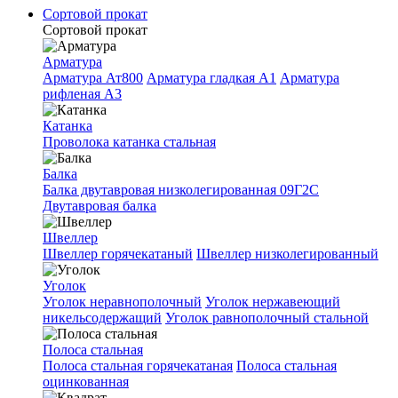
Сортовой прокат
Сортовой прокат
Арматура
Арматура Ат800
Арматура гладкая A1
Арматура
рифленая A3
Катанка
Проволока катанка стальная
Балка
Балка двутавровая низколегированная 09Г2С
Двутавровая балка
Швеллер
Швеллер горячекатаный
Швеллер низколегированный
Уголок
Уголок неравнополочный
Уголок нержавеющий
никельсодержащий
Уголок равнополочный стальной
Полоса стальная
Полоса стальная горячекатаная
Полоса стальная
оцинкованная