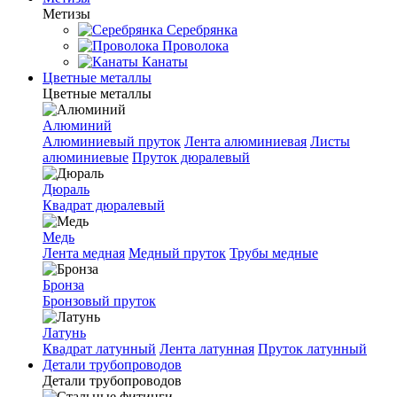
Метизы
Серебрянка
Проволока
Канаты
Цветные металлы
Цветные металлы
Алюминий
Алюминиевый пруток
Лента алюминиевая
Листы
алюминиевые
Пруток дюралевый
Дюраль
Квадрат дюралевый
Медь
Лента медная
Медный пруток
Трубы медные
Бронза
Бронзовый пруток
Латунь
Квадрат латунный
Лента латунная
Пруток латунный
Детали трубопроводов
Детали трубопроводов