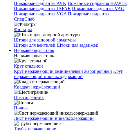
Пожарные гидранты AVK
Пожарные гидранты HAWLE
Пожарные гидранты JAFAR
Пожарные гидранты VAG
Пожарные гидранты VGA
Пожарные гидранты
СпецСнаб
Фильтры
Штоки для запорной арматуры
Штоки для вентилей
Штоки для задвижек
Нержавеющая сталь
Нержавеющая сталь
Круг стальной
Круг нержавеющий безникелевый жаропрочный
Круг
нержавеющий никельсодержащий
Квадрат нержавеющий
Шестигранник
Полоса
Лист нержавеющий никельсодержащий
Трубы нержавеющие