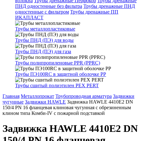
волокна
Трубы дренажные Перфокор
Трубы дренажные
ПНД одностенные без фильтра
Трубы дренажные ПНД
одностенные с фильтром
Трубы дренажные ПП
ИКАПЛАСТ
Трубы металлопластиковые
Трубы ПНД (ПЭ) для воды
Трубы ПНД (ПЭ) для газа
Трубы полипропиленовые PPR (PPRC)
Трубы ПЭ100RC в защитной оболочке PP
Трубы сшитый полиэтилен PEX PERT
Главная
Металлопрокат
Трубопроводная арматура
Задвижки
чугунные
Задвижки HAWLE
Задвижка HAWLE 4410E2 DN
150/4 PN 16 фланцевая клиновая чугунная с обрезиненным
клином типа Комби-IV с пожарной подставкой
Задвижка HAWLE 4410E2 DN
150/4 PN 16 фланцевая