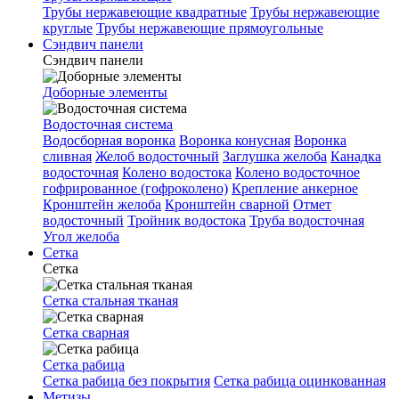
Трубы нержавеющие квадратные
Трубы нержавеющие
круглые
Трубы нержавеющие прямоугольные
Сэндвич панели
Сэндвич панели
Доборные элементы
Водосточная система
Водосборная воронка
Воронка конусная
Воронка
сливная
Желоб водосточный
Заглушка желоба
Канадка
водосточная
Колено водостока
Колено водосточное
гофрированное (гофроколено)
Крепление анкерное
Кронштейн желоба
Кронштейн сварной
Отмет
водосточный
Тройник водостока
Труба водосточная
Угол желоба
Сетка
Сетка
Сетка стальная тканая
Сетка сварная
Сетка рабица
Сетка рабица без покрытия
Сетка рабица оцинкованная
Метизы