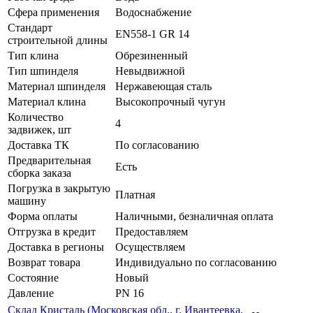
Сфера применения
Водоснабжение
Стандарт
EN558-1 GR 14
строительной длины
Тип клина
Обрезиненный
Тип шпинделя
Невыдвижной
Материал шпинделя
Нержавеющая сталь
Материал клина
Высокопрочный чугун
Количество
4
задвижек, шт
Доставка ТК
По согласованию
Предварительная
Есть
сборка заказа
Погрузка в закрытую
Платная
машину
Форма оплаты
Наличными, безналичная оплата
Отгрузка в кредит
Предоставляем
Доставка в регионы
Осуществляем
Возврат товара
Индивидуально по согласованию
Состояние
Новый
Давление
PN 16
Склад Кристаль (Московская обл., г. Ивантеевка,