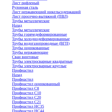
Лист рифленый
Рулонная сталь
Лист нержавеющий никельсодержащий
Лист просечно-вытяжной (ПВЛ)
Трубы металлические
Назад
Трубы металлические
Трубы горячедеформированные
Трубы холоднодеформированные
Трубы водогазопроводные (ВГП)
Трубы оцинкованные
Трубы нержавеющие
Сваи винтовые
Трубы электросварные квадратные
Трубы электросварные круглые
Профнастил
Назад
Профнастил
Профнастил оцинкованный
Профнастил С8
Профнастил С10
Профнастил С20
Профнастил С21
Профнастил НС35
Профнастил НС44