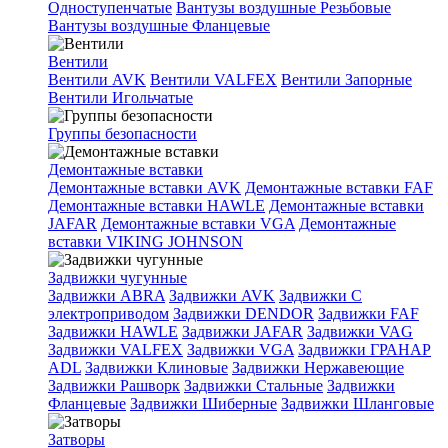
Одноступенчатые
Вантузы воздушные Резьбовые
Вантузы воздушные Фланцевые
Вентили
Вентили AVK
Вентили VALFEX
Вентили Запорные
Вентили Игольчатые
Группы безопасности
Демонтажные вставки
Демонтажные вставки AVK
Демонтажные вставки FAF
Демонтажные вставки HAWLE
Демонтажные вставки
JAFAR
Демонтажные вставки VGA
Демонтажные
вставки VIKING JOHNSON
Задвижки чугунные
Задвижки ABRA
Задвижки AVK
Задвижки C
электроприводом
Задвижки DENDOR
Задвижки FAF
Задвижки HAWLE
Задвижки JAFAR
Задвижки VAG
Задвижки VALFEX
Задвижки VGA
Задвижки ГРАНАР
ADL
Задвижки Клиновые
Задвижки Нержавеющие
Задвижки Рашворк
Задвижки Стальные
Задвижки
Фланцевые
Задвижки Шиберные
Задвижки Шланговые
Затворы