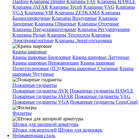
Danfoss
Клапаны Dendor
Клапаны FAF
Клапаны HAWLE
Клапаны JAFAR
Клапаны Tecofi
Клапаны VAG
Клапаны
VGA
Клапаны VIR
Клапаны ZETKAMA
Клапаны
Балансировочные
Клапаны Воздушные
Клапаны
Запорные
Клапаны Обратные
Клапаны Отсечные
Клапаны Предохранительные
Клапаны Регулирующие
Клапаны Ридан
Клапаны Теплосила
Клапаны
Электромагнитные
Клапаны Энерготехномаш
Краны шаровые
Краны шаровые Бронзовые
Краны шаровые Латунные
Краны шаровые Нержавеющие
Краны шаровые
Полиэтиленовые (ПЭ)
Краны шаровые Стальные
Краны
шаровые Чугунные
Пожарные гидранты
Пожарные гидранты AVK
Пожарные гидранты HAWLE
Пожарные гидранты JAFAR
Пожарные гидранты VAG
Пожарные гидранты VGA
Пожарные гидранты СпецСнаб
Фильтры
Штоки для запорной арматуры
Штоки для вентилей
Штоки для задвижек
Нержавеющая сталь