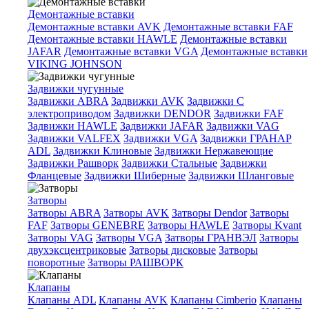
Демонтажные вставки
Демонтажные вставки AVK
Демонтажные вставки FAF
Демонтажные вставки HAWLE
Демонтажные вставки
JAFAR
Демонтажные вставки VGA
Демонтажные вставки
VIKING JOHNSON
Задвижки чугунные
Задвижки ABRA
Задвижки AVK
Задвижки C
электроприводом
Задвижки DENDOR
Задвижки FAF
Задвижки HAWLE
Задвижки JAFAR
Задвижки VAG
Задвижки VALFEX
Задвижки VGA
Задвижки ГРАНАР
ADL
Задвижки Клиновые
Задвижки Нержавеющие
Задвижки Рашворк
Задвижки Стальные
Задвижки
Фланцевые
Задвижки Шиберные
Задвижки Шланговые
Затворы
Затворы ABRA
Затворы AVK
Затворы Dendor
Затворы
FAF
Затворы GENEBRE
Затворы HAWLE
Затворы Kvant
Затворы VAG
Затворы VGA
Затворы ГРАНВЭЛ
Затворы
двухэксцентриковые
Затворы дисковые
Затворы
поворотные
Затворы РАШВОРК
Клапаны
Клапаны ADL
Клапаны AVK
Клапаны Cimberio
Клапаны