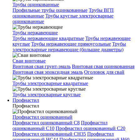
Трубы оцинкованные
Профильные трубы оцинкованные
Трубы ВГП
оцинкованные
Трубы круглые электросварные
оцинкованные
Трубы нержавеющие
Трубы нержавеющие квадратные
Трубы нержавеющие
круглые
Трубы нержавеющие прямоугольные
Трубы
электросварные нержавеющие (большие диаметры)
Сваи винтовые
Винтовая свая грунт-эмаль
Винтовая свая оцинкованная
Винтовая свая эпоксидная эмаль
Оголовок для свай
Трубы электросварные квадратные
Трубы электросварные круглые
Профнастил
Профнастил
Профнастил оцинкованный
Профнастил оцинкованный С8
Профнастил
оцинкованный С10
Профнастил оцинкованный С20
Профнастил оцинкованный СН35
Профнастил
оцинкованный НС44
Профнастил оцинкованный Н60