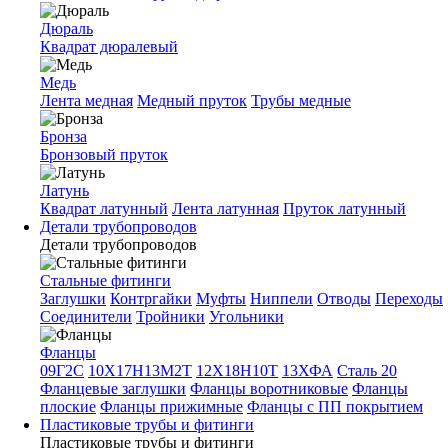
Дюраль
Квадрат дюралевый
Медь
Лента медная
Медный пруток
Трубы медные
Бронза
Бронзовый пруток
Латунь
Квадрат латунный
Лента латунная
Пруток латунный
Детали трубопроводов
Детали трубопроводов
Стальные фитинги
Заглушки
Контргайки
Муфты
Ниппели
Отводы
Переходы
Соединители
Тройники
Угольники
Фланцы
09Г2С
10Х17Н13М2Т
12Х18Н10Т
13ХФА
Сталь 20
Фланцевые заглушки
Фланцы воротниковые
Фланцы
плоские
Фланцы прижимные
Фланцы с ПП покрытием
Пластиковые трубы и фитинги
Пластиковые трубы и фитинги