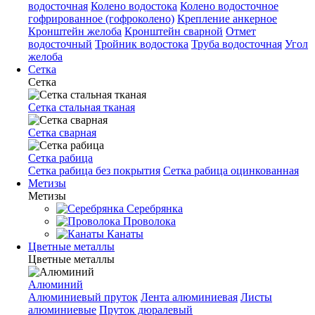
водосточная
Колено водостока
Колено водосточное
гофрированное (гофроколено)
Крепление анкерное
Кронштейн желоба
Кронштейн сварной
Отмет
водосточный
Тройник водостока
Труба водосточная
Угол
желоба
Сетка
Сетка
Сетка стальная тканая
Сетка сварная
Сетка рабица
Сетка рабица без покрытия
Сетка рабица оцинкованная
Метизы
Метизы
Серебрянка
Проволока
Канаты
Цветные металлы
Цветные металлы
Алюминий
Алюминиевый пруток
Лента алюминиевая
Листы
алюминиевые
Пруток дюралевый