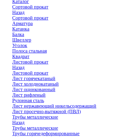
Каталог
Сортовой прокат
Назад
Сортовой прокат
Арматура
Катанка
Балка
Швеллер
Уголок
Полоса стальная
Квадрат
Листовой прокат
Назад
Листовой прокат
Лист горячекатаный
Лист холоднокатаный
Лист оцинкованный
Лист рифленый
Рулонная сталь
Лист нержавеющий никельсодержащий
Лист просечно-вытяжной (ПВЛ)
Трубы металлические
Назад
Трубы металлические
Трубы горячедеформированные