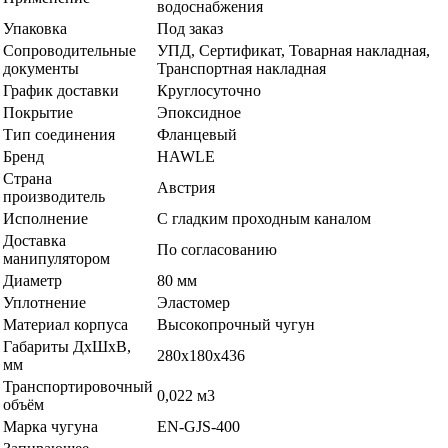
водоснабжения
Упаковка
Под заказ
Сопроводительные
УПД, Сертификат, Товарная накладная,
документы
Транспортная накладная
График доставки
Круглосуточно
Покрытие
Эпоксидное
Тип соединения
Фланцевый
Бренд
HAWLE
Страна
Австрия
производитель
Исполнение
С гладким проходным каналом
Доставка
По согласованию
манипулятором
Диаметр
80 мм
Уплотнение
Эластомер
Материал корпуса
Высокопрочный чугун
Габариты ДхШхВ,
280х180х436
мм
Транспортировочный
0,022 м3
объём
Марка чугуна
EN-GJS-400