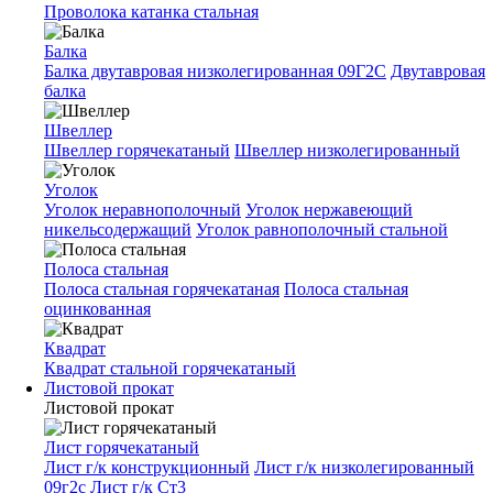
Проволока катанка стальная
Балка
Балка двутавровая низколегированная 09Г2С
Двутавровая
балка
Швеллер
Швеллер горячекатаный
Швеллер низколегированный
Уголок
Уголок неравнополочный
Уголок нержавеющий
никельсодержащий
Уголок равнополочный стальной
Полоса стальная
Полоса стальная горячекатаная
Полоса стальная
оцинкованная
Квадрат
Квадрат стальной горячекатаный
Листовой прокат
Листовой прокат
Лист горячекатаный
Лист г/к конструкционный
Лист г/к низколегированный
09г2с
Лист г/к Ст3