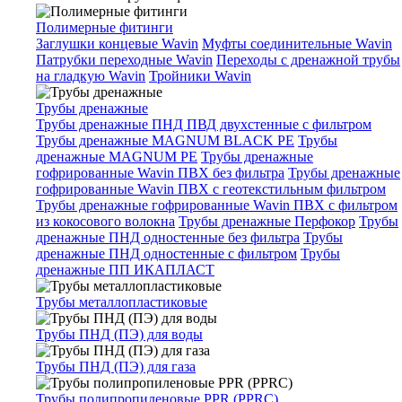
Полимерные фитинги
Заглушки концевые Wavin
Муфты соединительные Wavin
Патрубки переходные Wavin
Переходы с дренажной трубы
на гладкую Wavin
Тройники Wavin
Трубы дренажные
Трубы дренажные ПНД ПВД двухстенные с фильтром
Трубы дренажные MAGNUM BLACK PE
Трубы
дренажные MAGNUM PE
Трубы дренажные
гофрированные Wavin ПВХ без фильтра
Трубы дренажные
гофрированные Wavin ПВХ с геотекстильным фильтром
Трубы дренажные гофрированные Wavin ПВХ с фильтром
из кокосового волокна
Трубы дренажные Перфокор
Трубы
дренажные ПНД одностенные без фильтра
Трубы
дренажные ПНД одностенные с фильтром
Трубы
дренажные ПП ИКАПЛАСТ
Трубы металлопластиковые
Трубы ПНД (ПЭ) для воды
Трубы ПНД (ПЭ) для газа
Трубы полипропиленовые PPR (PPRC)