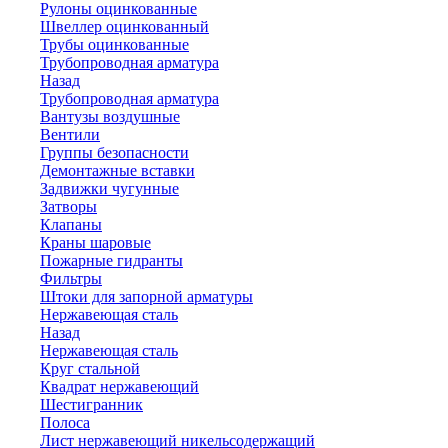
Рулоны оцинкованные
Швеллер оцинкованный
Трубы оцинкованные
Трубопроводная арматура
Назад
Трубопроводная арматура
Вантузы воздушные
Вентили
Группы безопасности
Демонтажные вставки
Задвижки чугунные
Затворы
Клапаны
Краны шаровые
Пожарные гидранты
Фильтры
Штоки для запорной арматуры
Нержавеющая сталь
Назад
Нержавеющая сталь
Круг стальной
Квадрат нержавеющий
Шестигранник
Полоса
Лист нержавеющий никельсодержащий