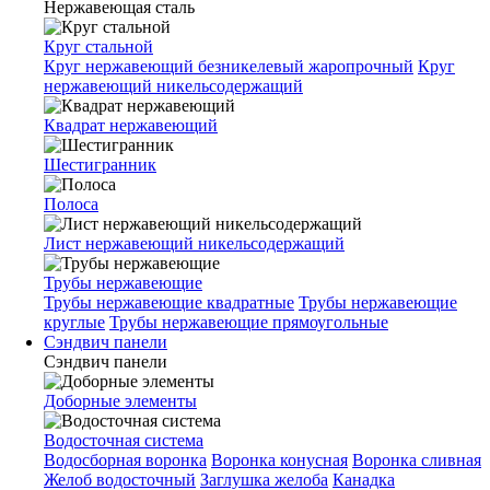
Нержавеющая сталь
Круг стальной
Круг нержавеющий безникелевый жаропрочный
Круг
нержавеющий никельсодержащий
Квадрат нержавеющий
Шестигранник
Полоса
Лист нержавеющий никельсодержащий
Трубы нержавеющие
Трубы нержавеющие квадратные
Трубы нержавеющие
круглые
Трубы нержавеющие прямоугольные
Сэндвич панели
Сэндвич панели
Доборные элементы
Водосточная система
Водосборная воронка
Воронка конусная
Воронка сливная
Желоб водосточный
Заглушка желоба
Канадка