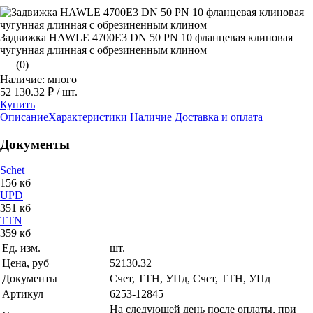
Задвижка HAWLE 4700Е3 DN 50 PN 10 фланцевая клиновая
чугунная длинная с обрезиненным клином
(0)
Наличие: много
52 130.32 ₽
/ шт.
Купить
Описание
Характеристики
Наличие
Доставка и оплата
Документы
Schet
156 кб
UPD
351 кб
TTN
359 кб
Ед. изм.
шт.
Цена, руб
52130.32
Документы
Счет, ТТН, УПд, Счет, ТТН, УПд
Артикул
6253-12845
На следующей день после оплаты, при