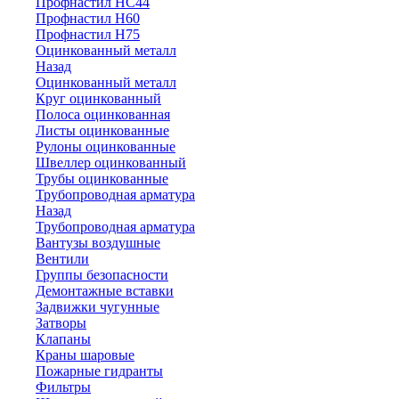
Профнастил НС44
Профнастил Н60
Профнастил Н75
Оцинкованный металл
Назад
Оцинкованный металл
Круг оцинкованный
Полоса оцинкованная
Листы оцинкованные
Рулоны оцинкованные
Швеллер оцинкованный
Трубы оцинкованные
Трубопроводная арматура
Назад
Трубопроводная арматура
Вантузы воздушные
Вентили
Группы безопасности
Демонтажные вставки
Задвижки чугунные
Затворы
Клапаны
Краны шаровые
Пожарные гидранты
Фильтры