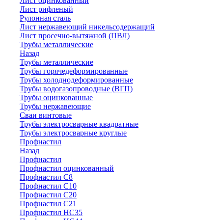
Лист оцинкованный
Лист рифленый
Рулонная сталь
Лист нержавеющий никельсодержащий
Лист просечно-вытяжной (ПВЛ)
Трубы металлические
Назад
Трубы металлические
Трубы горячедеформированные
Трубы холоднодеформированные
Трубы водогазопроводные (ВГП)
Трубы оцинкованные
Трубы нержавеющие
Сваи винтовые
Трубы электросварные квадратные
Трубы электросварные круглые
Профнастил
Назад
Профнастил
Профнастил оцинкованный
Профнастил С8
Профнастил С10
Профнастил С20
Профнастил С21
Профнастил НС35