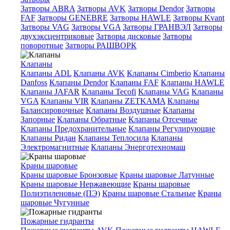
Затворы ABRA
Затворы AVK
Затворы Dendor
Затворы
FAF
Затворы GENEBRE
Затворы HAWLE
Затворы Kvant
Затворы VAG
Затворы VGA
Затворы ГРАНВЭЛ
Затворы
двухэксцентриковые
Затворы дисковые
Затворы
поворотные
Затворы РАШВОРК
Клапаны
Клапаны ADL
Клапаны AVK
Клапаны Cimberio
Клапаны
Danfoss
Клапаны Dendor
Клапаны FAF
Клапаны HAWLE
Клапаны JAFAR
Клапаны Tecofi
Клапаны VAG
Клапаны
VGA
Клапаны VIR
Клапаны ZETKAMA
Клапаны
Балансировочные
Клапаны Воздушные
Клапаны
Запорные
Клапаны Обратные
Клапаны Отсечные
Клапаны Предохранительные
Клапаны Регулирующие
Клапаны Ридан
Клапаны Теплосила
Клапаны
Электромагнитные
Клапаны Энерготехномаш
Краны шаровые
Краны шаровые Бронзовые
Краны шаровые Латунные
Краны шаровые Нержавеющие
Краны шаровые
Полиэтиленовые (ПЭ)
Краны шаровые Стальные
Краны
шаровые Чугунные
Пожарные гидранты