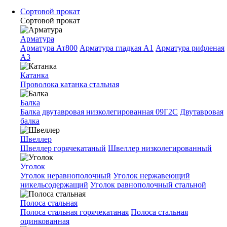
Сортовой прокат
Сортовой прокат
Арматура
Арматура Ат800
Арматура гладкая A1
Арматура рифленая
A3
Катанка
Проволока катанка стальная
Балка
Балка двутавровая низколегированная 09Г2С
Двутавровая
балка
Швеллер
Швеллер горячекатаный
Швеллер низколегированный
Уголок
Уголок неравнополочный
Уголок нержавеющий
никельсодержащий
Уголок равнополочный стальной
Полоса стальная
Полоса стальная горячекатаная
Полоса стальная
оцинкованная