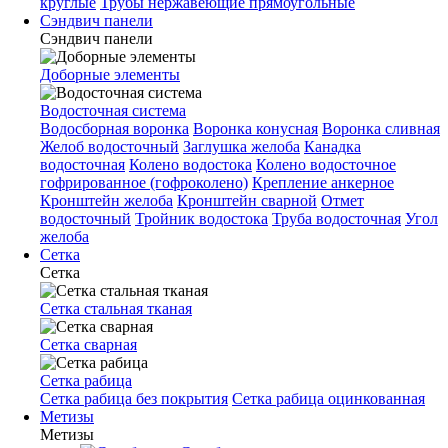
круглые
Трубы нержавеющие прямоугольные
Сэндвич панели
Сэндвич панели
Доборные элементы
Водосточная система
Водосборная воронка
Воронка конусная
Воронка сливная
Желоб водосточный
Заглушка желоба
Канадка
водосточная
Колено водостока
Колено водосточное
гофрированное (гофроколено)
Крепление анкерное
Кронштейн желоба
Кронштейн сварной
Отмет
водосточный
Тройник водостока
Труба водосточная
Угол
желоба
Сетка
Сетка
Сетка стальная тканая
Сетка сварная
Сетка рабица
Сетка рабица без покрытия
Сетка рабица оцинкованная
Метизы
Метизы