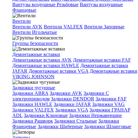
Вантузы воздушные Резьбовые
Вантузы воздушные
Фланцевые
Вентили
Вентили AVK
Вентили VALFEX
Вентили Запорные
Вентили Игольчатые
Группы безопасности
Демонтажные вставки
Демонтажные вставки AVK
Демонтажные вставки FAF
Демонтажные вставки HAWLE
Демонтажные вставки
JAFAR
Демонтажные вставки VGA
Демонтажные вставки
VIKING JOHNSON
Задвижки чугунные
Задвижки ABRA
Задвижки AVK
Задвижки C
электроприводом
Задвижки DENDOR
Задвижки FAF
Задвижки HAWLE
Задвижки JAFAR
Задвижки VAG
Задвижки VALFEX
Задвижки VGA
Задвижки ГРАНАР
ADL
Задвижки Клиновые
Задвижки Нержавеющие
Задвижки Рашворк
Задвижки Стальные
Задвижки
Фланцевые
Задвижки Шиберные
Задвижки Шланговые
Затворы