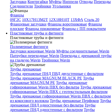
Заглушки
Контргайки
Муфты
Ниппели
Отводы
Переходы
Соединители
Тройники
Угольники
Фланцы
09Г2С
10Х17Н13М2Т
12Х18Н10Т
13ХФА
Сталь 20
Фланцевые заглушки
Фланцы воротниковые
Фланцы
плоские
Фланцы прижимные
Фланцы с ПП покрытием
Пластиковые трубы и фитинги
Пластиковые трубы и фитинги
Полимерные фитинги
Заглушки концевые Wavin
Муфты соединительные Wavin
Патрубки переходные Wavin
Переходы с дренажной трубы
на гладкую Wavin
Тройники Wavin
Трубы дренажные
Трубы дренажные ПНД ПВД двухстенные с фильтром
Трубы дренажные MAGNUM BLACK PE
Трубы
дренажные MAGNUM PE
Трубы дренажные
гофрированные Wavin ПВХ без фильтра
Трубы дренажные
гофрированные Wavin ПВХ с геотекстильным фильтром
Трубы дренажные гофрированные Wavin ПВХ с фильтром
из кокосового волокна
Трубы дренажные Перфокор
Трубы
дренажные ПНД одностенные без фильтра
Трубы
дренажные ПНД одностенные с фильтром
Трубы