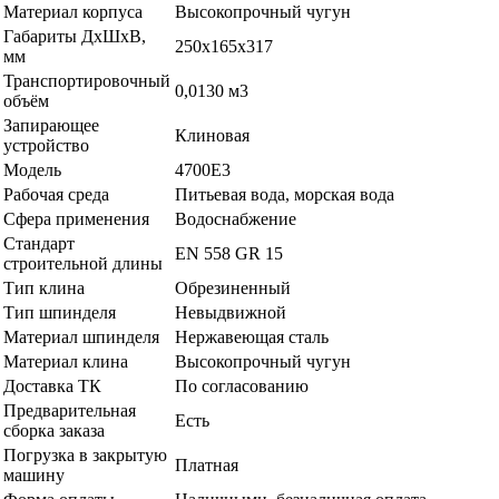
Материал корпуса
Высокопрочный чугун
Габариты ДхШхВ,
250х165х317
мм
Транспортировочный
0,0130 м3
объём
Запирающее
Клиновая
устройство
Модель
4700E3
Рабочая среда
Питьевая вода, морская вода
Сфера применения
Водоснабжение
Стандарт
EN 558 GR 15
строительной длины
Тип клина
Обрезиненный
Тип шпинделя
Невыдвижной
Материал шпинделя
Нержавеющая сталь
Материал клина
Высокопрочный чугун
Доставка ТК
По согласованию
Предварительная
Есть
сборка заказа
Погрузка в закрытую
Платная
машину