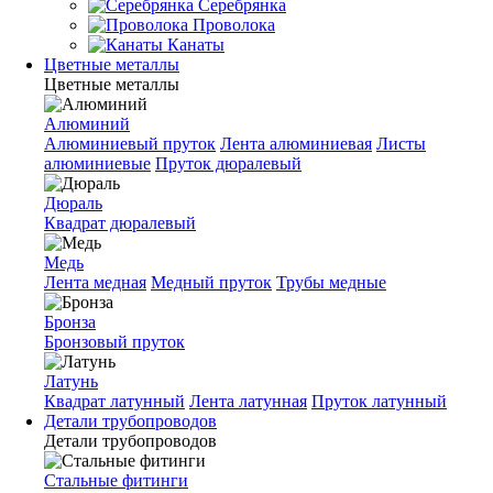
Серебрянка
Проволока
Канаты
Цветные металлы
Цветные металлы
Алюминий
Алюминиевый пруток
Лента алюминиевая
Листы
алюминиевые
Пруток дюралевый
Дюраль
Квадрат дюралевый
Медь
Лента медная
Медный пруток
Трубы медные
Бронза
Бронзовый пруток
Латунь
Квадрат латунный
Лента латунная
Пруток латунный
Детали трубопроводов
Детали трубопроводов
Стальные фитинги