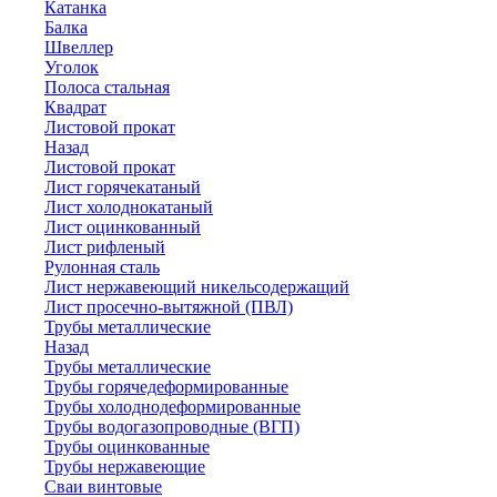
Катанка
Балка
Швеллер
Уголок
Полоса стальная
Квадрат
Листовой прокат
Назад
Листовой прокат
Лист горячекатаный
Лист холоднокатаный
Лист оцинкованный
Лист рифленый
Рулонная сталь
Лист нержавеющий никельсодержащий
Лист просечно-вытяжной (ПВЛ)
Трубы металлические
Назад
Трубы металлические
Трубы горячедеформированные
Трубы холоднодеформированные
Трубы водогазопроводные (ВГП)
Трубы оцинкованные
Трубы нержавеющие
Сваи винтовые