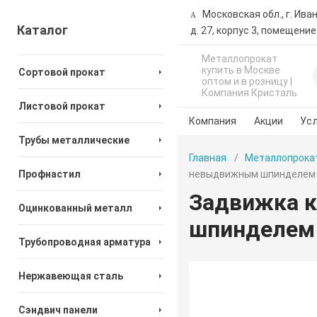
Московская обл., г. Ива
Каталог
д. 27, корпус 3, помещение
Металлопрокат
купить в Москве
Сортовой прокат
оптом и в розницу |
Компания Кристаль
Листовой прокат
Компания
Акции
Усл
Трубы металлические
Главная
Металлопрока
Профнастил
невыдвижным шпинделем 
Задвижка к
Оцинкованный металл
шпинделем 
Трубопроводная арматура
Нержавеющая сталь
Сэндвич панели