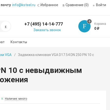
 почту
info@ksteel.ru
Избранное
Сравнение
(0)
Войти
0
+7 (495) 14-14-777
Корзина
Поиск
0 ₽
Заказать звонок
рат
Контакты
ки VGA
Задвижка клиновая VGA D17.54 DN 250 PN 10 с
 PN 10 с невыдвижным
ложения
Наличие: много