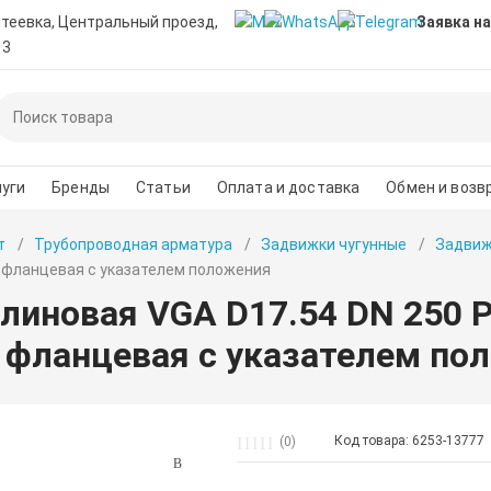
нтеевка, Центральный проезд,
Заявка на
 3
уги
Бренды
Статьи
Оплата и доставка
Обмен и возв
т
Трубопроводная арматура
Задвижки чугунные
Задвиж
фланцевая с указателем положения
линовая VGA D17.54 DN 250
фланцевая с указателем по
Код товара: 6253-13777
(0)