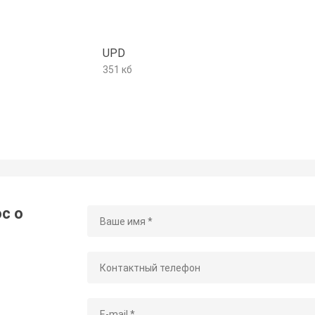
UPD
351 кб
с о