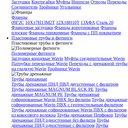
Заглушки
Контргайки
Муфты
Ниппели
Отводы
Переходы
Соединители
Тройники
Угольники
Фланцы
09Г2С
10Х17Н13М2Т
12Х18Н10Т
13ХФА
Сталь 20
Фланцевые заглушки
Фланцы воротниковые
Фланцы
плоские
Фланцы прижимные
Фланцы с ПП покрытием
Пластиковые трубы и фитинги
Пластиковые трубы и фитинги
Полимерные фитинги
Заглушки концевые Wavin
Муфты соединительные Wavin
Патрубки переходные Wavin
Переходы с дренажной трубы
на гладкую Wavin
Тройники Wavin
Трубы дренажные
Трубы дренажные ПНД ПВД двухстенные с фильтром
Трубы дренажные MAGNUM BLACK PE
Трубы
дренажные MAGNUM PE
Трубы дренажные
гофрированные Wavin ПВХ без фильтра
Трубы дренажные
гофрированные Wavin ПВХ с геотекстильным фильтром
Трубы дренажные гофрированные Wavin ПВХ с фильтром
из кокосового волокна
Трубы дренажные Перфокор
Трубы
дренажные ПНД одностенные без фильтра
Трубы
дренажные ПНД одностенные с фильтром
Трубы