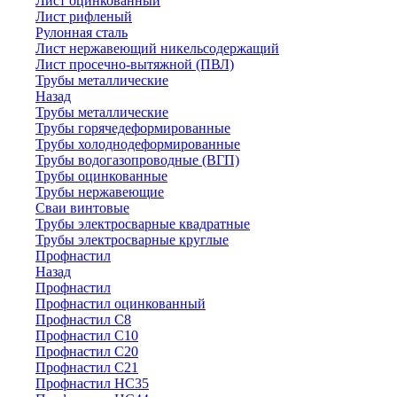
Лист оцинкованный
Лист рифленый
Рулонная сталь
Лист нержавеющий никельсодержащий
Лист просечно-вытяжной (ПВЛ)
Трубы металлические
Назад
Трубы металлические
Трубы горячедеформированные
Трубы холоднодеформированные
Трубы водогазопроводные (ВГП)
Трубы оцинкованные
Трубы нержавеющие
Сваи винтовые
Трубы электросварные квадратные
Трубы электросварные круглые
Профнастил
Назад
Профнастил
Профнастил оцинкованный
Профнастил С8
Профнастил С10
Профнастил С20
Профнастил С21
Профнастил НС35