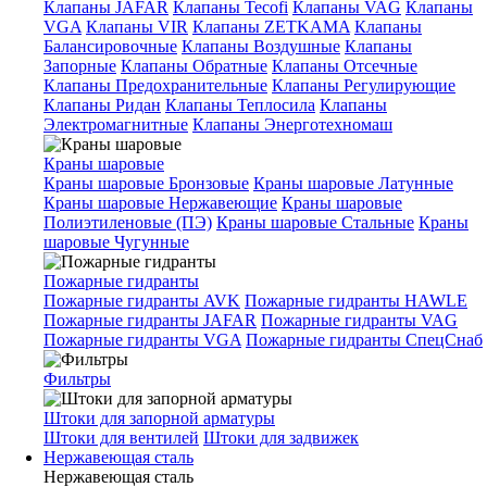
Клапаны JAFAR
Клапаны Tecofi
Клапаны VAG
Клапаны
VGA
Клапаны VIR
Клапаны ZETKAMA
Клапаны
Балансировочные
Клапаны Воздушные
Клапаны
Запорные
Клапаны Обратные
Клапаны Отсечные
Клапаны Предохранительные
Клапаны Регулирующие
Клапаны Ридан
Клапаны Теплосила
Клапаны
Электромагнитные
Клапаны Энерготехномаш
Краны шаровые
Краны шаровые Бронзовые
Краны шаровые Латунные
Краны шаровые Нержавеющие
Краны шаровые
Полиэтиленовые (ПЭ)
Краны шаровые Стальные
Краны
шаровые Чугунные
Пожарные гидранты
Пожарные гидранты AVK
Пожарные гидранты HAWLE
Пожарные гидранты JAFAR
Пожарные гидранты VAG
Пожарные гидранты VGA
Пожарные гидранты СпецСнаб
Фильтры
Штоки для запорной арматуры
Штоки для вентилей
Штоки для задвижек
Нержавеющая сталь
Нержавеющая сталь