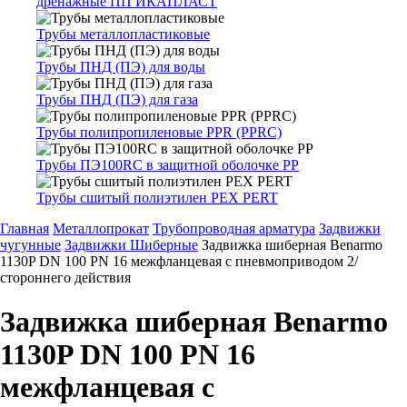
дренажные ПП ИКАПЛАСТ
Трубы металлопластиковые
Трубы ПНД (ПЭ) для воды
Трубы ПНД (ПЭ) для газа
Трубы полипропиленовые PPR (PPRC)
Трубы ПЭ100RC в защитной оболочке PP
Трубы сшитый полиэтилен PEX PERT
Главная
Металлопрокат
Трубопроводная арматура
Задвижки
чугунные
Задвижки Шиберные
Задвижка шиберная Benarmo
1130P DN 100 PN 16 межфланцевая с пневмоприводом 2/
стороннего действия
Задвижка шиберная Benarmo
1130P DN 100 PN 16
межфланцевая с