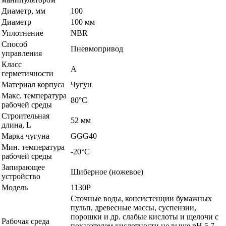
Диаметр, мм
100
Диаметр
100 мм
Уплотнение
NBR
Способ
Пневмопривод
управления
Класс
А
герметичности
Материал корпуса
Чугун
Макс. температура
80°C
рабочей среды
Строительная
52 мм
длина, L
Марка чугуна
GGG40
Мин. температура
-20°C
рабочей среды
Запирающее
Шиберное (ножевое)
устройство
Модель
1130P
Сточные воды, консистенции бумажных
пульп, древесные массы, суспензии,
порошки и др. слабые кислоты и щелочи с
Рабочая среда
показателем кислотности не выше pH 5.7-