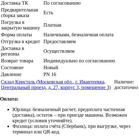
Доставка ТК
По согласованию
Предварительная
Есть
сборка заказа
Погрузка в
Платная
закрытую машину
Форма оплаты
Наличными, безналичная оплата
Отгрузка в кредит
Предоставляем
Доставка в
Осуществляем
регионы
Возврат товара
Индивидуально по согласованию
Состояние
Новый
Давление
PN 16
Склад Кристаль (Московская обл., г. Ивантеевка,
Наличие:
Центральный проезд, д. 27, корпус 3, помещение 3)
достаточно
Оплата:
Юрлица: безналичный расчет, предоплата частичная
(доставка), остаток – при приезде машины. Возможен
кредит (условия уточняйте).
Физлица: оплата счёта (Сбербанк), при выгрузке, через
терминал или QR-код.