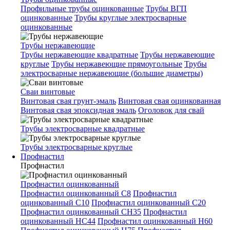
Профильные трубы оцинкованные
Трубы ВГП
оцинкованные
Трубы круглые электросварные
оцинкованные
Трубы нержавеющие
Трубы нержавеющие квадратные
Трубы нержавеющие
круглые
Трубы нержавеющие прямоугольные
Трубы
электросварные нержавеющие (большие диаметры)
Сваи винтовые
Винтовая свая грунт-эмаль
Винтовая свая оцинкованная
Винтовая свая эпоксидная эмаль
Оголовок для свай
Трубы электросварные квадратные
Трубы электросварные круглые
Профнастил
Профнастил
Профнастил оцинкованный
Профнастил оцинкованный С8
Профнастил
оцинкованный С10
Профнастил оцинкованный С20
Профнастил оцинкованный СН35
Профнастил
оцинкованный НС44
Профнастил оцинкованный Н60