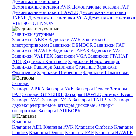
Демонтажные вставки
Демонтажные вставки AVK
Демонтажные вставки FAF
Демонтажные вставки HAWLE
Демонтажные вставки
JAFAR
Демонтажные вставки VGA
Демонтажные вставки
VIKING JOHNSON
Задвижки чугунные
Задвижки ABRA
Задвижки AVK
Задвижки C
электроприводом
Задвижки DENDOR
Задвижки FAF
Задвижки HAWLE
Задвижки JAFAR
Задвижки VAG
Задвижки VALFEX
Задвижки VGA
Задвижки ГРАНАР
ADL
Задвижки Клиновые
Задвижки Нержавеющие
Задвижки Рашворк
Задвижки Стальные
Задвижки
Фланцевые
Задвижки Шиберные
Задвижки Шланговые
Затворы
Затворы ABRA
Затворы AVK
Затворы Dendor
Затворы
FAF
Затворы GENEBRE
Затворы HAWLE
Затворы Kvant
Затворы VAG
Затворы VGA
Затворы ГРАНВЭЛ
Затворы
двухэксцентриковые
Затворы дисковые
Затворы
поворотные
Затворы РАШВОРК
Клапаны
Клапаны ADL
Клапаны AVK
Клапаны Cimberio
Клапаны
Danfoss
Клапаны Dendor
Клапаны FAF
Клапаны HAWLE