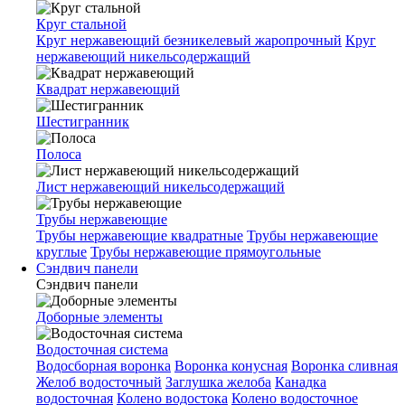
Круг стальной
Круг нержавеющий безникелевый жаропрочный
Круг
нержавеющий никельсодержащий
Квадрат нержавеющий
Шестигранник
Полоса
Лист нержавеющий никельсодержащий
Трубы нержавеющие
Трубы нержавеющие квадратные
Трубы нержавеющие
круглые
Трубы нержавеющие прямоугольные
Сэндвич панели
Сэндвич панели
Доборные элементы
Водосточная система
Водосборная воронка
Воронка конусная
Воронка сливная
Желоб водосточный
Заглушка желоба
Канадка
водосточная
Колено водостока
Колено водосточное