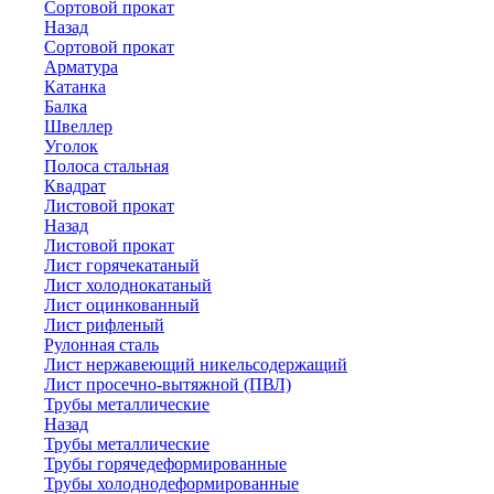
Сортовой прокат
Назад
Сортовой прокат
Арматура
Катанка
Балка
Швеллер
Уголок
Полоса стальная
Квадрат
Листовой прокат
Назад
Листовой прокат
Лист горячекатаный
Лист холоднокатаный
Лист оцинкованный
Лист рифленый
Рулонная сталь
Лист нержавеющий никельсодержащий
Лист просечно-вытяжной (ПВЛ)
Трубы металлические
Назад
Трубы металлические
Трубы горячедеформированные
Трубы холоднодеформированные