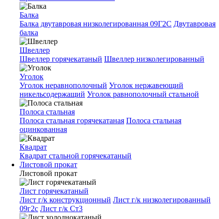
Балка
Балка двутавровая низколегированная 09Г2С
Двутавровая
балка
Швеллер
Швеллер горячекатаный
Швеллер низколегированный
Уголок
Уголок неравнополочный
Уголок нержавеющий
никельсодержащий
Уголок равнополочный стальной
Полоса стальная
Полоса стальная горячекатаная
Полоса стальная
оцинкованная
Квадрат
Квадрат стальной горячекатаный
Листовой прокат
Листовой прокат
Лист горячекатаный
Лист г/к конструкционный
Лист г/к низколегированный
09г2с
Лист г/к Ст3