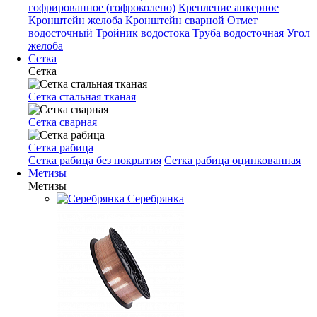
гофрированное (гофроколено)
Крепление анкерное
Кронштейн желоба
Кронштейн сварной
Отмет
водосточный
Тройник водостока
Труба водосточная
Угол
желоба
Сетка
Сетка
Сетка стальная тканая
Сетка сварная
Сетка рабица
Сетка рабица без покрытия
Сетка рабица оцинкованная
Метизы
Метизы
Серебрянка