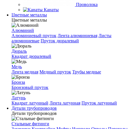
Проволока
Канаты
Цветные металлы
Цветные металлы
Алюминий
Алюминиевый пруток
Лента алюминиевая
Листы
алюминиевые
Пруток дюралевый
Дюраль
Квадрат дюралевый
Медь
Лента медная
Медный пруток
Трубы медные
Бронза
Бронзовый пруток
Латунь
Квадрат латунный
Лента латунная
Пруток латунный
Детали трубопроводов
Детали трубопроводов
Стальные фитинги
Заглушки
Контргайки
Муфты
Ниппели
Отводы
Переходы