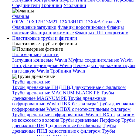
Соединители
Тройники
Угольники
Фланцы
09Г2С
10Х17Н13М2Т
12Х18Н10Т
13ХФА
Сталь 20
Фланцевые заглушки
Фланцы воротниковые
Фланцы
плоские
Фланцы прижимные
Фланцы с ПП покрытием
Пластиковые трубы и фитинги
Пластиковые трубы и фитинги
Полимерные фитинги
Заглушки концевые Wavin
Муфты соединительные Wavin
Патрубки переходные Wavin
Переходы с дренажной трубы
на гладкую Wavin
Тройники Wavin
Трубы дренажные
Трубы дренажные ПНД ПВД двухстенные с фильтром
Трубы дренажные MAGNUM BLACK PE
Трубы
дренажные MAGNUM PE
Трубы дренажные
гофрированные Wavin ПВХ без фильтра
Трубы дренажные
гофрированные Wavin ПВХ с геотекстильным фильтром
Трубы дренажные гофрированные Wavin ПВХ с фильтром
из кокосового волокна
Трубы дренажные Перфокор
Трубы
дренажные ПНД одностенные без фильтра
Трубы
дренажные ПНД одностенные с фильтром
Трубы