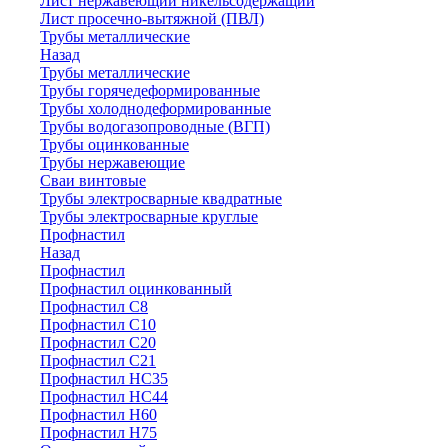
Лист нержавеющий никельсодержащий
Лист просечно-вытяжной (ПВЛ)
Трубы металлические
Назад
Трубы металлические
Трубы горячедеформированные
Трубы холоднодеформированные
Трубы водогазопроводные (ВГП)
Трубы оцинкованные
Трубы нержавеющие
Сваи винтовые
Трубы электросварные квадратные
Трубы электросварные круглые
Профнастил
Назад
Профнастил
Профнастил оцинкованный
Профнастил С8
Профнастил С10
Профнастил С20
Профнастил С21
Профнастил НС35
Профнастил НС44
Профнастил Н60
Профнастил Н75