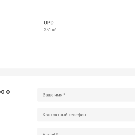
UPD
351 кб
с о