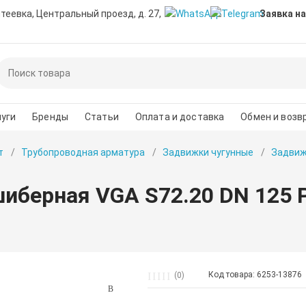
нтеевка, Центральный проезд, д. 27,
Заявка на
уги
Бренды
Статьи
Оплата и доставка
Обмен и возв
т
Трубопроводная арматура
Задвижки чугунные
Задвиж
иберная VGA S72.20 DN 125
Код товара: 6253-13876
(0)