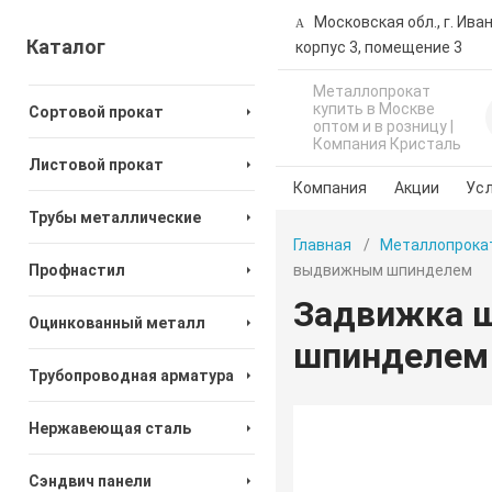
Московская обл., г. Ива
Каталог
корпус 3, помещение 3
Металлопрокат
купить в Москве
Сортовой прокат
оптом и в розницу |
Компания Кристаль
Листовой прокат
Компания
Акции
Усл
Трубы металлические
Главная
Металлопрока
Профнастил
выдвижным шпинделем
Задвижка ш
Оцинкованный металл
шпинделем
Трубопроводная арматура
Нержавеющая сталь
Сэндвич панели