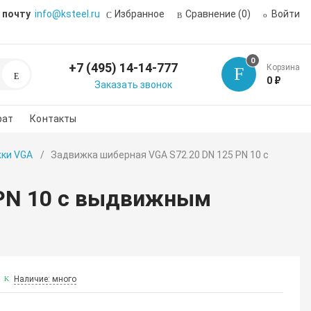
 почту
info@ksteel.ru
Избранное
Сравнение
(0)
Войти
0
+7 (495) 14-14-777
Корзина
Поиск
0 ₽
Заказать звонок
рат
Контакты
ки VGA
Задвижка шиберная VGA S72.20 DN 125 PN 10 с
 PN 10 с выдвижным
Наличие: много