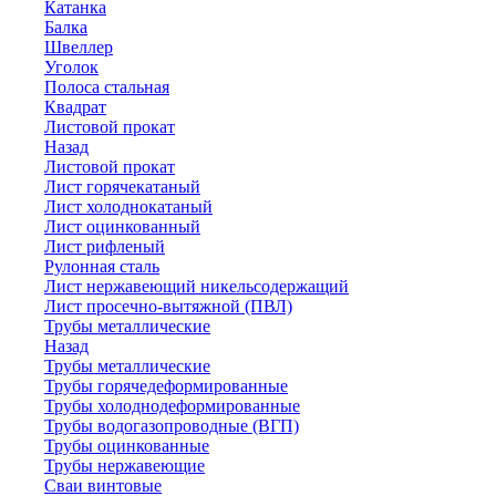
Катанка
Балка
Швеллер
Уголок
Полоса стальная
Квадрат
Листовой прокат
Назад
Листовой прокат
Лист горячекатаный
Лист холоднокатаный
Лист оцинкованный
Лист рифленый
Рулонная сталь
Лист нержавеющий никельсодержащий
Лист просечно-вытяжной (ПВЛ)
Трубы металлические
Назад
Трубы металлические
Трубы горячедеформированные
Трубы холоднодеформированные
Трубы водогазопроводные (ВГП)
Трубы оцинкованные
Трубы нержавеющие
Сваи винтовые