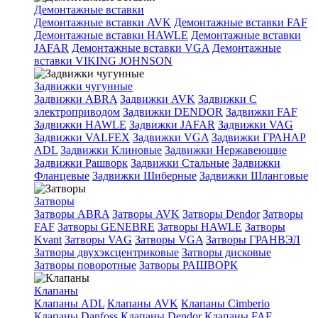
Демонтажные вставки
Демонтажные вставки AVK
Демонтажные вставки FAF
Демонтажные вставки HAWLE
Демонтажные вставки
JAFAR
Демонтажные вставки VGA
Демонтажные
вставки VIKING JOHNSON
Задвижки чугунные
Задвижки ABRA
Задвижки AVK
Задвижки C
электроприводом
Задвижки DENDOR
Задвижки FAF
Задвижки HAWLE
Задвижки JAFAR
Задвижки VAG
Задвижки VALFEX
Задвижки VGA
Задвижки ГРАНАР
ADL
Задвижки Клиновые
Задвижки Нержавеющие
Задвижки Рашворк
Задвижки Стальные
Задвижки
Фланцевые
Задвижки Шиберные
Задвижки Шланговые
Затворы
Затворы ABRA
Затворы AVK
Затворы Dendor
Затворы
FAF
Затворы GENEBRE
Затворы HAWLE
Затворы
Kvant
Затворы VAG
Затворы VGA
Затворы ГРАНВЭЛ
Затворы двухэксцентриковые
Затворы дисковые
Затворы поворотные
Затворы РАШВОРК
Клапаны
Клапаны ADL
Клапаны AVK
Клапаны Cimberio
Клапаны Danfoss
Клапаны Dendor
Клапаны FAF