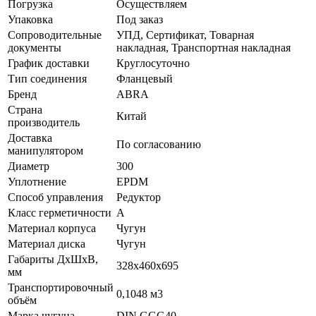
Погрузка
Осуществляем
Упаковка
Под заказ
Сопроводительные
УПД, Сертификат, Товарная
документы
накладная, Транспортная накладная
График доставки
Круглосуточно
Тип соединения
Фланцевый
Бренд
ABRA
Страна
Китай
производитель
Доставка
По согласованию
манипулятором
Диаметр
300
Уплотнение
EPDM
Способ управления
Редуктор
Класс герметичности
А
Материал корпуса
Чугун
Материал диска
Чугун
Габариты ДхШхВ,
328x460x695
мм
Транспортировочный
0,1048 м3
объём
Марка чугуна
DIN GGG40