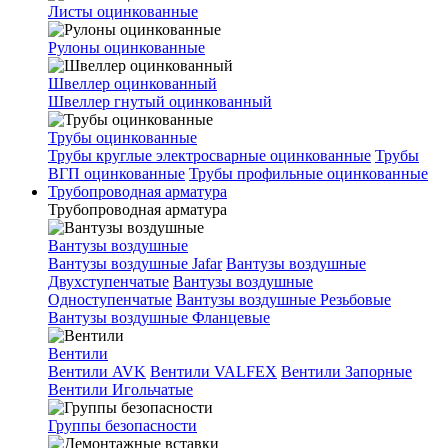
Листы оцинкованные
Рулоны оцинкованные
Швеллер оцинкованный
Швеллер гнутый оцинкованный
Трубы оцинкованные
Трубы круглые электросварные оцинкованные
Трубы
ВГП оцинкованные
Трубы профильные оцинкованные
Трубопроводная арматура
Трубопроводная арматура
Вантузы воздушные
Вантузы воздушные Jafar
Вантузы воздушные
Двухступенчатые
Вантузы воздушные
Одноступенчатые
Вантузы воздушные Резьбовые
Вантузы воздушные Фланцевые
Вентили
Вентили AVK
Вентили VALFEX
Вентили Запорные
Вентили Игольчатые
Группы безопасности