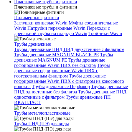
Пластиковые трубы и фитинги
Пластиковые трубы и фитинги
Полимерные фитинги
Заглушки концевые Wavin
Муфты соединительные
Wavin
Патрубки переходные Wavin
Переходы с
дренажной трубы на гладкую Wavin
Тройники Wavin
Трубы дренажные
Трубы дренажные ПНД ПВД двухстенные с фильтром
Трубы дренажные MAGNUM BLACK PE
Трубы
дренажные MAGNUM PE
Трубы дренажные
гофрированные Wavin ПВХ без фильтра
Трубы
дренажные гофрированные Wavin ПВХ с
геотекстильным фильтром
Трубы дренажные
гофрированные Wavin ПВХ с фильтром из кокосового
волокна
Трубы дренажные Перфокор
Трубы дренажные
ПНД одностенные без фильтра
Трубы дренажные ПНД
одностенные с фильтром
Трубы дренажные ПП
ИКАПЛАСТ
Трубы металлопластиковые
Трубы ПНД (ПЭ) для воды