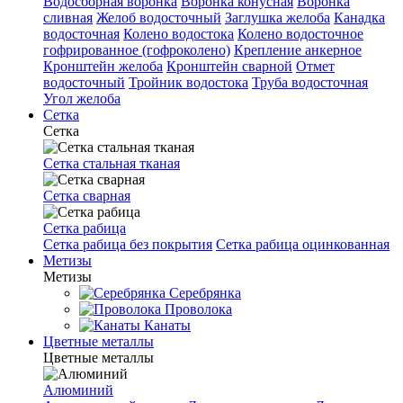
Водосборная воронка
Воронка конусная
Воронка
сливная
Желоб водосточный
Заглушка желоба
Канадка
водосточная
Колено водостока
Колено водосточное
гофрированное (гофроколено)
Крепление анкерное
Кронштейн желоба
Кронштейн сварной
Отмет
водосточный
Тройник водостока
Труба водосточная
Угол желоба
Сетка
Сетка
Сетка стальная тканая
Сетка сварная
Сетка рабица
Сетка рабица без покрытия
Сетка рабица оцинкованная
Метизы
Метизы
Серебрянка
Проволока
Канаты
Цветные металлы
Цветные металлы
Алюминий