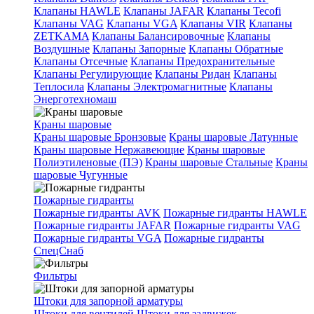
Клапаны HAWLE
Клапаны JAFAR
Клапаны Tecofi
Клапаны VAG
Клапаны VGA
Клапаны VIR
Клапаны
ZETKAMA
Клапаны Балансировочные
Клапаны
Воздушные
Клапаны Запорные
Клапаны Обратные
Клапаны Отсечные
Клапаны Предохранительные
Клапаны Регулирующие
Клапаны Ридан
Клапаны
Теплосила
Клапаны Электромагнитные
Клапаны
Энерготехномаш
Краны шаровые
Краны шаровые Бронзовые
Краны шаровые Латунные
Краны шаровые Нержавеющие
Краны шаровые
Полиэтиленовые (ПЭ)
Краны шаровые Стальные
Краны
шаровые Чугунные
Пожарные гидранты
Пожарные гидранты AVK
Пожарные гидранты HAWLE
Пожарные гидранты JAFAR
Пожарные гидранты VAG
Пожарные гидранты VGA
Пожарные гидранты
СпецСнаб
Фильтры
Штоки для запорной арматуры
Штоки для вентилей
Штоки для задвижек