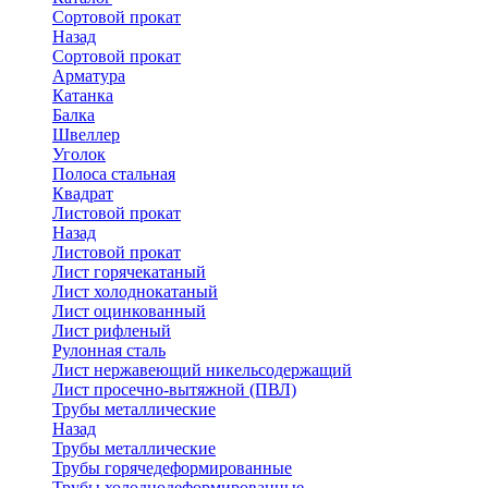
Сортовой прокат
Назад
Сортовой прокат
Арматура
Катанка
Балка
Швеллер
Уголок
Полоса стальная
Квадрат
Листовой прокат
Назад
Листовой прокат
Лист горячекатаный
Лист холоднокатаный
Лист оцинкованный
Лист рифленый
Рулонная сталь
Лист нержавеющий никельсодержащий
Лист просечно-вытяжной (ПВЛ)
Трубы металлические
Назад
Трубы металлические
Трубы горячедеформированные
Трубы холоднодеформированные