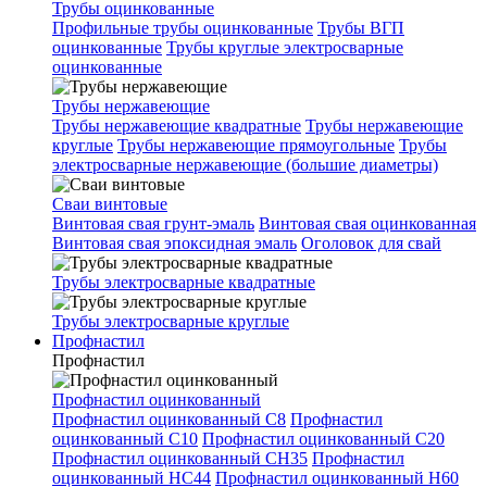
Трубы оцинкованные
Профильные трубы оцинкованные
Трубы ВГП
оцинкованные
Трубы круглые электросварные
оцинкованные
Трубы нержавеющие
Трубы нержавеющие квадратные
Трубы нержавеющие
круглые
Трубы нержавеющие прямоугольные
Трубы
электросварные нержавеющие (большие диаметры)
Сваи винтовые
Винтовая свая грунт-эмаль
Винтовая свая оцинкованная
Винтовая свая эпоксидная эмаль
Оголовок для свай
Трубы электросварные квадратные
Трубы электросварные круглые
Профнастил
Профнастил
Профнастил оцинкованный
Профнастил оцинкованный С8
Профнастил
оцинкованный С10
Профнастил оцинкованный С20
Профнастил оцинкованный СН35
Профнастил
оцинкованный НС44
Профнастил оцинкованный Н60