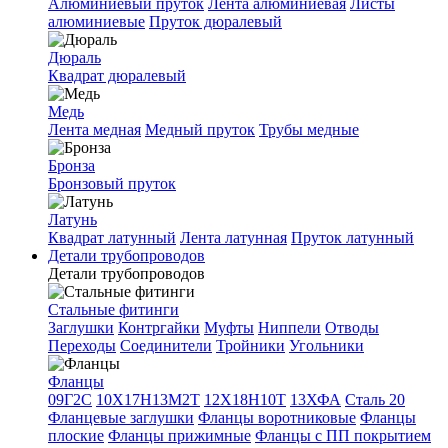
Алюминиевый пруток
Лента алюминиевая
Листы
алюминиевые
Пруток дюралевый
Дюраль
Квадрат дюралевый
Медь
Лента медная
Медный пруток
Трубы медные
Бронза
Бронзовый пруток
Латунь
Квадрат латунный
Лента латунная
Пруток латунный
Детали трубопроводов
Детали трубопроводов
Стальные фитинги
Заглушки
Контргайки
Муфты
Ниппели
Отводы
Переходы
Соединители
Тройники
Угольники
Фланцы
09Г2С
10Х17Н13М2Т
12Х18Н10Т
13ХФА
Сталь 20
Фланцевые заглушки
Фланцы воротниковые
Фланцы
плоские
Фланцы прижимные
Фланцы с ПП покрытием