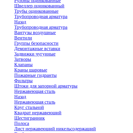
Рулоны оцинкованные
Швеллер оцинкованный
Трубы оцинкованные
Трубопроводная арматура
Назад
Трубопроводная арматура
Вантузы воздушные
Вентили
Группы безопасности
Демонтажные вставки
Задвижки чугунные
Затворы
Клапаны
Краны шаровые
Пожарные гидранты
Фильтры
Штоки для запорной арматуры
Нержавеющая сталь
Назад
Нержавеющая сталь
Круг стальной
Квадрат нержавеющий
Шестигранник
Полоса
Лист нержавеющий никельсодержащий