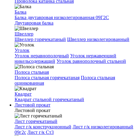
Проволока катанка стальная
Балка
Балка двутавровая низколегированная 09Г2С
Двутавровая балка
Швеллер
Швеллер горячекатаный
Швеллер низколегированный
Уголок
Уголок неравнополочный
Уголок нержавеющий
никельсодержащий
Уголок равнополочный стальной
Полоса стальная
Полоса стальная горячекатаная
Полоса стальная
оцинкованная
Квадрат
Квадрат стальной горячекатаный
Листовой прокат
Листовой прокат
Лист горячекатаный
Лист г/к конструкционный
Лист г/к низколегированный
09г2с
Лист г/к Ст3