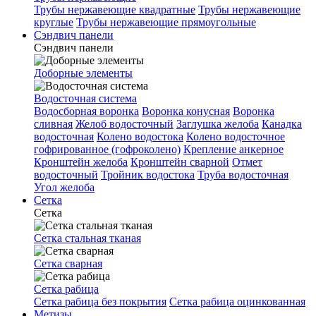
Трубы нержавеющие квадратные
Трубы нержавеющие
круглые
Трубы нержавеющие прямоугольные
Сэндвич панели
Сэндвич панели
Доборные элементы
Водосточная система
Водосборная воронка
Воронка конусная
Воронка
сливная
Желоб водосточный
Заглушка желоба
Канадка
водосточная
Колено водостока
Колено водосточное
гофрированное (гофроколено)
Крепление анкерное
Кронштейн желоба
Кронштейн сварной
Отмет
водосточный
Тройник водостока
Труба водосточная
Угол желоба
Сетка
Сетка
Сетка стальная тканая
Сетка сварная
Сетка рабица
Сетка рабица без покрытия
Сетка рабица оцинкованная
Метизы