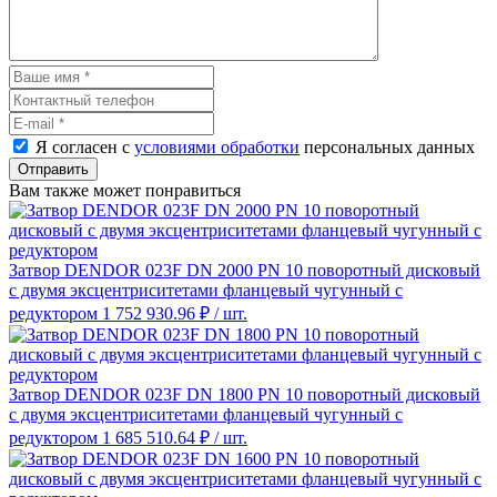
Я согласен с
условиями обработки
персональных данных
Отправить
Вам также может понравиться
Затвор DENDOR 023F DN 2000 PN 10 поворотный дисковый
c двумя эксцентриситетами фланцевый чугунный с
редуктором
1 752 930.96 ₽
/ шт.
Затвор DENDOR 023F DN 1800 PN 10 поворотный дисковый
c двумя эксцентриситетами фланцевый чугунный с
редуктором
1 685 510.64 ₽
/ шт.