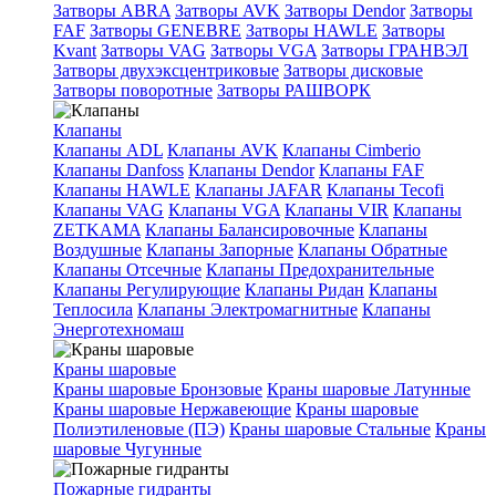
Затворы ABRA
Затворы AVK
Затворы Dendor
Затворы
FAF
Затворы GENEBRE
Затворы HAWLE
Затворы
Kvant
Затворы VAG
Затворы VGA
Затворы ГРАНВЭЛ
Затворы двухэксцентриковые
Затворы дисковые
Затворы поворотные
Затворы РАШВОРК
Клапаны
Клапаны ADL
Клапаны AVK
Клапаны Cimberio
Клапаны Danfoss
Клапаны Dendor
Клапаны FAF
Клапаны HAWLE
Клапаны JAFAR
Клапаны Tecofi
Клапаны VAG
Клапаны VGA
Клапаны VIR
Клапаны
ZETKAMA
Клапаны Балансировочные
Клапаны
Воздушные
Клапаны Запорные
Клапаны Обратные
Клапаны Отсечные
Клапаны Предохранительные
Клапаны Регулирующие
Клапаны Ридан
Клапаны
Теплосила
Клапаны Электромагнитные
Клапаны
Энерготехномаш
Краны шаровые
Краны шаровые Бронзовые
Краны шаровые Латунные
Краны шаровые Нержавеющие
Краны шаровые
Полиэтиленовые (ПЭ)
Краны шаровые Стальные
Краны
шаровые Чугунные
Пожарные гидранты