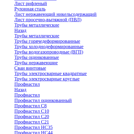
Лист рифленый
Рулонная сталь
Лист нержавеющий никельсодержащий
Лист просечно-вытяжной (ПВЛ)
Трубы металлические
Назад
Трубы металлические
Трубы горячедеформированные
Трубы холоднодеформированные
Трубы водогазопроводные (ВГП)
Трубы оцинкованные
Трубы нержавеющие
Сваи винтовые
Трубы электросварные квадратные
Трубы электросварные круглые
Профнастил
Назад
Профнастил
Профнастил оцинкованный
Профнастил С8
Профнастил С10
Профнастил С20
Профнастил С21
Профнастил НС35
Профнастил НС44