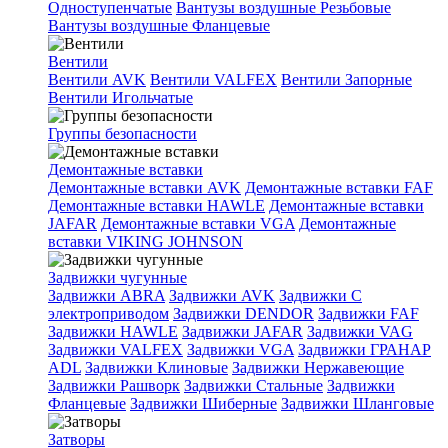
Одноступенчатые
Вантузы воздушные Резьбовые
Вантузы воздушные Фланцевые
Вентили
Вентили AVK
Вентили VALFEX
Вентили Запорные
Вентили Игольчатые
Группы безопасности
Демонтажные вставки
Демонтажные вставки AVK
Демонтажные вставки FAF
Демонтажные вставки HAWLE
Демонтажные вставки
JAFAR
Демонтажные вставки VGA
Демонтажные
вставки VIKING JOHNSON
Задвижки чугунные
Задвижки ABRA
Задвижки AVK
Задвижки C
электроприводом
Задвижки DENDOR
Задвижки FAF
Задвижки HAWLE
Задвижки JAFAR
Задвижки VAG
Задвижки VALFEX
Задвижки VGA
Задвижки ГРАНАР
ADL
Задвижки Клиновые
Задвижки Нержавеющие
Задвижки Рашворк
Задвижки Стальные
Задвижки
Фланцевые
Задвижки Шиберные
Задвижки Шланговые
Затворы