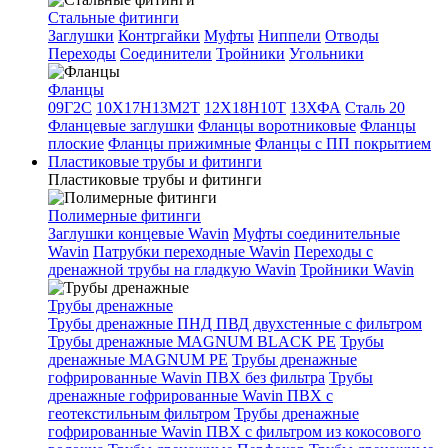
Стальные фитинги
Заглушки
Контргайки
Муфты
Ниппели
Отводы
Переходы
Соединители
Тройники
Угольники
Фланцы
09Г2С
10Х17Н13М2Т
12Х18Н10Т
13ХФА
Сталь 20
Фланцевые заглушки
Фланцы воротниковые
Фланцы
плоские
Фланцы прижимные
Фланцы с ПП покрытием
Пластиковые трубы и фитинги
Пластиковые трубы и фитинги
Полимерные фитинги
Заглушки концевые Wavin
Муфты соединительные
Wavin
Патрубки переходные Wavin
Переходы с
дренажной трубы на гладкую Wavin
Тройники Wavin
Трубы дренажные
Трубы дренажные ПНД ПВД двухстенные с фильтром
Трубы дренажные MAGNUM BLACK PE
Трубы
дренажные MAGNUM PE
Трубы дренажные
гофрированные Wavin ПВХ без фильтра
Трубы
дренажные гофрированные Wavin ПВХ с
геотекстильным фильтром
Трубы дренажные
гофрированные Wavin ПВХ с фильтром из кокосового