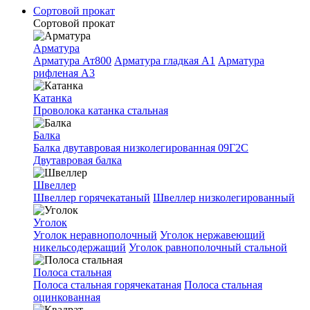
Сортовой прокат
Сортовой прокат
Арматура
Арматура Ат800
Арматура гладкая A1
Арматура
рифленая A3
Катанка
Проволока катанка стальная
Балка
Балка двутавровая низколегированная 09Г2С
Двутавровая балка
Швеллер
Швеллер горячекатаный
Швеллер низколегированный
Уголок
Уголок неравнополочный
Уголок нержавеющий
никельсодержащий
Уголок равнополочный стальной
Полоса стальная
Полоса стальная горячекатаная
Полоса стальная
оцинкованная