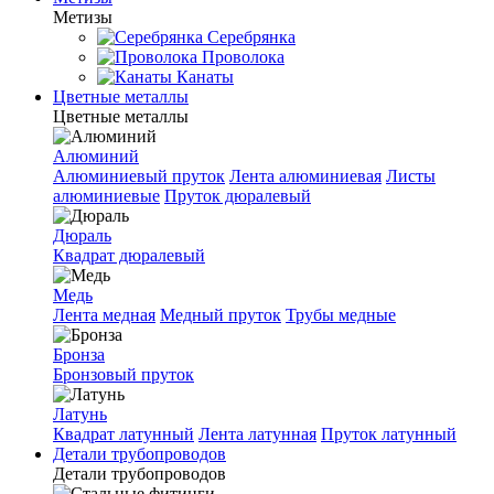
Метизы
Серебрянка
Проволока
Канаты
Цветные металлы
Цветные металлы
Алюминий
Алюминиевый пруток
Лента алюминиевая
Листы
алюминиевые
Пруток дюралевый
Дюраль
Квадрат дюралевый
Медь
Лента медная
Медный пруток
Трубы медные
Бронза
Бронзовый пруток
Латунь
Квадрат латунный
Лента латунная
Пруток латунный
Детали трубопроводов
Детали трубопроводов