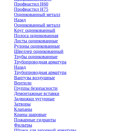
Профнастил Н60
Профнастил Н75
Оцинкованный металл
Назад
Оцинкованный металл
Круг оцинкованный
Полоса оцинкованная
Листы оцинкованные
Рулоны оцинкованные
Швеллер оцинкованный
Трубы оцинкованные
Трубопроводная арматура
Назад
Трубопроводная арматура
Вантузы воздушные
Вентили
Группы безопасности
Демонтажные вставки
Задвижки чугунные
Затворы
Клапаны
Краны шаровые
Пожарные гидранты
Фильтры
Штоки для запорной арматуры