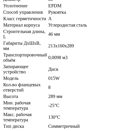
Уплотнение
EPDM
Способ управления
Рукоятка
Класс герметичности
A
Материал корпуса
Углеродистая сталь
Строительная длина,
46 мм
L
Габариты ДхШхВ,
213х160х289
мм
Транспортировочный
0,0098 м3
объём
Запирающее
Диск
устройство
Модель
015W
Кол-во фланцевых
8
отверстий
Высота
289 мм
Мин. рабочая
-25°C
температура
Макс. рабочая
130°C
температура
Тип диска
Симметричный