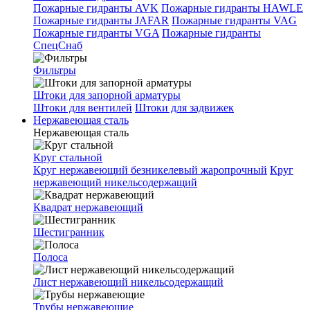
Пожарные гидранты AVK
Пожарные гидранты HAWLE
Пожарные гидранты JAFAR
Пожарные гидранты VAG
Пожарные гидранты VGA
Пожарные гидранты
СпецСнаб
Фильтры
Штоки для запорной арматуры
Штоки для вентилей
Штоки для задвижек
Нержавеющая сталь
Нержавеющая сталь
Круг стальной
Круг нержавеющий безникелевый жаропрочный
Круг
нержавеющий никельсодержащий
Квадрат нержавеющий
Шестигранник
Полоса
Лист нержавеющий никельсодержащий
Трубы нержавеющие