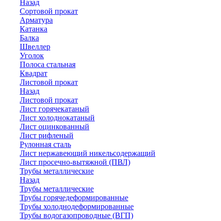
Назад
Сортовой прокат
Арматура
Катанка
Балка
Швеллер
Уголок
Полоса стальная
Квадрат
Листовой прокат
Назад
Листовой прокат
Лист горячекатаный
Лист холоднокатаный
Лист оцинкованный
Лист рифленый
Рулонная сталь
Лист нержавеющий никельсодержащий
Лист просечно-вытяжной (ПВЛ)
Трубы металлические
Назад
Трубы металлические
Трубы горячедеформированные
Трубы холоднодеформированные
Трубы водогазопроводные (ВГП)