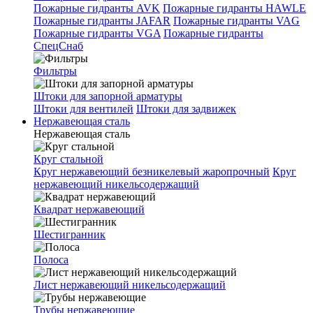
Пожарные гидранты AVK
Пожарные гидранты HAWLE
Пожарные гидранты JAFAR
Пожарные гидранты VAG
Пожарные гидранты VGA
Пожарные гидранты
СпецСнаб
Фильтры
Штоки для запорной арматуры
Штоки для вентилей
Штоки для задвижек
Нержавеющая сталь
Нержавеющая сталь
Круг стальной
Круг нержавеющий безникелевый жаропрочный
Круг
нержавеющий никельсодержащий
Квадрат нержавеющий
Шестигранник
Полоса
Лист нержавеющий никельсодержащий
Трубы нержавеющие