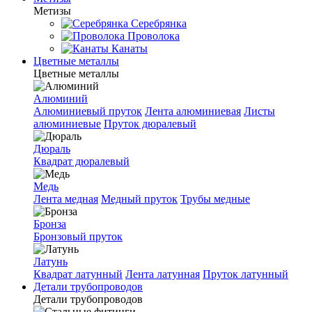
Метизы
Серебрянка
Проволока
Канаты
Цветные металлы
Цветные металлы
Алюминий
Алюминиевый пруток
Лента алюминиевая
Листы
алюминиевые
Пруток дюралевый
Дюраль
Квадрат дюралевый
Медь
Лента медная
Медный пруток
Трубы медные
Бронза
Бронзовый пруток
Латунь
Квадрат латунный
Лента латунная
Пруток латунный
Детали трубопроводов
Детали трубопроводов