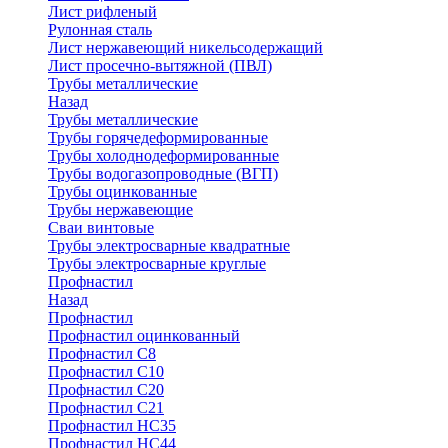
Лист рифленый
Рулонная сталь
Лист нержавеющий никельсодержащий
Лист просечно-вытяжной (ПВЛ)
Трубы металлические
Назад
Трубы металлические
Трубы горячедеформированные
Трубы холоднодеформированные
Трубы водогазопроводные (ВГП)
Трубы оцинкованные
Трубы нержавеющие
Сваи винтовые
Трубы электросварные квадратные
Трубы электросварные круглые
Профнастил
Назад
Профнастил
Профнастил оцинкованный
Профнастил С8
Профнастил С10
Профнастил С20
Профнастил С21
Профнастил НС35
Профнастил НС44