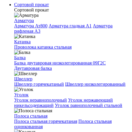
Сортовой прокат
Сортовой прокат
Арматура
Арматура Ат800
Арматура гладкая A1
Арматура
рифленая A3
Катанка
Проволока катанка стальная
Балка
Балка двутавровая низколегированная 09Г2С
Двутавровая балка
Швеллер
Швеллер горячекатаный
Швеллер низколегированный
Уголок
Уголок неравнополочный
Уголок нержавеющий
никельсодержащий
Уголок равнополочный стальной
Полоса стальная
Полоса стальная горячекатаная
Полоса стальная
оцинкованная