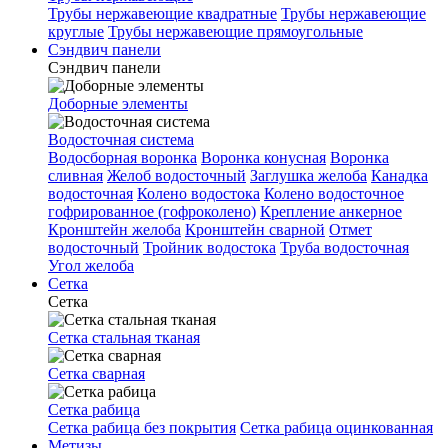
Трубы нержавеющие квадратные
Трубы нержавеющие
круглые
Трубы нержавеющие прямоугольные
Сэндвич панели
Сэндвич панели
Доборные элементы
Водосточная система
Водосборная воронка
Воронка конусная
Воронка
сливная
Желоб водосточный
Заглушка желоба
Канадка
водосточная
Колено водостока
Колено водосточное
гофрированное (гофроколено)
Крепление анкерное
Кронштейн желоба
Кронштейн сварной
Отмет
водосточный
Тройник водостока
Труба водосточная
Угол желоба
Сетка
Сетка
Сетка стальная тканая
Сетка сварная
Сетка рабица
Сетка рабица без покрытия
Сетка рабица оцинкованная
Метизы