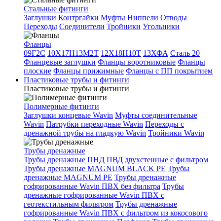
Стальные фитинги
Заглушки
Контргайки
Муфты
Ниппели
Отводы
Переходы
Соединители
Тройники
Угольники
Фланцы
09Г2С
10Х17Н13М2Т
12Х18Н10Т
13ХФА
Сталь 20
Фланцевые заглушки
Фланцы воротниковые
Фланцы
плоские
Фланцы прижимные
Фланцы с ПП покрытием
Пластиковые трубы и фитинги
Пластиковые трубы и фитинги
Полимерные фитинги
Заглушки концевые Wavin
Муфты соединительные
Wavin
Патрубки переходные Wavin
Переходы с
дренажной трубы на гладкую Wavin
Тройники Wavin
Трубы дренажные
Трубы дренажные ПНД ПВД двухстенные с фильтром
Трубы дренажные MAGNUM BLACK PE
Трубы
дренажные MAGNUM PE
Трубы дренажные
гофрированные Wavin ПВХ без фильтра
Трубы
дренажные гофрированные Wavin ПВХ с
геотекстильным фильтром
Трубы дренажные
гофрированные Wavin ПВХ с фильтром из кокосового