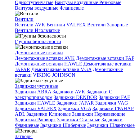
Одноступенчатые
Вантузы воздушные Резьбовые
Вантузы воздушные Фланцевые
Вентили
Вентили AVK
Вентили VALFEX
Вентили Запорные
Вентили Игольчатые
Группы безопасности
Демонтажные вставки
Демонтажные вставки AVK
Демонтажные вставки FAF
Демонтажные вставки HAWLE
Демонтажные вставки
JAFAR
Демонтажные вставки VGA
Демонтажные
вставки VIKING JOHNSON
Задвижки чугунные
Задвижки ABRA
Задвижки AVK
Задвижки C
электроприводом
Задвижки DENDOR
Задвижки FAF
Задвижки HAWLE
Задвижки JAFAR
Задвижки VAG
Задвижки VALFEX
Задвижки VGA
Задвижки ГРАНАР
ADL
Задвижки Клиновые
Задвижки Нержавеющие
Задвижки Рашворк
Задвижки Стальные
Задвижки
Фланцевые
Задвижки Шиберные
Задвижки Шланговые
Затворы