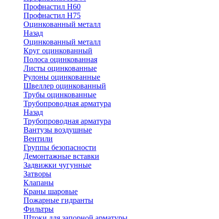
Профнастил Н60
Профнастил Н75
Оцинкованный металл
Назад
Оцинкованный металл
Круг оцинкованный
Полоса оцинкованная
Листы оцинкованные
Рулоны оцинкованные
Швеллер оцинкованный
Трубы оцинкованные
Трубопроводная арматура
Назад
Трубопроводная арматура
Вантузы воздушные
Вентили
Группы безопасности
Демонтажные вставки
Задвижки чугунные
Затворы
Клапаны
Краны шаровые
Пожарные гидранты
Фильтры
Штоки для запорной арматуры