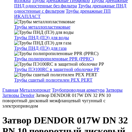
волокна
Трубы дренажные Перфокор
Трубы дренажные
ПНД одностенные без фильтра
Трубы дренажные ПНД
одностенные с фильтром
Трубы дренажные ПП
ИКАПЛАСТ
Трубы металлопластиковые
Трубы ПНД (ПЭ) для воды
Трубы ПНД (ПЭ) для газа
Трубы полипропиленовые PPR (PPRC)
Трубы ПЭ100RC в защитной оболочке PP
Трубы сшитый полиэтилен PEX PERT
Главная
Металлопрокат
Трубопроводная арматура
Затворы
Затворы Dendor
Затвор DENDOR 017W DN 32 PN 10
поворотный дисковый межфланцевый чугунный с
электроприводом
Затвор DENDOR 017W DN 32
PN 10 поворотный дисковый