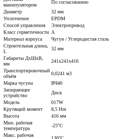
По согласованию
манипулятором
Диаметр
32 мм
Уплотнение
EPDM
Способ управления
Электропривод
Класс герметичности
A
Материал корпуса
Чугун / Углеродистая сталь
Строительная длина,
32 мм
L
Габариты ДхШхВ,
241х241х416
мм
Транспортировочный
0,0241 м3
объём
Марка чугуна
ВЧ40
Запирающее
Диск
устройство
Модель
017W
Крутящий момент
8,5 Hm
Высота
416 мм
Мин. рабочая
-25°C
температура
Макс. рабочая
130°C