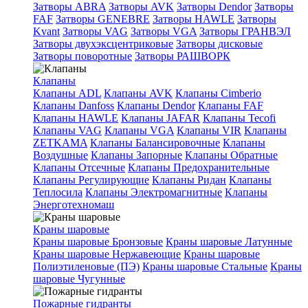
Затворы ABRA
Затворы AVK
Затворы Dendor
Затворы
FAF
Затворы GENEBRE
Затворы HAWLE
Затворы
Kvant
Затворы VAG
Затворы VGA
Затворы ГРАНВЭЛ
Затворы двухэксцентриковые
Затворы дисковые
Затворы поворотные
Затворы РАШВОРК
Клапаны
Клапаны ADL
Клапаны AVK
Клапаны Cimberio
Клапаны Danfoss
Клапаны Dendor
Клапаны FAF
Клапаны HAWLE
Клапаны JAFAR
Клапаны Tecofi
Клапаны VAG
Клапаны VGA
Клапаны VIR
Клапаны
ZETKAMA
Клапаны Балансировочные
Клапаны
Воздушные
Клапаны Запорные
Клапаны Обратные
Клапаны Отсечные
Клапаны Предохранительные
Клапаны Регулирующие
Клапаны Ридан
Клапаны
Теплосила
Клапаны Электромагнитные
Клапаны
Энерготехномаш
Краны шаровые
Краны шаровые Бронзовые
Краны шаровые Латунные
Краны шаровые Нержавеющие
Краны шаровые
Полиэтиленовые (ПЭ)
Краны шаровые Стальные
Краны
шаровые Чугунные
Пожарные гидранты