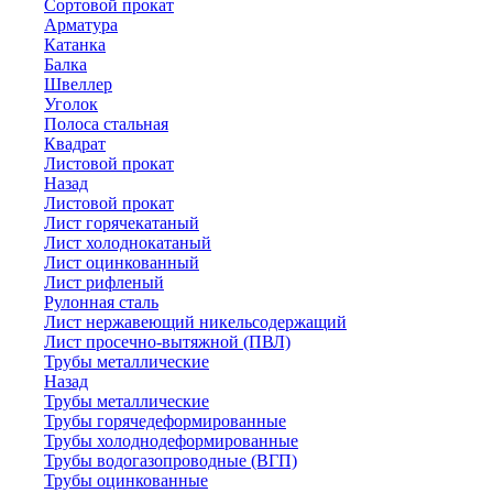
Сортовой прокат
Арматура
Катанка
Балка
Швеллер
Уголок
Полоса стальная
Квадрат
Листовой прокат
Назад
Листовой прокат
Лист горячекатаный
Лист холоднокатаный
Лист оцинкованный
Лист рифленый
Рулонная сталь
Лист нержавеющий никельсодержащий
Лист просечно-вытяжной (ПВЛ)
Трубы металлические
Назад
Трубы металлические
Трубы горячедеформированные
Трубы холоднодеформированные
Трубы водогазопроводные (ВГП)
Трубы оцинкованные