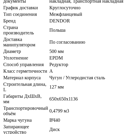
документы
накладная, Транспортная накладная
График доставки
Круглосуточно
Тип соединения
Межфланцевый
Бренд
DENDOR
Страна
Польша
производитель
Доставка
По согласованию
манипулятором
Диаметр
500 мм
Уплотнение
EPDM
Способ управления
Редуктор
Класс герметичности
A
Материал корпуса
Чугун / Углеродистая сталь
Строительная длина,
127 мм
L
Габариты ДхШхВ,
650х650х1136
мм
Транспортировочный
0,4799 м3
объём
Марка чугуна
ВЧ40
Запирающее
Диск
устройство