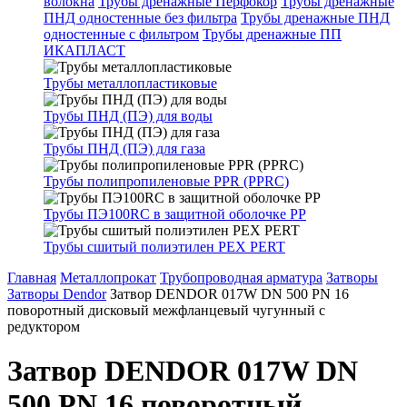
волокна
Трубы дренажные Перфокор
Трубы дренажные
ПНД одностенные без фильтра
Трубы дренажные ПНД
одностенные с фильтром
Трубы дренажные ПП
ИКАПЛАСТ
Трубы металлопластиковые
Трубы ПНД (ПЭ) для воды
Трубы ПНД (ПЭ) для газа
Трубы полипропиленовые PPR (PPRC)
Трубы ПЭ100RC в защитной оболочке PP
Трубы сшитый полиэтилен PEX PERT
Главная
Металлопрокат
Трубопроводная арматура
Затворы
Затворы Dendor
Затвор DENDOR 017W DN 500 PN 16
поворотный дисковый межфланцевый чугунный с
редуктором
Затвор DENDOR 017W DN
500 PN 16 поворотный