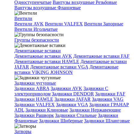
Одноступенчатые
Вантузы воздушные Резьбовые
Вантузы воздушные Фланцевые
Вентили
Вентили AVK
Вентили VALFEX
Вентили Запорные
Вентили Игольчатые
Группы безопасности
Демонтажные вставки
Демонтажные вставки AVK
Демонтажные вставки FAF
Демонтажные вставки HAWLE
Демонтажные вставки
JAFAR
Демонтажные вставки VGA
Демонтажные
вставки VIKING JOHNSON
Задвижки чугунные
Задвижки ABRA
Задвижки AVK
Задвижки C
электроприводом
Задвижки DENDOR
Задвижки FAF
Задвижки HAWLE
Задвижки JAFAR
Задвижки VAG
Задвижки VALFEX
Задвижки VGA
Задвижки ГРАНАР
ADL
Задвижки Клиновые
Задвижки Нержавеющие
Задвижки Рашворк
Задвижки Стальные
Задвижки
Фланцевые
Задвижки Шиберные
Задвижки Шланговые
Затворы