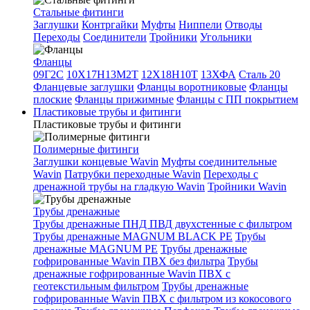
Стальные фитинги
Заглушки
Контргайки
Муфты
Ниппели
Отводы
Переходы
Соединители
Тройники
Угольники
Фланцы
09Г2С
10Х17Н13М2Т
12Х18Н10Т
13ХФА
Сталь 20
Фланцевые заглушки
Фланцы воротниковые
Фланцы
плоские
Фланцы прижимные
Фланцы с ПП покрытием
Пластиковые трубы и фитинги
Пластиковые трубы и фитинги
Полимерные фитинги
Заглушки концевые Wavin
Муфты соединительные
Wavin
Патрубки переходные Wavin
Переходы с
дренажной трубы на гладкую Wavin
Тройники Wavin
Трубы дренажные
Трубы дренажные ПНД ПВД двухстенные с фильтром
Трубы дренажные MAGNUM BLACK PE
Трубы
дренажные MAGNUM PE
Трубы дренажные
гофрированные Wavin ПВХ без фильтра
Трубы
дренажные гофрированные Wavin ПВХ с
геотекстильным фильтром
Трубы дренажные
гофрированные Wavin ПВХ с фильтром из кокосового