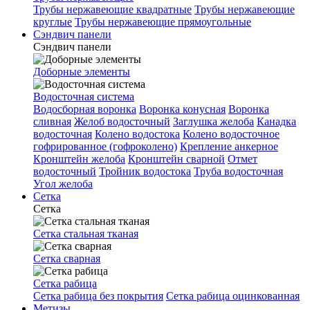
Трубы нержавеющие квадратные
Трубы нержавеющие
круглые
Трубы нержавеющие прямоугольные
Сэндвич панели
Сэндвич панели
Доборные элементы
Водосточная система
Водосборная воронка
Воронка конусная
Воронка
сливная
Желоб водосточный
Заглушка желоба
Канадка
водосточная
Колено водостока
Колено водосточное
гофрированное (гофроколено)
Крепление анкерное
Кронштейн желоба
Кронштейн сварной
Отмет
водосточный
Тройник водостока
Труба водосточная
Угол желоба
Сетка
Сетка
Сетка стальная тканая
Сетка сварная
Сетка рабица
Сетка рабица без покрытия
Сетка рабица оцинкованная
Метизы