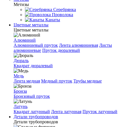
Метизы
Серебрянка
Проволока
Канаты
Цветные металлы
Цветные металлы
Алюминий
Алюминиевый пруток
Лента алюминиевая
Листы
алюминиевые
Пруток дюралевый
Дюраль
Квадрат дюралевый
Медь
Лента медная
Медный пруток
Трубы медные
Бронза
Бронзовый пруток
Латунь
Квадрат латунный
Лента латунная
Пруток латунный
Детали трубопроводов
Детали трубопроводов