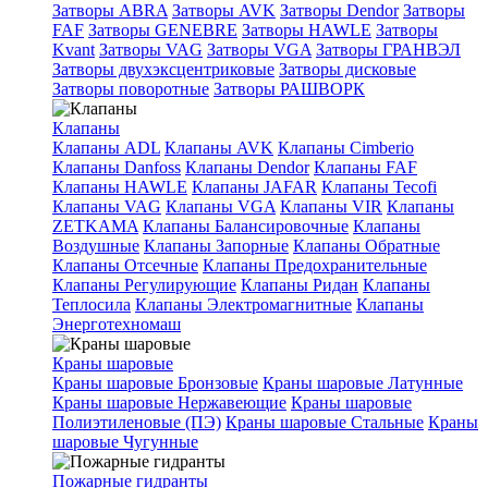
Затворы ABRA
Затворы AVK
Затворы Dendor
Затворы
FAF
Затворы GENEBRE
Затворы HAWLE
Затворы
Kvant
Затворы VAG
Затворы VGA
Затворы ГРАНВЭЛ
Затворы двухэксцентриковые
Затворы дисковые
Затворы поворотные
Затворы РАШВОРК
Клапаны
Клапаны ADL
Клапаны AVK
Клапаны Cimberio
Клапаны Danfoss
Клапаны Dendor
Клапаны FAF
Клапаны HAWLE
Клапаны JAFAR
Клапаны Tecofi
Клапаны VAG
Клапаны VGA
Клапаны VIR
Клапаны
ZETKAMA
Клапаны Балансировочные
Клапаны
Воздушные
Клапаны Запорные
Клапаны Обратные
Клапаны Отсечные
Клапаны Предохранительные
Клапаны Регулирующие
Клапаны Ридан
Клапаны
Теплосила
Клапаны Электромагнитные
Клапаны
Энерготехномаш
Краны шаровые
Краны шаровые Бронзовые
Краны шаровые Латунные
Краны шаровые Нержавеющие
Краны шаровые
Полиэтиленовые (ПЭ)
Краны шаровые Стальные
Краны
шаровые Чугунные
Пожарные гидранты