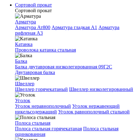
Сортовой прокат
Сортовой прокат
Арматура
Арматура Ат800
Арматура гладкая A1
Арматура
рифленая A3
Катанка
Проволока катанка стальная
Балка
Балка двутавровая низколегированная 09Г2С
Двутавровая балка
Швеллер
Швеллер горячекатаный
Швеллер низколегированный
Уголок
Уголок неравнополочный
Уголок нержавеющий
никельсодержащий
Уголок равнополочный стальной
Полоса стальная
Полоса стальная горячекатаная
Полоса стальная
оцинкованная