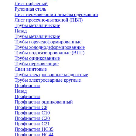
Лист рифленый
Рулонная сталь
Лист нержавеющий никельсодержащий
Лист просечно-вытяжной (ПВЛ)
Трубы металлические
Назад
Трубы металлические
Трубы горячедеформированные
Трубы холоднодеформированные
Трубы водогазопроводные (ВГП)
Трубы оцинкованные
Трубы нержавеющие
Сваи винтовые
Трубы электросварные квадратные
Трубы электросварные круглые
Профнастил
Назад
Профнастил
Профнастил оцинкованный
Профнастил С8
Профнастил С10
Профнастил С20
Профнастил С21
Профнастил НС35
Профнастил НС44