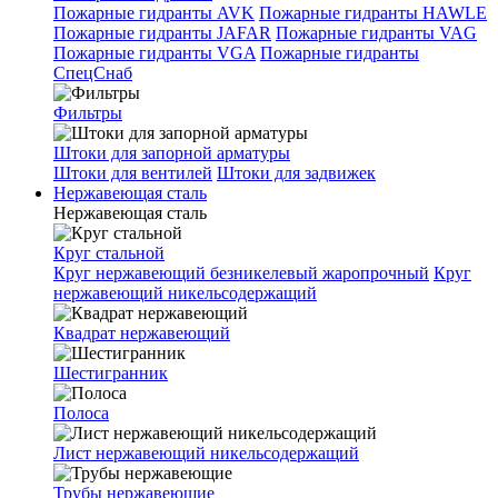
Пожарные гидранты AVK
Пожарные гидранты HAWLE
Пожарные гидранты JAFAR
Пожарные гидранты VAG
Пожарные гидранты VGA
Пожарные гидранты
СпецСнаб
Фильтры
Штоки для запорной арматуры
Штоки для вентилей
Штоки для задвижек
Нержавеющая сталь
Нержавеющая сталь
Круг стальной
Круг нержавеющий безникелевый жаропрочный
Круг
нержавеющий никельсодержащий
Квадрат нержавеющий
Шестигранник
Полоса
Лист нержавеющий никельсодержащий
Трубы нержавеющие