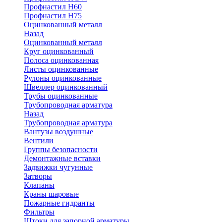
Профнастил Н60
Профнастил Н75
Оцинкованный металл
Назад
Оцинкованный металл
Круг оцинкованный
Полоса оцинкованная
Листы оцинкованные
Рулоны оцинкованные
Швеллер оцинкованный
Трубы оцинкованные
Трубопроводная арматура
Назад
Трубопроводная арматура
Вантузы воздушные
Вентили
Группы безопасности
Демонтажные вставки
Задвижки чугунные
Затворы
Клапаны
Краны шаровые
Пожарные гидранты
Фильтры
Штоки для запорной арматуры