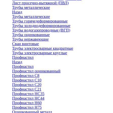
Лист просечно-вытяжной (ПВЛ)
Трубы металлические
Назад
Трубы металлические
Трубы горячедеформированные
Трубы холоднодеформированные
Трубы водогазопроводные (ВГП)
Трубы оцинкованные
Трубы нержавеющие
Сваи винтовые
Трубы электросварные квадратные
Трубы электросварные круглые
Профнастил
Назад
Профнастил
Профнастил оцинкованный
Профнастил С8
Профнастил С10
Профнастил С20
Профнастил С21
Профнастил НС35
Профнастил НС44
Профнастил Н60
Профнастил Н75
Оцинкованный металл