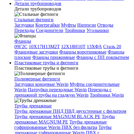
Детали трубопроводов
Детали трубопроводов
Стальные фитинги
Заглушки
Контргайки
Муфты
Ниппели
Отводы
Переходы
Соединители
Тройники
Угольники
Фланцы
09Г2С
10Х17Н13М2Т
12Х18Н10Т
13ХФА
Сталь 20
Фланцевые заглушки
Фланцы воротниковые
Фланцы
плоские
Фланцы прижимные
Фланцы с ПП покрытием
Пластиковые трубы и фитинги
Пластиковые трубы и фитинги
Полимерные фитинги
Заглушки концевые Wavin
Муфты соединительные
Wavin
Патрубки переходные Wavin
Переходы с
дренажной трубы на гладкую Wavin
Тройники Wavin
Трубы дренажные
Трубы дренажные ПНД ПВД двухстенные с фильтром
Трубы дренажные MAGNUM BLACK PE
Трубы
дренажные MAGNUM PE
Трубы дренажные
гофрированные Wavin ПВХ без фильтра
Трубы
дренажные гофрированные Wavin ПВХ с