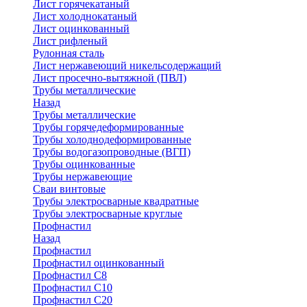
Лист горячекатаный
Лист холоднокатаный
Лист оцинкованный
Лист рифленый
Рулонная сталь
Лист нержавеющий никельсодержащий
Лист просечно-вытяжной (ПВЛ)
Трубы металлические
Назад
Трубы металлические
Трубы горячедеформированные
Трубы холоднодеформированные
Трубы водогазопроводные (ВГП)
Трубы оцинкованные
Трубы нержавеющие
Сваи винтовые
Трубы электросварные квадратные
Трубы электросварные круглые
Профнастил
Назад
Профнастил
Профнастил оцинкованный
Профнастил С8
Профнастил С10
Профнастил С20