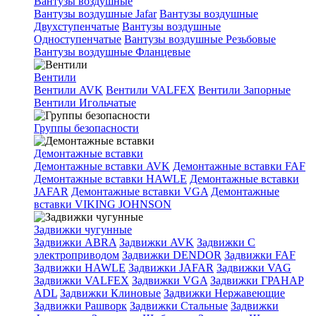
Вантузы воздушные
Вантузы воздушные Jafar
Вантузы воздушные
Двухступенчатые
Вантузы воздушные
Одноступенчатые
Вантузы воздушные Резьбовые
Вантузы воздушные Фланцевые
Вентили
Вентили AVK
Вентили VALFEX
Вентили Запорные
Вентили Игольчатые
Группы безопасности
Демонтажные вставки
Демонтажные вставки AVK
Демонтажные вставки FAF
Демонтажные вставки HAWLE
Демонтажные вставки
JAFAR
Демонтажные вставки VGA
Демонтажные
вставки VIKING JOHNSON
Задвижки чугунные
Задвижки ABRA
Задвижки AVK
Задвижки C
электроприводом
Задвижки DENDOR
Задвижки FAF
Задвижки HAWLE
Задвижки JAFAR
Задвижки VAG
Задвижки VALFEX
Задвижки VGA
Задвижки ГРАНАР
ADL
Задвижки Клиновые
Задвижки Нержавеющие
Задвижки Рашворк
Задвижки Стальные
Задвижки