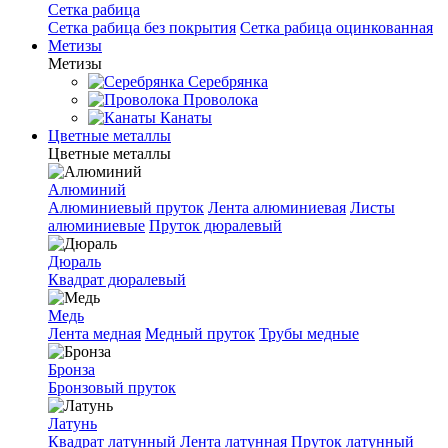
Сетка рабица
Сетка рабица без покрытия
Сетка рабица оцинкованная
Метизы
Метизы
Серебрянка
Проволока
Канаты
Цветные металлы
Цветные металлы
Алюминий
Алюминиевый пруток
Лента алюминиевая
Листы
алюминиевые
Пруток дюралевый
Дюраль
Квадрат дюралевый
Медь
Лента медная
Медный пруток
Трубы медные
Бронза
Бронзовый пруток
Латунь
Квадрат латунный
Лента латунная
Пруток латунный