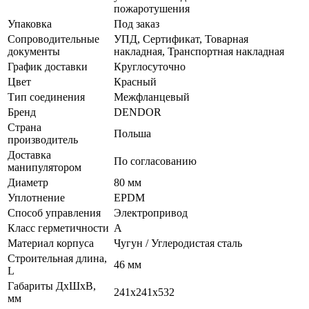
пожаротушения
Упаковка
Под заказ
Сопроводительные
УПД, Сертификат, Товарная
документы
накладная, Транспортная накладная
График доставки
Круглосуточно
Цвет
Красный
Тип соединения
Межфланцевый
Бренд
DENDOR
Страна
Польша
производитель
Доставка
По согласованию
манипулятором
Диаметр
80 мм
Уплотнение
EPDM
Способ управления
Электропривод
Класс герметичности
A
Материал корпуса
Чугун / Углеродистая сталь
Строительная длина,
46 мм
L
Габариты ДхШхВ,
241х241х532
мм