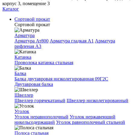
корпус 3, помещение 3
Каталог
Сортовой прокат
Сортовой прокат
Арматура
Арматура Ат800
Арматура гладкая A1
Арматура
рифленая A3
Катанка
Проволока катанка стальная
Балка
Балка двутавровая низколегированная 09Г2С
Двутавровая балка
Швеллер
Швеллер горячекатаный
Швеллер низколегированный
Уголок
Уголок неравнополочный
Уголок нержавеющий
никельсодержащий
Уголок равнополочный стальной
Полоса стальная