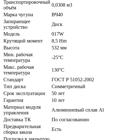
Транспортировочный
0,0308 м3
объём
Марка чугуна
ВЧ40
Запирающее
Диск
устройство
Модель
017W
Крутящий момент
8,5 Hm
Высота
532 мм
Мин. рабочая
-25°C
температура
Макс. рабочая
130°C
температура
Стандарт
ГОСТ Р 51052-2002
Тип диска
Симметричный
Срок эксплуатации
50 лет
Гарантия
10 лет
Материал модуля
Алюминиевый сплав Al
управления
Доставка ТК
По согласованию
Предварительная
Есть
сборка заказа
Погрузка в закрытую