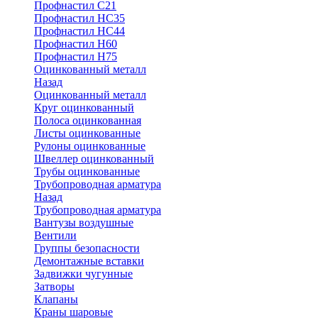
Профнастил С21
Профнастил НС35
Профнастил НС44
Профнастил Н60
Профнастил Н75
Оцинкованный металл
Назад
Оцинкованный металл
Круг оцинкованный
Полоса оцинкованная
Листы оцинкованные
Рулоны оцинкованные
Швеллер оцинкованный
Трубы оцинкованные
Трубопроводная арматура
Назад
Трубопроводная арматура
Вантузы воздушные
Вентили
Группы безопасности
Демонтажные вставки
Задвижки чугунные
Затворы
Клапаны
Краны шаровые