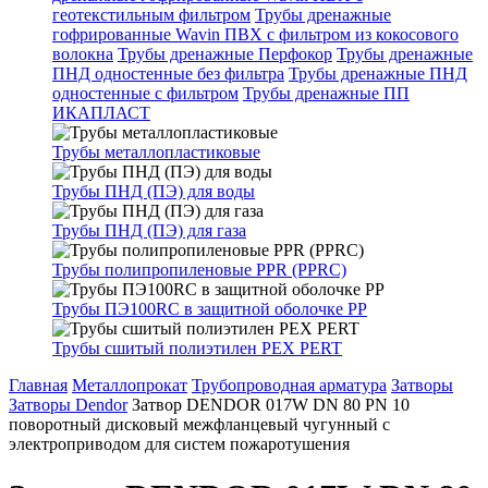
геотекстильным фильтром
Трубы дренажные
гофрированные Wavin ПВХ с фильтром из кокосового
волокна
Трубы дренажные Перфокор
Трубы дренажные
ПНД одностенные без фильтра
Трубы дренажные ПНД
одностенные с фильтром
Трубы дренажные ПП
ИКАПЛАСТ
Трубы металлопластиковые
Трубы ПНД (ПЭ) для воды
Трубы ПНД (ПЭ) для газа
Трубы полипропиленовые PPR (PPRC)
Трубы ПЭ100RC в защитной оболочке PP
Трубы сшитый полиэтилен PEX PERT
Главная
Металлопрокат
Трубопроводная арматура
Затворы
Затворы Dendor
Затвор DENDOR 017W DN 80 PN 10
поворотный дисковый межфланцевый чугунный с
электроприводом для систем пожаротушения