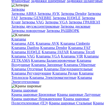
Фланцевые
Задвижки Шиберные
Задвижки Шланговые
Затворы
Затворы ABRA
Затворы AVK
Затворы Dendor
Затворы
FAF
Затворы GENEBRE
Затворы HAWLE
Затворы
Kvant
Затворы VAG
Затворы VGA
Затворы ГРАНВЭЛ
Затворы двухэксцентриковые
Затворы дисковые
Затворы поворотные
Затворы РАШВОРК
Клапаны
Клапаны ADL
Клапаны AVK
Клапаны Cimberio
Клапаны Danfoss
Клапаны Dendor
Клапаны FAF
Клапаны HAWLE
Клапаны JAFAR
Клапаны Tecofi
Клапаны VAG
Клапаны VGA
Клапаны VIR
Клапаны
ZETKAMA
Клапаны Балансировочные
Клапаны
Воздушные
Клапаны Запорные
Клапаны Обратные
Клапаны Отсечные
Клапаны Предохранительные
Клапаны Регулирующие
Клапаны Ридан
Клапаны
Теплосила
Клапаны Электромагнитные
Клапаны
Энерготехномаш
Краны шаровые
Краны шаровые Бронзовые
Краны шаровые Латунные
Краны шаровые Нержавеющие
Краны шаровые
Полиэтиленовые (ПЭ)
Краны шаровые Стальные
Краны