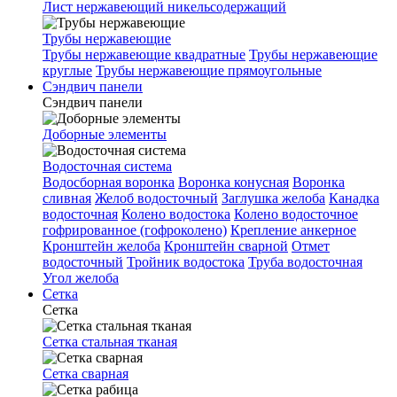
Лист нержавеющий никельсодержащий
Трубы нержавеющие
Трубы нержавеющие квадратные
Трубы нержавеющие
круглые
Трубы нержавеющие прямоугольные
Сэндвич панели
Сэндвич панели
Доборные элементы
Водосточная система
Водосборная воронка
Воронка конусная
Воронка
сливная
Желоб водосточный
Заглушка желоба
Канадка
водосточная
Колено водостока
Колено водосточное
гофрированное (гофроколено)
Крепление анкерное
Кронштейн желоба
Кронштейн сварной
Отмет
водосточный
Тройник водостока
Труба водосточная
Угол желоба
Сетка
Сетка
Сетка стальная тканая
Сетка сварная