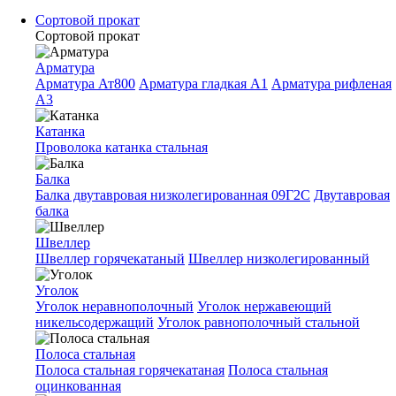
Сортовой прокат
Сортовой прокат
Арматура
Арматура Ат800
Арматура гладкая A1
Арматура рифленая
A3
Катанка
Проволока катанка стальная
Балка
Балка двутавровая низколегированная 09Г2С
Двутавровая
балка
Швеллер
Швеллер горячекатаный
Швеллер низколегированный
Уголок
Уголок неравнополочный
Уголок нержавеющий
никельсодержащий
Уголок равнополочный стальной
Полоса стальная
Полоса стальная горячекатаная
Полоса стальная
оцинкованная