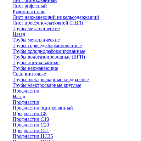
Лист оцинкованный
Лист рифленый
Рулонная сталь
Лист нержавеющий никельсодержащий
Лист просечно-вытяжной (ПВЛ)
Трубы металлические
Назад
Трубы металлические
Трубы горячедеформированные
Трубы холоднодеформированные
Трубы водогазопроводные (ВГП)
Трубы оцинкованные
Трубы нержавеющие
Сваи винтовые
Трубы электросварные квадратные
Трубы электросварные круглые
Профнастил
Назад
Профнастил
Профнастил оцинкованный
Профнастил С8
Профнастил С10
Профнастил С20
Профнастил С21
Профнастил НС35