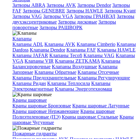
Затворы ABRA
Затворы AVK
Затворы Dendor
Затворы
FAF
Затворы GENEBRE
Затворы HAWLE
Затворы Kvant
Затворы VAG
Затворы VGA
Затворы ГРАНВЭЛ
Затворы
двухэксцентриковые
Затворы дисковые
Затворы
поворотные
Затворы РАШВОРК
Клапаны
Клапаны ADL
Клапаны AVK
Клапаны Cimberio
Клапаны
Danfoss
Клапаны Dendor
Клапаны FAF
Клапаны HAWLE
Клапаны JAFAR
Клапаны Tecofi
Клапаны VAG
Клапаны
VGA
Клапаны VIR
Клапаны ZETKAMA
Клапаны
Балансировочные
Клапаны Воздушные
Клапаны
Запорные
Клапаны Обратные
Клапаны Отсечные
Клапаны Предохранительные
Клапаны Регулирующие
Клапаны Ридан
Клапаны Теплосила
Клапаны
Электромагнитные
Клапаны Энерготехномаш
Краны шаровые
Краны шаровые Бронзовые
Краны шаровые Латунные
Краны шаровые Нержавеющие
Краны шаровые
Полиэтиленовые (ПЭ)
Краны шаровые Стальные
Краны
шаровые Чугунные
Пожарные гидранты