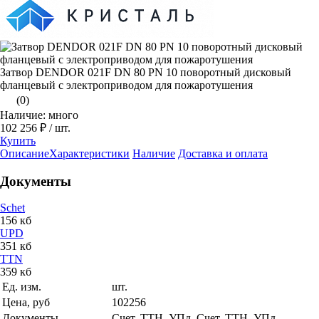
Затвор DENDOR 021F DN 80 PN 10 поворотный дисковый
фланцевый с электроприводом для пожаротушения
(0)
Наличие: много
102 256 ₽
/ шт.
Купить
Описание
Характеристики
Наличие
Доставка и оплата
Документы
Schet
156 кб
UPD
351 кб
TTN
359 кб
Ед. изм.
шт.
Цена, руб
102256
Документы
Счет, ТТН, УПд, Счет, ТТН, УПд