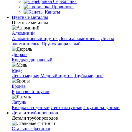
Серебрянка
Проволока
Канаты
Цветные металлы
Цветные металлы
Алюминий
Алюминиевый пруток
Лента алюминиевая
Листы
алюминиевые
Пруток дюралевый
Дюраль
Квадрат дюралевый
Медь
Лента медная
Медный пруток
Трубы медные
Бронза
Бронзовый пруток
Латунь
Квадрат латунный
Лента латунная
Пруток латунный
Детали трубопроводов
Детали трубопроводов
Стальные фитинги