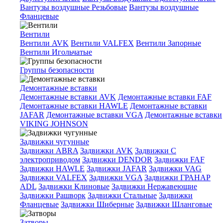
Вантузы воздушные Резьбовые
Вантузы воздушные
Фланцевые
Вентили
Вентили AVK
Вентили VALFEX
Вентили Запорные
Вентили Игольчатые
Группы безопасности
Демонтажные вставки
Демонтажные вставки AVK
Демонтажные вставки FAF
Демонтажные вставки HAWLE
Демонтажные вставки
JAFAR
Демонтажные вставки VGA
Демонтажные вставки
VIKING JOHNSON
Задвижки чугунные
Задвижки ABRA
Задвижки AVK
Задвижки C
электроприводом
Задвижки DENDOR
Задвижки FAF
Задвижки HAWLE
Задвижки JAFAR
Задвижки VAG
Задвижки VALFEX
Задвижки VGA
Задвижки ГРАНАР
ADL
Задвижки Клиновые
Задвижки Нержавеющие
Задвижки Рашворк
Задвижки Стальные
Задвижки
Фланцевые
Задвижки Шиберные
Задвижки Шланговые
Затворы