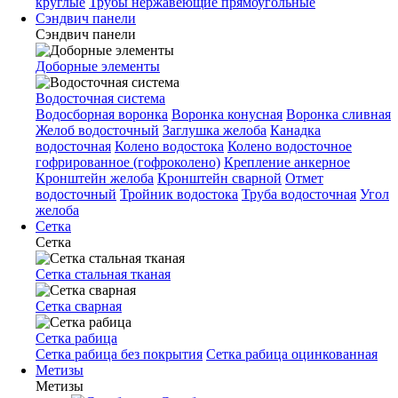
круглые
Трубы нержавеющие прямоугольные
Сэндвич панели
Сэндвич панели
Доборные элементы
Водосточная система
Водосборная воронка
Воронка конусная
Воронка сливная
Желоб водосточный
Заглушка желоба
Канадка
водосточная
Колено водостока
Колено водосточное
гофрированное (гофроколено)
Крепление анкерное
Кронштейн желоба
Кронштейн сварной
Отмет
водосточный
Тройник водостока
Труба водосточная
Угол
желоба
Сетка
Сетка
Сетка стальная тканая
Сетка сварная
Сетка рабица
Сетка рабица без покрытия
Сетка рабица оцинкованная
Метизы
Метизы