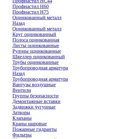
Профнастил НС44
Профнастил Н60
Профнастил Н75
Оцинкованный металл
Назад
Оцинкованный металл
Круг оцинкованный
Полоса оцинкованная
Листы оцинкованные
Рулоны оцинкованные
Швеллер оцинкованный
Трубы оцинкованные
Трубопроводная арматура
Назад
Трубопроводная арматура
Вантузы воздушные
Вентили
Группы безопасности
Демонтажные вставки
Задвижки чугунные
Затворы
Клапаны
Краны шаровые
Пожарные гидранты
Фильтры