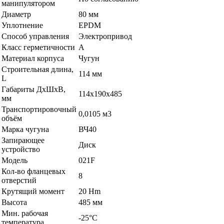
манипулятором
Диаметр
80 мм
Уплотнение
EPDM
Способ управления
Электропривод
Класс герметичности
A
Материал корпуса
Чугун
Строительная длина,
114 мм
L
Габариты ДхШхВ,
114х190х485
мм
Транспортировочный
0,0105 м3
объём
Марка чугуна
ВЧ40
Запирающее
Диск
устройство
Модель
021F
Кол-во фланцевых
8
отверстий
Крутящий момент
20 Hm
Высота
485 мм
Мин. рабочая
-25°C
температура