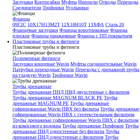
Заглушки
Контргайки
Муфты
Ниппели
Отводы
Переходы
Соединители
Тройники
Угольники
Фланцы
09Г2С
10Х17Н13М2Т
12Х18Н10Т
13ХФА
Сталь 20
Фланцевые заглушки
Фланцы воротниковые
Фланцы
плоские
Фланцы прижимные
Фланцы с ПП покрытием
Пластиковые трубы и фитинги
Пластиковые трубы и фитинги
Полимерные фитинги
Заглушки концевые Wavin
Муфты соединительные Wavin
Патрубки переходные Wavin
Переходы с дренажной трубы
на гладкую Wavin
Тройники Wavin
Трубы дренажные
Трубы дренажные ПНД ПВД двухстенные с фильтром
Трубы дренажные MAGNUM BLACK PE
Трубы
дренажные MAGNUM PE
Трубы дренажные
гофрированные Wavin ПВХ без фильтра
Трубы дренажные
гофрированные Wavin ПВХ с геотекстильным фильтром
Трубы дренажные гофрированные Wavin ПВХ с фильтром
из кокосового волокна
Трубы дренажные Перфокор
Трубы
дренажные ПНД одностенные без фильтра
Трубы
дренажные ПНД одностенные с фильтром
Трубы