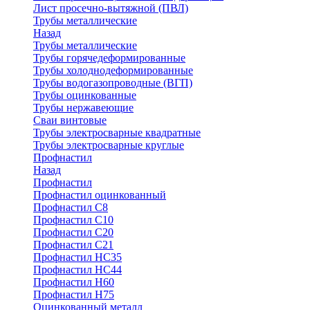
Лист просечно-вытяжной (ПВЛ)
Трубы металлические
Назад
Трубы металлические
Трубы горячедеформированные
Трубы холоднодеформированные
Трубы водогазопроводные (ВГП)
Трубы оцинкованные
Трубы нержавеющие
Сваи винтовые
Трубы электросварные квадратные
Трубы электросварные круглые
Профнастил
Назад
Профнастил
Профнастил оцинкованный
Профнастил С8
Профнастил С10
Профнастил С20
Профнастил С21
Профнастил НС35
Профнастил НС44
Профнастил Н60
Профнастил Н75
Оцинкованный металл