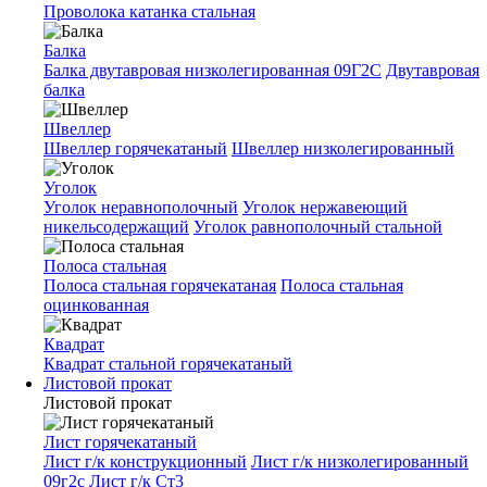
Проволока катанка стальная
Балка
Балка двутавровая низколегированная 09Г2С
Двутавровая
балка
Швеллер
Швеллер горячекатаный
Швеллер низколегированный
Уголок
Уголок неравнополочный
Уголок нержавеющий
никельсодержащий
Уголок равнополочный стальной
Полоса стальная
Полоса стальная горячекатаная
Полоса стальная
оцинкованная
Квадрат
Квадрат стальной горячекатаный
Листовой прокат
Листовой прокат
Лист горячекатаный
Лист г/к конструкционный
Лист г/к низколегированный
09г2с
Лист г/к Ст3