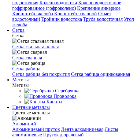
водосточная
Колено водостока
Колено водосточное
гофрированное (гофроколено)
Крепление анкерное
Кронштейн желоба
Кронштейн сварной
Отмет
водосточный
Тройник водостока
Труба водосточная
Угол
желоба
Сетка
Сетка
Сетка стальная тканая
Сетка сварная
Сетка рабица
Сетка рабица без покрытия
Сетка рабица оцинкованная
Метизы
Метизы
Серебрянка
Проволока
Канаты
Цветные металлы
Цветные металлы
Алюминий
Алюминиевый пруток
Лента алюминиевая
Листы
алюминиевые
Пруток дюралевый