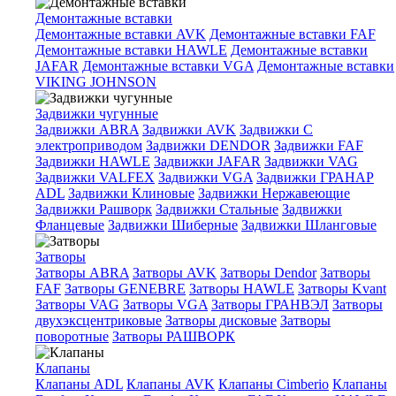
Демонтажные вставки
Демонтажные вставки AVK
Демонтажные вставки FAF
Демонтажные вставки HAWLE
Демонтажные вставки
JAFAR
Демонтажные вставки VGA
Демонтажные вставки
VIKING JOHNSON
Задвижки чугунные
Задвижки ABRA
Задвижки AVK
Задвижки C
электроприводом
Задвижки DENDOR
Задвижки FAF
Задвижки HAWLE
Задвижки JAFAR
Задвижки VAG
Задвижки VALFEX
Задвижки VGA
Задвижки ГРАНАР
ADL
Задвижки Клиновые
Задвижки Нержавеющие
Задвижки Рашворк
Задвижки Стальные
Задвижки
Фланцевые
Задвижки Шиберные
Задвижки Шланговые
Затворы
Затворы ABRA
Затворы AVK
Затворы Dendor
Затворы
FAF
Затворы GENEBRE
Затворы HAWLE
Затворы Kvant
Затворы VAG
Затворы VGA
Затворы ГРАНВЭЛ
Затворы
двухэксцентриковые
Затворы дисковые
Затворы
поворотные
Затворы РАШВОРК
Клапаны
Клапаны ADL
Клапаны AVK
Клапаны Cimberio
Клапаны