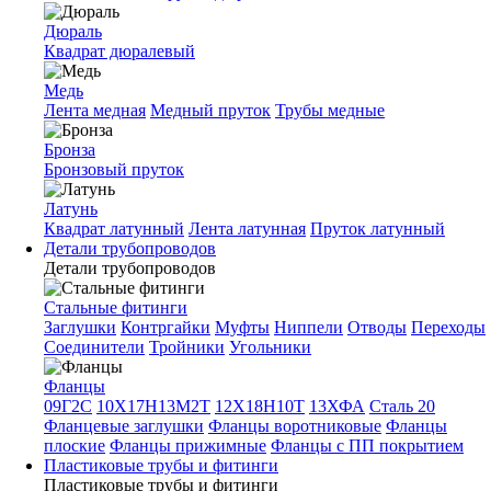
Дюраль
Квадрат дюралевый
Медь
Лента медная
Медный пруток
Трубы медные
Бронза
Бронзовый пруток
Латунь
Квадрат латунный
Лента латунная
Пруток латунный
Детали трубопроводов
Детали трубопроводов
Стальные фитинги
Заглушки
Контргайки
Муфты
Ниппели
Отводы
Переходы
Соединители
Тройники
Угольники
Фланцы
09Г2С
10Х17Н13М2Т
12Х18Н10Т
13ХФА
Сталь 20
Фланцевые заглушки
Фланцы воротниковые
Фланцы
плоские
Фланцы прижимные
Фланцы с ПП покрытием
Пластиковые трубы и фитинги
Пластиковые трубы и фитинги