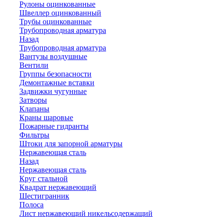
Рулоны оцинкованные
Швеллер оцинкованный
Трубы оцинкованные
Трубопроводная арматура
Назад
Трубопроводная арматура
Вантузы воздушные
Вентили
Группы безопасности
Демонтажные вставки
Задвижки чугунные
Затворы
Клапаны
Краны шаровые
Пожарные гидранты
Фильтры
Штоки для запорной арматуры
Нержавеющая сталь
Назад
Нержавеющая сталь
Круг стальной
Квадрат нержавеющий
Шестигранник
Полоса
Лист нержавеющий никельсодержащий