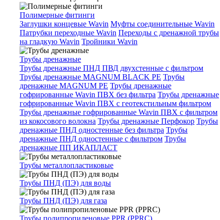
Полимерные фитинги
Заглушки концевые Wavin
Муфты соединительные Wavin
Патрубки переходные Wavin
Переходы с дренажной трубы
на гладкую Wavin
Тройники Wavin
Трубы дренажные
Трубы дренажные ПНД ПВД двухстенные с фильтром
Трубы дренажные MAGNUM BLACK PE
Трубы
дренажные MAGNUM PE
Трубы дренажные
гофрированные Wavin ПВХ без фильтра
Трубы дренажные
гофрированные Wavin ПВХ с геотекстильным фильтром
Трубы дренажные гофрированные Wavin ПВХ с фильтром
из кокосового волокна
Трубы дренажные Перфокор
Трубы
дренажные ПНД одностенные без фильтра
Трубы
дренажные ПНД одностенные с фильтром
Трубы
дренажные ПП ИКАПЛАСТ
Трубы металлопластиковые
Трубы ПНД (ПЭ) для воды
Трубы ПНД (ПЭ) для газа
Трубы полипропиленовые PPR (PPRC)