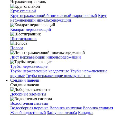
Нержавеющая сталь
Круг стальной
Круг нержавеющий безникелевый жаропрочный
Круг
нержавеющий никельсодержащий
Квадрат нержавеющий
Шестигранник
Полоса
Лист нержавеющий никельсодержащий
Трубы нержавеющие
Трубы нержавеющие квадратные
Трубы нержавеющие
круглые
Трубы нержавеющие прямоугольные
Сэндвич панели
Сэндвич панели
Доборные элементы
Водосточная система
Водосборная воронка
Воронка конусная
Воронка сливная
Желоб водосточный
Заглушка желоба
Канадка