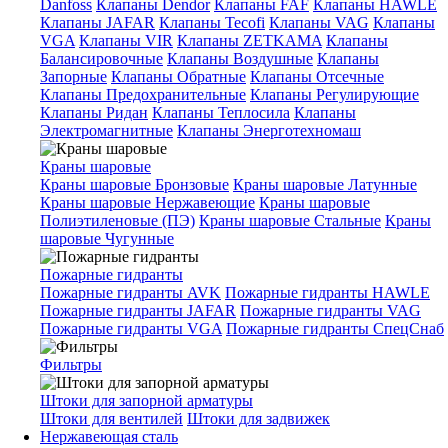
Danfoss
Клапаны Dendor
Клапаны FAF
Клапаны HAWLE
Клапаны JAFAR
Клапаны Tecofi
Клапаны VAG
Клапаны
VGA
Клапаны VIR
Клапаны ZETKAMA
Клапаны
Балансировочные
Клапаны Воздушные
Клапаны
Запорные
Клапаны Обратные
Клапаны Отсечные
Клапаны Предохранительные
Клапаны Регулирующие
Клапаны Ридан
Клапаны Теплосила
Клапаны
Электромагнитные
Клапаны Энерготехномаш
Краны шаровые
Краны шаровые Бронзовые
Краны шаровые Латунные
Краны шаровые Нержавеющие
Краны шаровые
Полиэтиленовые (ПЭ)
Краны шаровые Стальные
Краны
шаровые Чугунные
Пожарные гидранты
Пожарные гидранты AVK
Пожарные гидранты HAWLE
Пожарные гидранты JAFAR
Пожарные гидранты VAG
Пожарные гидранты VGA
Пожарные гидранты СпецСнаб
Фильтры
Штоки для запорной арматуры
Штоки для вентилей
Штоки для задвижек
Нержавеющая сталь