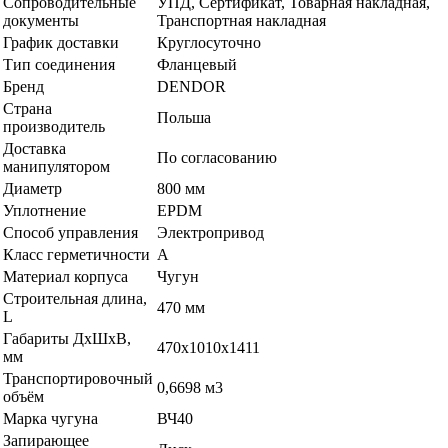
Сопроводительные
УПД, Сертификат, Товарная накладная,
документы
Транспортная накладная
График доставки
Круглосуточно
Тип соединения
Фланцевый
Бренд
DENDOR
Страна
Польша
производитель
Доставка
По согласованию
манипулятором
Диаметр
800 мм
Уплотнение
EPDM
Способ управления
Электропривод
Класс герметичности
A
Материал корпуса
Чугун
Строительная длина,
470 мм
L
Габариты ДхШхВ,
470х1010х1411
мм
Транспортировочный
0,6698 м3
объём
Марка чугуна
ВЧ40
Запирающее