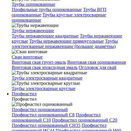
Трубы оцинкованные
Профильные трубы оцинкованные
Трубы ВГП
оцинкованные
Трубы круглые электросварные
оцинкованные
Трубы нержавеющие
Трубы нержавеющие квадратные
Трубы нержавеющие
круглые
Трубы нержавеющие прямоугольные
Трубы
электросварные нержавеющие (большие диаметры)
Сваи винтовые
Винтовая свая грунт-эмаль
Винтовая свая оцинкованная
Винтовая свая эпоксидная эмаль
Оголовок для свай
Трубы электросварные квадратные
Трубы электросварные круглые
Профнастил
Профнастил
Профнастил оцинкованный
Профнастил оцинкованный С8
Профнастил
оцинкованный С10
Профнастил оцинкованный С20
Профнастил оцинкованный СН35
Профнастил
оцинкованный НС44
Профнастил оцинкованный Н60