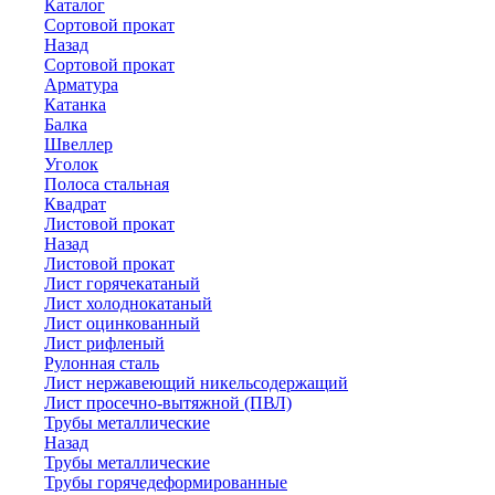
Каталог
Сортовой прокат
Назад
Сортовой прокат
Арматура
Катанка
Балка
Швеллер
Уголок
Полоса стальная
Квадрат
Листовой прокат
Назад
Листовой прокат
Лист горячекатаный
Лист холоднокатаный
Лист оцинкованный
Лист рифленый
Рулонная сталь
Лист нержавеющий никельсодержащий
Лист просечно-вытяжной (ПВЛ)
Трубы металлические
Назад
Трубы металлические
Трубы горячедеформированные