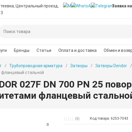
нтеевка, Центральный проезд,
Заявка на
 3
уги
Бренды
Статьи
Оплата и доставка
Обмен и возв
т
Трубопроводная арматура
Затворы
Затворы Dendor
 фланцевый стальной
DOR 027F DN 700 PN 25 пово
итетами фланцевый стально
Код товара: 6253-7043
(0)