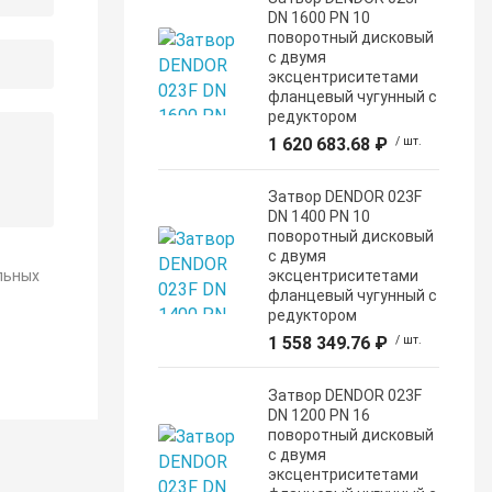
DN 1600 PN 10
поворотный дисковый
c двумя
эксцентриситетами
фланцевый чугунный с
редуктором
1 620 683.68 ₽
/ шт.
Затвор DENDOR 023F
DN 1400 PN 10
поворотный дисковый
c двумя
льных
эксцентриситетами
фланцевый чугунный с
редуктором
1 558 349.76 ₽
/ шт.
Затвор DENDOR 023F
DN 1200 PN 16
поворотный дисковый
c двумя
эксцентриситетами