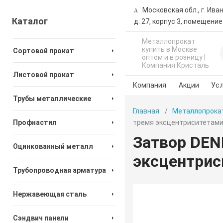
Московская обл., г. Ива
Каталог
д. 27, корпус 3, помещение
Металлопрокат
купить в Москве
Сортовой прокат
оптом и в розницу |
Компания Кристаль
Листовой прокат
Компания
Акции
Усл
Трубы металлические
Главная
Металлопрока
Профнастил
тремя эксцентриситетами
Затвор DEN
Оцинкованный металл
эксцентрис
Трубопроводная арматура
Нержавеющая сталь
Сэндвич панели