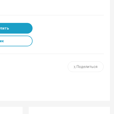
упить
ик
Поделиться